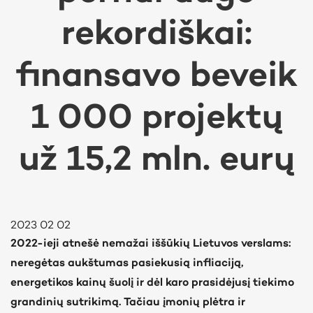
rekordiškai:
finansavo beveik
1 000 projektų
už 15,2 mln. eurų
2023 02 02
2022-ieji atnešė nemažai iššūkių Lietuvos verslams:
neregėtas aukštumas pasiekusią infliaciją,
energetikos kainų šuolį ir dėl karo prasidėjusį tiekimo
grandinių sutrikimą. Tačiau įmonių plėtra ir