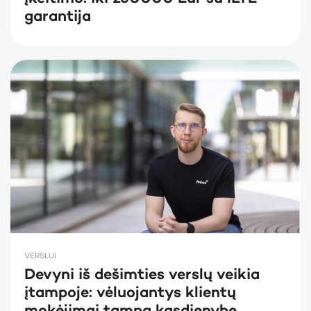
garantija
VERSLUI
Devyni iš dešimties verslų veikia
įtampoje: vėluojantys klientų