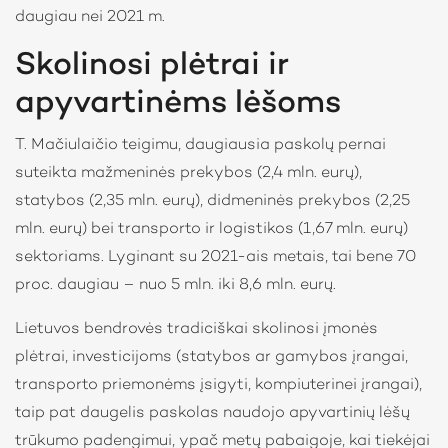
daugiau nei 2021 m.
Skolinosi plėtrai ir
apyvartinėms lėšoms
T. Mačiulaičio teigimu, daugiausia paskolų pernai
suteikta mažmeninės prekybos (2,4 mln. eurų),
statybos (2,35 mln. eurų), didmeninės prekybos (2,25
mln. eurų) bei transporto ir logistikos (1,67 mln. eurų)
sektoriams. Lyginant su 2021-ais metais, tai bene 70
proc. daugiau – nuo 5 mln. iki 8,6 mln. eurų.
Lietuvos bendrovės tradiciškai skolinosi įmonės
plėtrai, investicijoms (statybos ar gamybos įrangai,
transporto priemonėms įsigyti, kompiuterinei įrangai),
taip pat daugelis paskolas naudojo apyvartinių lėšų
trūkumo padengimui, ypač metų pabaigoje, kai tiekėjai