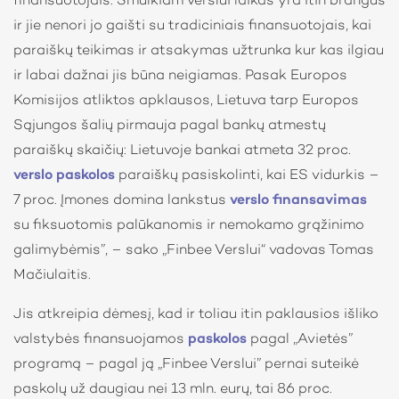
finansuotojais. Smulkiam verslui laikas yra itin brangus
ir jie nenori jo gaišti su tradiciniais finansuotojais, kai
paraiškų teikimas ir atsakymas užtrunka kur kas ilgiau
ir labai dažnai jis būna neigiamas. Pasak Europos
Komisijos atliktos apklausos, Lietuva tarp Europos
Sąjungos šalių pirmauja pagal bankų atmestų
paraiškų skaičių: Lietuvoje bankai atmeta 32 proc.
verslo paskolos
paraiškų pasiskolinti, kai ES vidurkis –
7 proc. Įmones domina lankstus
verslo finansavimas
su fiksuotomis palūkanomis ir nemokamo grąžinimo
galimybėmis”, – sako „Finbee Verslui“ vadovas Tomas
Mačiulaitis.
Jis atkreipia dėmesį, kad ir toliau itin paklausios išliko
valstybės finansuojamos
paskolos
pagal „Avietės”
programą – pagal ją „Finbee Verslui” pernai suteikė
paskolų už daugiau nei 13 mln. eurų, tai 86 proc.