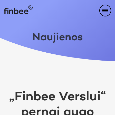
Naujienos
„Finbee Verslui“
pernai augo