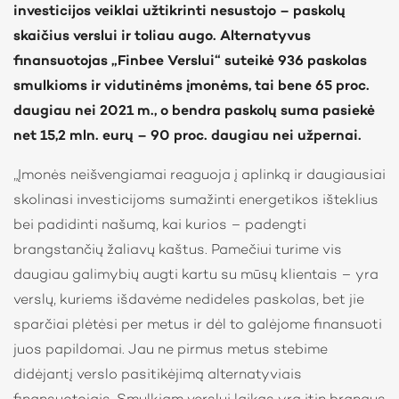
investicijos veiklai užtikrinti nesustojo – paskolų
skaičius verslui ir toliau augo. Alternatyvus
finansuotojas „Finbee Verslui“ suteikė 936 paskolas
smulkioms ir vidutinėms įmonėms, tai bene 65 proc.
daugiau nei 2021 m., o bendra paskolų suma pasiekė
net 15,2 mln. eurų – 90 proc. daugiau nei užpernai.
„Įmonės neišvengiamai reaguoja į aplinką ir daugiausiai
skolinasi investicijoms sumažinti energetikos išteklius
bei padidinti našumą, kai kurios – padengti
brangstančių žaliavų kaštus. Pamečiui turime vis
daugiau galimybių augti kartu su mūsų klientais – yra
verslų, kuriems išdavėme nedideles paskolas, bet jie
sparčiai plėtėsi per metus ir dėl to galėjome finansuoti
juos papildomai. Jau ne pirmus metus stebime
didėjantį verslo pasitikėjimą alternatyviais