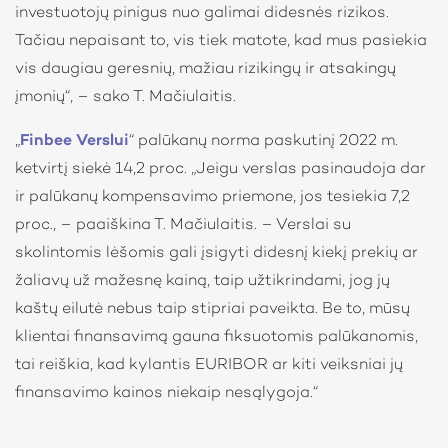
investuotojų pinigus nuo galimai didesnės rizikos.
Tačiau nepaisant to, vis tiek matote, kad mus pasiekia
vis daugiau geresnių, mažiau rizikingų ir atsakingų
įmonių“, – sako T. Mačiulaitis.
„
Finbee Verslui
“ palūkanų norma paskutinį 2022 m.
ketvirtį siekė 14,2 proc. „Jeigu verslas pasinaudoja dar
ir palūkanų kompensavimo priemone, jos tesiekia 7,2
proc., – paaiškina T. Mačiulaitis. – Verslai su
skolintomis lėšomis gali įsigyti didesnį kiekį prekių ar
žaliavų už mažesnę kainą, taip užtikrindami, jog jų
kaštų eilutė nebus taip stipriai paveikta. Be to, mūsų
klientai finansavimą gauna fiksuotomis palūkanomis,
tai reiškia, kad kylantis EURIBOR ar kiti veiksniai jų
finansavimo kainos niekaip nesąlygoja.“