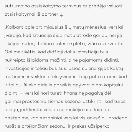
sutrumpino atsiskaitymo terminus ar pradėjo vėluoti
atsiskaitymai iš partnerių.
„Kalbant apie artimiausius šių metų mėnesius, verslai
įvardija, kad situacija šiuo metu atrodo geriau, nei jie
tikėjosi rudenį, tačiau į tolesnę plėtrą žiūri rezervuotai.
Galime tikėtis, kad didžioji dalis investicijų bus
nukreipta išlaidoms mažinti, o ne pajamoms didinti.
Investicijos ir toliau bus susijusios su energijos kaštų
mažinimu ir veiklos efektyvinimu. Taip pat matome, kad
ir toliau išlieka didelis poreikis apyvartiniam kapitalui
didinti – verslai nori turėti finansinę pagalvę dėl
galimai prastesnio žiemos sezono, užtikrinti, kad turės
pinigų, jei klientai vėluos su mokėjimais. Taip pat
pastebime, kad sezoniniai verslai vis anksčiau pradeda
ruoštis artėjančiam sezonui ir prekes užsiperka