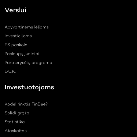
Verslui
Apyvartinėms lėšoms
Investicijoms
ES paskola
Paslaugų įkainiai
Partnerysčių programa
D.U.K.
Investuotojams
Kodėl rinktis FinBee?
Solidi grąža
Statistika
Ataskaitos