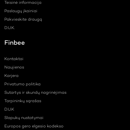
Teisinė informacija
Paslaugų įkainiai
Pakvieskite draugą
D.U.K.
Finbee
Kontaktai
Naujienos
Karjera
Privatumo politika
Sutartys ir skundų nagrinėjimas
Tarpininkų sąrašas
D.U.K
Slapukų nustatymai
Europos gero elgesio kodekso