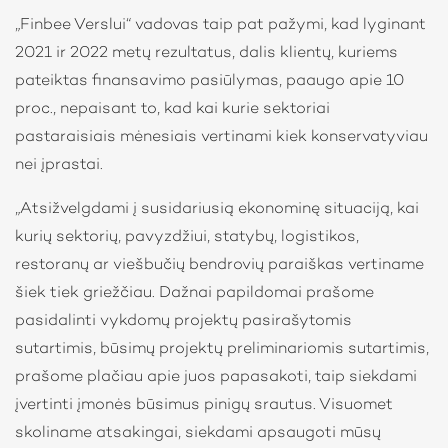
„Finbee Verslui“ vadovas taip pat pažymi, kad lyginant
2021 ir 2022 metų rezultatus, dalis klientų, kuriems
pateiktas finansavimo pasiūlymas, paaugo apie 10
proc., nepaisant to, kad kai kurie sektoriai
pastaraisiais mėnesiais vertinami kiek konservatyviau
nei įprastai.
„Atsižvelgdami į susidariusią ekonominę situaciją, kai
kurių sektorių, pavyzdžiui, statybų, logistikos,
restoranų ar viešbučių bendrovių paraiškas vertiname
šiek tiek griežčiau. Dažnai papildomai prašome
pasidalinti vykdomų projektų pasirašytomis
sutartimis, būsimų projektų preliminariomis sutartimis,
prašome plačiau apie juos papasakoti, taip siekdami
įvertinti įmonės būsimus pinigų srautus. Visuomet
skoliname atsakingai, siekdami apsaugoti mūsų