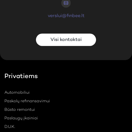
verslui@finbee.lt
Visi kontaktai
Privatiems
Automobiliui
Paskolų refinansavimui
Būsto remontui
Paslaugų įkainiai
D.U.K.