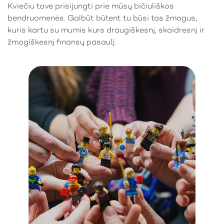
Kviečiu tave prisijungti prie mūsų bičiuliškos
bendruomenės. Galbūt būtent tu būsi tas žmogus,
kuris kartu su mumis kurs draugiškesnį, skaidresnį ir
žmogiškesnį finansų pasaulį.