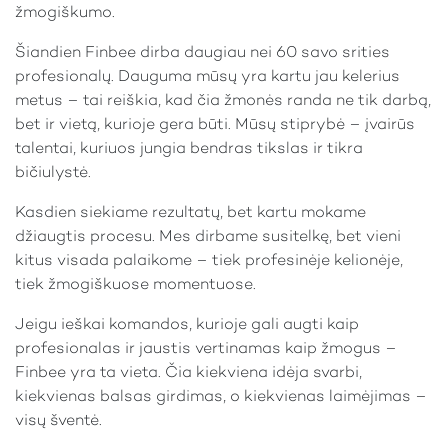
žmogiškumo.
Šiandien Finbee dirba daugiau nei 60 savo srities
profesionalų. Dauguma mūsų yra kartu jau kelerius
metus – tai reiškia, kad čia žmonės randa ne tik darbą,
bet ir vietą, kurioje gera būti. Mūsų stiprybė – įvairūs
talentai, kuriuos jungia bendras tikslas ir tikra
bičiulystė.
Kasdien siekiame rezultatų, bet kartu mokame
džiaugtis procesu. Mes dirbame susitelkę, bet vieni
kitus visada palaikome – tiek profesinėje kelionėje,
tiek žmogiškuose momentuose.
Jeigu ieškai komandos, kurioje gali augti kaip
profesionalas ir jaustis vertinamas kaip žmogus –
Finbee yra ta vieta. Čia kiekviena idėja svarbi,
kiekvienas balsas girdimas, o kiekvienas laimėjimas –
visų šventė.