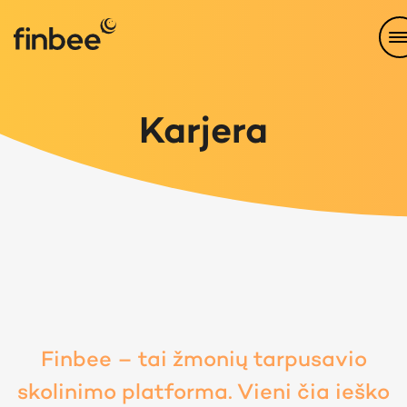
Karjera
Finbee – tai žmonių tarpusavio
skolinimo platforma. Vieni čia ieško