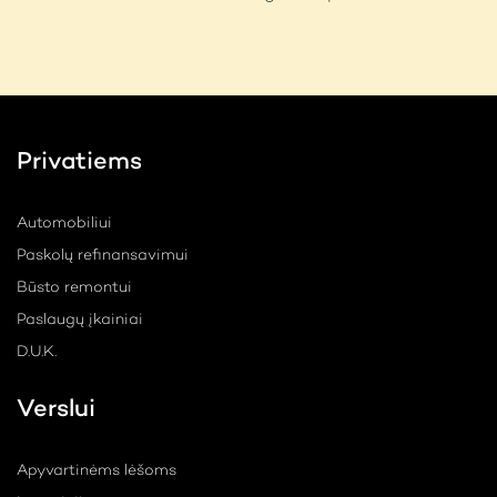
Privatiems
Automobiliui
Paskolų refinansavimui
Būsto remontui
Paslaugų įkainiai
D.U.K.
Verslui
Apyvartinėms lėšoms