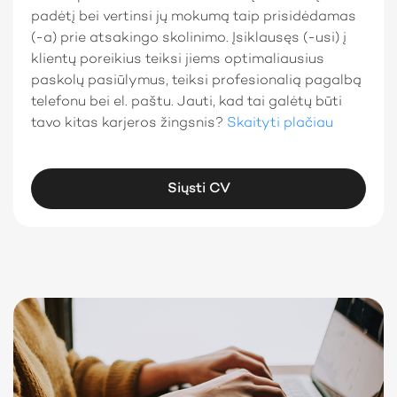
padėtį bei vertinsi jų mokumą taip prisidėdamas
(-a) prie atsakingo skolinimo. Įsiklausęs (-usi) į
klientų poreikius teiksi jiems optimaliausius
paskolų pasiūlymus, teiksi profesionalią pagalbą
telefonu bei el. paštu. Jauti, kad tai galėtų būti
tavo kitas karjeros žingsnis?
Skaityti plačiau
Siųsti CV