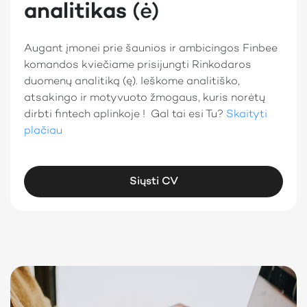
analitikas
(ė)
Augant įmonei prie šaunios ir ambicingos Finbee
komandos kviečiame prisijungti Rinkodaros
duomenų analitiką (ę). Ieškome analitiško,
atsakingo ir motyvuoto žmogaus, kuris norėtų
dirbti fintech aplinkoje ! Gal tai esi Tu?
Skaityti
plačiau
Siųsti CV