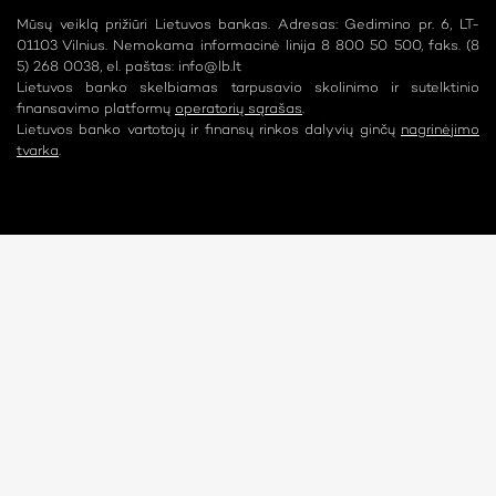
Mūsų veiklą prižiūri Lietuvos bankas. Adresas: Gedimino pr. 6, LT-
01103 Vilnius. Nemokama informacinė linija 8 800 50 500, faks. (8
5) 268 0038, el. paštas:
info@lb.lt
Lietuvos banko skelbiamas tarpusavio skolinimo ir sutelktinio
finansavimo platformų
operatorių sąrašas
.
Lietuvos banko vartotojų ir finansų rinkos dalyvių ginčų
nagrinėjimo
tvarka
.