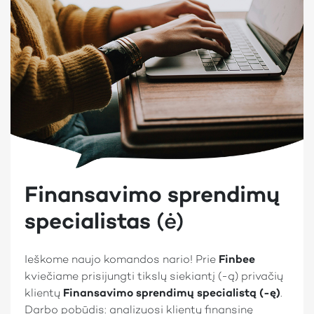
Finansavimo sprendimų
specialistas
(ė)
Ieškome naujo komandos nario! Prie
Finbee
kviečiame prisijungti tikslų siekiantį (-ą) privačių
klientų
Finansavimo sprendimų specialistą (-ę)
.
Darbo pobūdis: analizuosi klientų finansinę