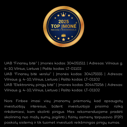
UAB “Finansų bitė” | Įmonės kodas: 304051511 | Adresas: Vilniaus g.
4-10, Vilnius, Lietuva | Pašto kodas: LT-01102
UAB “Finansų bitė verslui” | Įmonės kodas: 304175555 | Adresas:
Vilniaus g. 4-10, Vilnius, Lietuva | Pašto kodas: LT-01102
UAB “Elektroninių pinigų bitė” | Įmonės kodas: 304473256 | Adresas:
Vilniaus g. 4-10, Vilnius, Lietuva | Pašto kodas: LT-01102
Nors Finbee imasi visų įmanomų priemonių, kad apsaugotų
investuotojų interesus, būtent investuotojai prisiima riziką
rinkdamiesi, kam skolinti pinigus. Mes rekomenduojame pradėti
skolinimą nuo mažų sumų, įsigilinti į fizinių asmenų tarpusavio (P2P)
paskolų sistemą ir tik tuomet investuoti reikšmingas pinigų sumas.