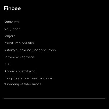
Finbee
Kontaktai
Naujienos
Karjera
Privatumo politika
Sutartys ir skundų nagrinėjimas
Tarpininkų sąrašas
D.U.K
Slapukų nustatymai
Europos gero elgesio kodekso
duomenų atskleidimas