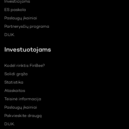
Investicijoms
ES paskola
Paslaugų įkainiai
Partnerysčių programa
D.U.K.
Investuotojams
Kodėl rinktis FinBee?
Solidi grąža
Statistika
Ataskaitos
Teisinė informacija
Paslaugų įkainiai
Pakvieskite draugą
D.U.K.