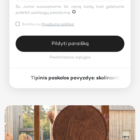
Su Jumis susisieksime tik vieną kartą, kad galėtume
pateikti paslaugų pasiūlymą.
Sutinku su
Privatumo politika
Pildyti paraišką
Preliminarios sąlygos
Tipinis paskolos pavyzdys: skolinantis 1000
×
Preliminarios sąlygos
Paskolos suma:
Paskolos terminas:
Fiksuotoji metinė palūkanų norma:
10%