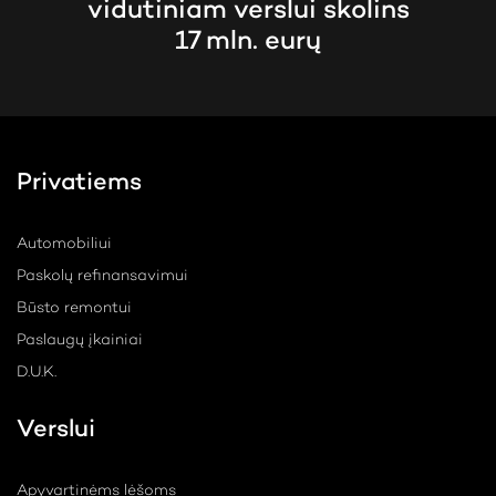
vidutiniam verslui skolins
17 mln. eurų
Privatiems
Automobiliui
Paskolų refinansavimui
Būsto remontui
Paslaugų įkainiai
D.U.K.
Verslui
Apyvartinėms lėšoms