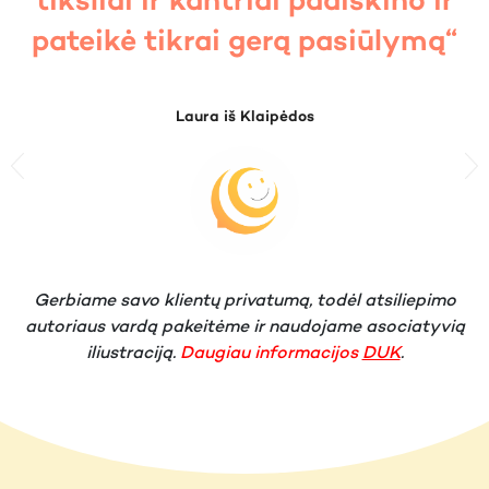
tiksliai ir kantriai paaiškino ir
pateikė tikrai gerą pasiūlymą“
Laura iš Klaipėdos
Previous
N
Gerbiame savo klientų privatumą, todėl atsiliepimo
autoriaus vardą pakeitėme ir naudojame asociatyvią
iliustraciją.
Daugiau informacijos
DUK
.