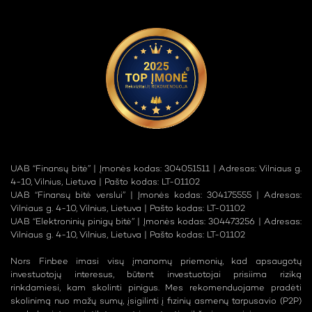
UAB “Finansų bitė” | Įmonės kodas: 304051511 | Adresas: Vilniaus g.
4-10, Vilnius, Lietuva | Pašto kodas: LT-01102
UAB “Finansų bitė verslui” | Įmonės kodas: 304175555 | Adresas:
Vilniaus g. 4-10, Vilnius, Lietuva | Pašto kodas: LT-01102
UAB “Elektroninių pinigų bitė” | Įmonės kodas: 304473256 | Adresas:
Vilniaus g. 4-10, Vilnius, Lietuva | Pašto kodas: LT-01102
Nors Finbee imasi visų įmanomų priemonių, kad apsaugotų
investuotojų interesus, būtent investuotojai prisiima riziką
rinkdamiesi, kam skolinti pinigus. Mes rekomenduojame pradėti
skolinimą nuo mažų sumų, įsigilinti į fizinių asmenų tarpusavio (P2P)