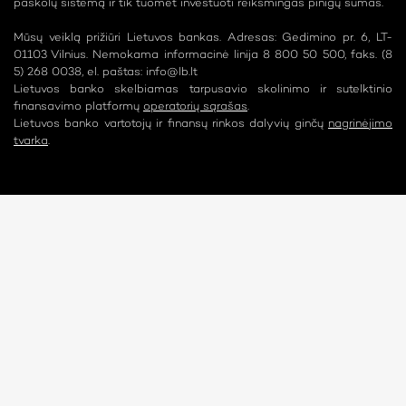
paskolų sistemą ir tik tuomet investuoti reikšmingas pinigų sumas.
Mūsų veiklą prižiūri Lietuvos bankas. Adresas: Gedimino pr. 6, LT-
01103 Vilnius. Nemokama informacinė linija 8 800 50 500, faks. (8
5) 268 0038, el. paštas:
info@lb.lt
Lietuvos banko skelbiamas tarpusavio skolinimo ir sutelktinio
finansavimo platformų
operatorių sąrašas
.
Lietuvos banko vartotojų ir finansų rinkos dalyvių ginčų
nagrinėjimo
tvarka
.