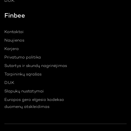
D.U.K.
Finbee
Kontaktai
Naujienos
Karjera
Privatumo politika
Sutartys ir skundų nagrinėjimas
Tarpininkų sąrašas
D.U.K
Slapukų nustatymai
Europos gero elgesio kodekso
duomenų atskleidimas