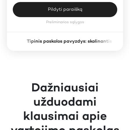
Pildyti paraišką
Preliminarios sąlygos
Tipinis paskolos pavyzdys: skolinantis 1000 
×
Preliminarios sąlygos
Paskolos suma:
Paskolos terminas:
Dažniausiai
Fiksuotoji metinė palūkanų norma:
10%
užduodami
Vienkartinis sutarties sudarymo
4%
mokestis:
klausimai apie
Mėnesinis administravimo mokestis:
0.37%
BVKKMN (Bendroji vartojimo kredito
17.76%
kainos metinė norma):