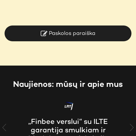
Paskolos paraiška
Naujienos: mūsų ir apie mus
„Finbee verslui“ su ILTE
garantija smulkiam ir
Previous
N