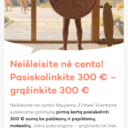
Vienkartinis sutarties sudarymo
4%
mokestis:
Mėnesinis administravimo mokestis:
0.37%
BVKKMN (Bendroji vartojimo kredito
17.76%
kainos metinė norma):
Eilinės mėnesio įmokos suma:
Jums pervedama paskolos suma:
Visa grąžinama paskolos suma:
Neišleisite nė cento!
Vienkartinis kredito vertinimo
20€
mokestis:
Pasiskolinkite 300 € –
Pildyti paraišką
Konkretų paskolos pasiūlymą kiekvienam klientui
grąžinkite 300 €
pateikiame individualiai, įvertinę jo galimybes
grąžinti paskolą. Todėl Jums siūlomos sąlygos gali
skirtis nuo tų, kurias matote šiame pavyzdyje.
Neišleisite nei cento! Naujiems „Finbee” klientams
Maksimali BVKKMN – 63.97%.
suteikiame galimybę
pirmą kartą pasiskolinti
300 € sumą be palūkanų ir papildomų
mokesčių
. Jokio pabrangimo – grąžinsite tik tiek,