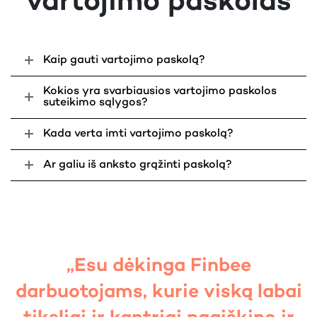
vartojimo paskolas
Eilinės mėnesio įmokos suma:
Jums pervedama paskolos suma:
Visa grąžinama paskolos suma:
Kaip gauti vartojimo paskolą?
Vienkartinis kredito vertinimo
20€
Kokios yra svarbiausios vartojimo paskolos
mokestis:
suteikimo sąlygos?
Pildyti paraišką
Kada verta imti vartojimo paskolą?
Konkretų paskolos pasiūlymą kiekvienam klientui
pateikiame individualiai, įvertinę jo galimybes grąžinti
Ar galiu iš anksto grąžinti paskolą?
paskolą. Todėl Jums siūlomos sąlygos gali skirtis nuo
tų, kurias matote šiame pavyzdyje. Maksimali
BVKKMN – 63.97%.
„Esu dėkinga Finbee
darbuotojams, kurie viską labai