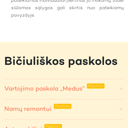
pateikiamas individualiai įvertinus jo mokumą, todėl
siūlomos sąlygos gali skirtis nuo pateikiamų
pavyzdyje.
Bičiuliškos paskolos
Vartojimo paskola „Medus“
Namų remontui