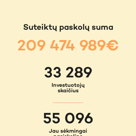
Suteiktų paskolų suma
209 474 989€
33 289
Investuotojų
skaičius
55 096
Jau sėkmingai