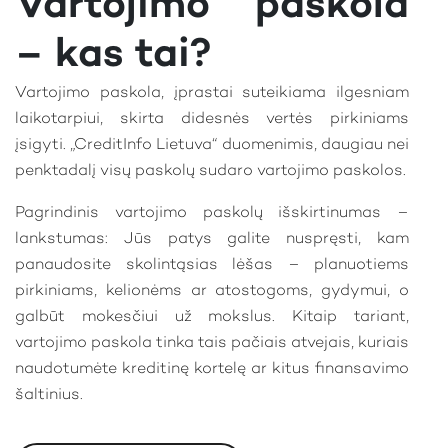
Vartojimo paskola
– kas tai?
Vartojimo paskola, įprastai suteikiama ilgesniam
laikotarpiui, skirta didesnės vertės pirkiniams
įsigyti. „CreditInfo Lietuva“ duomenimis, daugiau nei
penktadalį visų paskolų sudaro vartojimo paskolos.
Pagrindinis vartojimo paskolų išskirtinumas –
lankstumas: Jūs patys galite nuspręsti, kam
panaudosite skolintąsias lėšas – planuotiems
pirkiniams, kelionėms ar atostogoms, gydymui, o
galbūt mokesčiui už mokslus. Kitaip tariant,
vartojimo paskola tinka tais pačiais atvejais, kuriais
naudotumėte kreditinę kortelę ar kitus finansavimo
šaltinius.