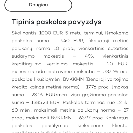
Daugiau
Tipinis paskolos pavyzdys
Skolinantis 1000 EUR 5 metų terminui, išmokama
paskolos suma – 940 EUR, fiksuotoji metinė
palūkanų norma 10 proc., vienkartinis sutarties
sudarymo mokestis – 4%, vienkartinis
kreditingumo vertinimo mokestis – 20 EUR,
mėnesinis administravimo mokestis – 0.37 % nuo
paskolos likučio/mėn., BVKKMN (Bendroji vartojimo
kredito kainos metinė norma) – 17.76 proc., įmokos
suma – 23.09 EUR/mėn., visa grąžinama paskolos
suma – 1385.23 EUR. Paskolos terminas nuo 12 iki
60 mėn., maksimali metinė palūkanų norma – 27
proc., maksimali BVKKMN – 63.97 proc. Konkretus
paskolos pasiūlymas kiekvienam klientui