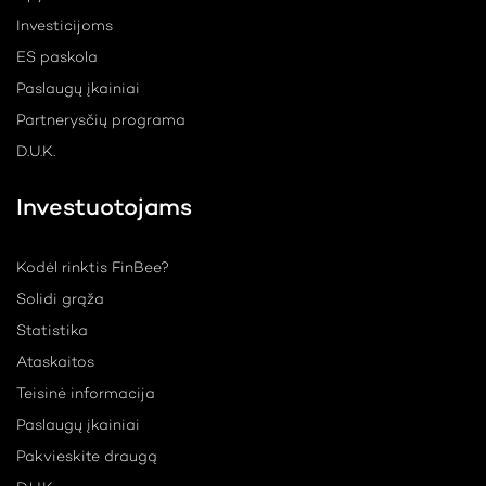
Investicijoms
ES paskola
Paslaugų įkainiai
Partnerysčių programa
D.U.K.
Investuotojams
Kodėl rinktis FinBee?
Solidi grąža
Statistika
Ataskaitos
Teisinė informacija
Paslaugų įkainiai
Pakvieskite draugą