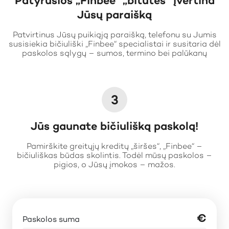
Patyrusios „Finbee“ „bitutės“ įvertina
Jūsų paraišką
Patvirtinus Jūsų puikiąją paraišką, telefonu su Jumis
susisiekia bičiuliški „Finbee“ specialistai ir susitaria dėl
paskolos sąlygų – sumos, termino bei palūkanų
3
Jūs gaunate bičiulišką paskolą!
Pamirškite greitųjų kreditų „širšes“, „Finbee“ –
bičiuliškas būdas skolintis. Todėl mūsų paskolos –
pigios, o Jūsų įmokos – mažos.
€
Paskolos suma