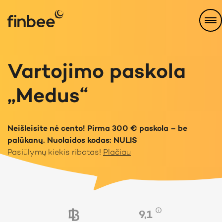
Vartojimo paskola
„Medus“
Neišleisite nė cento! Pirma 300 € paskola – be
palūkanų. Nuolaidos kodas: NULIS
Pasiūlymų kiekis ribotas!
Plačiau
9,1