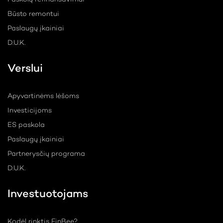
Būsto remontui
Paslaugų įkainiai
D.U.K.
Verslui
Apyvartinėms lėšoms
Investicijoms
ES paskola
Paslaugų įkainiai
Partnerysčių programa
D.U.K.
Investuotojams
Kodėl rinktis FinBee?