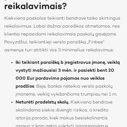
reikalavimais?
Kiekviena paskolas teikianti bendrovė taiko skirtingus
reikalavimus. Labai dažnai paraiškos atmetamos, nes
klientai nepasidomi reikalavimais paskolų gavėjams.
Pavyzdžiui, teikiantieji verslo paraišką „Finbee“
asmenys turi atitikti vos 3 minimalius reikalavimus:
Iki teikiant paraišką b įregistravus įmonę, veiklą
vystyti mažiausiai 3 mėn. ir pasiekti bent 20
000 Eur pardavimo pajamas nuo veiklos
pradžios
. Beje, bankai neteikia verslo paskolų
įmonėms, veiklą vykdančioms trumpiau nei 1 m.
Neturėti pradelstų skolų.
Kiekviena bendrovė
skolindama siekia išvengti rizikos, o kredito
istorija parodo, kiek mokus besiskolinantis
asmuo ir kaip geba vykdyti įsipareigojimus.