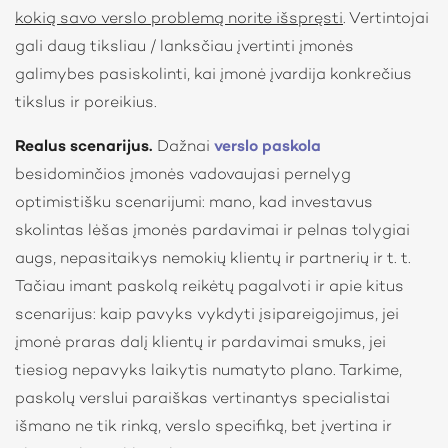
kokią savo verslo problemą norite išspręsti
. Vertintojai
gali daug tiksliau / lanksčiau įvertinti įmonės
galimybes pasiskolinti, kai įmonė įvardija konkrečius
tikslus ir poreikius.
Realus scenarijus.
Dažnai
verslo paskola
besidominčios įmonės vadovaujasi pernelyg
optimistišku scenarijumi: mano, kad investavus
skolintas lėšas įmonės pardavimai ir pelnas tolygiai
augs, nepasitaikys nemokių klientų ir partnerių ir t. t.
Tačiau imant paskolą reikėtų pagalvoti ir apie kitus
scenarijus: kaip pavyks vykdyti įsipareigojimus, jei
įmonė praras dalį klientų ir pardavimai smuks, jei
tiesiog nepavyks laikytis numatyto plano. Tarkime,
paskolų verslui paraiškas vertinantys specialistai
išmano ne tik rinką, verslo specifiką, bet įvertina ir