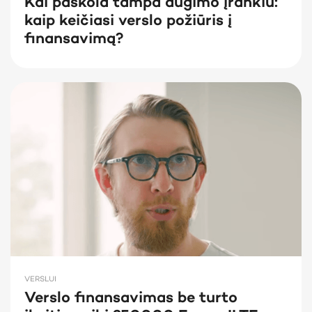
Kai paskola tampa augimo įrankiu:
kaip keičiasi verslo požiūris į
finansavimą?
VERSLUI
Verslo finansavimas be turto