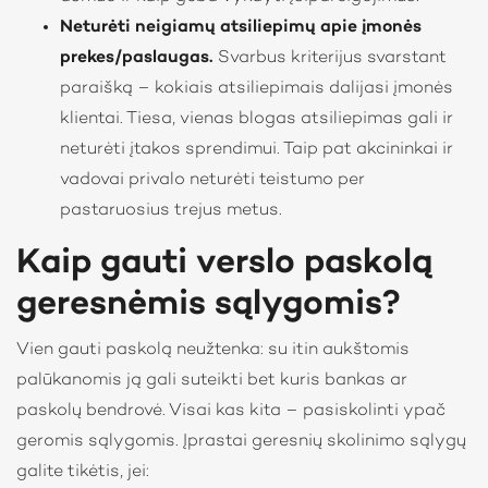
Neturėti neigiamų atsiliepimų apie įmonės
prekes/paslaugas.
Svarbus kriterijus svarstant
paraišką – kokiais atsiliepimais dalijasi įmonės
klientai. Tiesa, vienas blogas atsiliepimas gali ir
neturėti įtakos sprendimui. Taip pat akcininkai ir
vadovai privalo neturėti teistumo per
pastaruosius trejus metus.
Kaip gauti verslo paskolą
geresnėmis sąlygomis?
Vien gauti paskolą neužtenka: su itin aukštomis
palūkanomis ją gali suteikti bet kuris bankas ar
paskolų bendrovė. Visai kas kita – pasiskolinti ypač
geromis sąlygomis. Įprastai geresnių skolinimo sąlygų
galite tikėtis, jei: