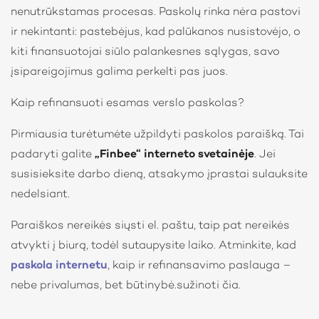
nenutrūkstamas procesas. Paskolų rinka nėra pastovi
ir nekintanti: pastebėjus, kad palūkanos nusistovėjo, o
kiti finansuotojai siūlo palankesnes sąlygas, savo
įsipareigojimus galima perkelti pas juos.
Kaip refinansuoti esamas verslo paskolas?
Pirmiausia turėtumėte užpildyti paskolos paraišką. Tai
padaryti galite
„Finbee“ interneto svetainėje
. Jei
susisieksite darbo dieną, atsakymo įprastai sulauksite
nedelsiant.
Paraiškos nereikės siųsti el. paštu, taip pat nereikės
atvykti į biurą, todėl sutaupysite laiko. Atminkite, kad
paskola internetu
, kaip ir refinansavimo paslauga –
nebe privalumas, bet būtinybė.sužinoti čia.