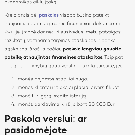
ekonomikos ciklų įtaką.
Kreipiantis dėl
paskolos
visada būtina pateikti
naujausius turimus įmonės finansinius dokumentus.
Pvz., jei įmonė dar neturi susivedusi metų pabaigos
rezultatų, vertiname tarpines ataskaitas ir banko
sąskaitos išrašus, tačiau
paskolą lengviau gausite
pateikę atnaujintas finansines ataskaitas
. Taip pat
daugiau galimybių gauti verslo paskolą turėsite, jei:
Įmonės pajamos stabiliai auga.
Įmonės klientai ir tiekėjai plačiai diversifikuoti.
Įmonė turi gerą kredito istoriją.
Įmonės pardavimai viršijo bent 20 000 Eur.
Paskola verslui: ar
pasidomėjote