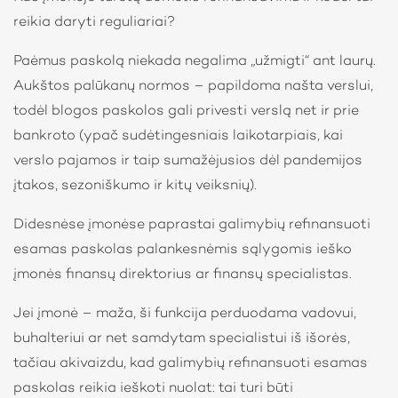
reikia daryti reguliariai?
Paėmus paskolą niekada negalima „užmigti“ ant laurų.
Aukštos palūkanų normos – papildoma našta verslui,
todėl blogos paskolos gali privesti verslą net ir prie
bankroto (ypač sudėtingesniais laikotarpiais, kai
verslo pajamos ir taip sumažėjusios dėl pandemijos
įtakos, sezoniškumo ir kitų veiksnių).
Didesnėse įmonėse paprastai galimybių refinansuoti
esamas paskolas palankesnėmis sąlygomis ieško
įmonės finansų direktorius ar finansų specialistas.
Jei įmonė – maža, ši funkcija perduodama vadovui,
buhalteriui ar net samdytam specialistui iš išorės,
tačiau akivaizdu, kad galimybių refinansuoti esamas
paskolas reikia ieškoti nuolat: tai turi būti