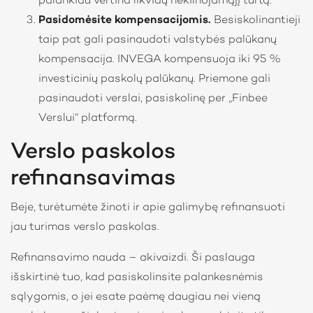
palankiau vertina likvidų nekilnojamąjį turtą.
Pasidomėsite kompensacijomis.
Besiskolinantieji
taip pat gali pasinaudoti valstybės palūkanų
kompensacija. INVEGA kompensuoja iki 95 %
investicinių paskolų palūkanų. Priemone gali
pasinaudoti verslai, pasiskolinę per „Finbee
Verslui“ platformą.
Verslo paskolos
refinansavimas
Beje, turėtumėte žinoti ir apie galimybę refinansuoti
jau turimas verslo paskolas.
Refinansavimo nauda – akivaizdi. Ši paslauga
išskirtinė tuo, kad pasiskolinsite palankesnėmis
sąlygomis, o jei esate paėmę daugiau nei vieną