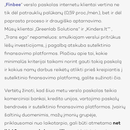
„
Finbee
“ verslo paskolas internetu klientai vertina ne
tik dėl patrauklių palūkanų (0,59 proc./mėn.), bet ir dėl
paprasto proceso ir draugiško aptarnavimo.
Mūsų klientai „Greenlab Solutions“ ir „Kinders.lt““ ,
„Trans ego“ nepameluos: smulkiajam verslui pritrūkus
lėšų investicijoms, į pagalbą atskuba sutelktinio
finansavimo platformos. Plačiau apie tai, kokie
minimalūs kriterijai taikomi norint gauti tokią paskolą
ir kokius namų darbus reikėtų atlikti prieš kreipiantis į
sutelktinio finansavimo platformą, galite sužinoti čia.
Vertėtų žinoti, kad šiuo metu verslo paskolas teikia
komerciniai bankai, kredito unijos, vartojimo paskolų
bendrovės ir sutelktinio finansavimo platformos. Įvairių
šaltinių duomenimis, mažų įmonių grupėje,
priklausomai nuo laikotarpio, gali būti atmetama
net