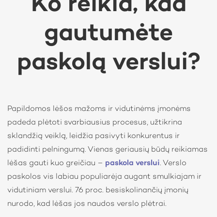
Ko reikia, kad
gautumėte
paskolą verslui?
Papildomos lėšos mažoms ir vidutinėms įmonėms
padeda plėtoti svarbiausius procesus, užtikrina
sklandžią veiklą, leidžia pasivyti konkurentus ir
padidinti pelningumą. Vienas geriausių būdų reikiamas
lėšas gauti kuo greičiau –
paskola verslui
. Verslo
paskolos vis labiau populiarėja augant smulkiajam ir
vidutiniam verslui. 76 proc. besiskolinančių įmonių
nurodo, kad lėšas jos naudos verslo plėtrai.