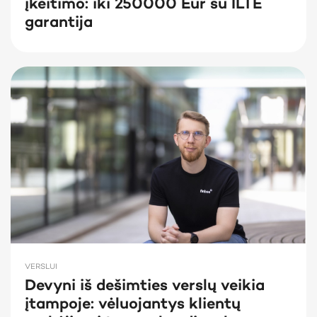
įkeitimo: iki 250000 Eur su ILTE
garantija
VERSLUI
Devyni iš dešimties verslų veikia
įtampoje: vėluojantys klientų