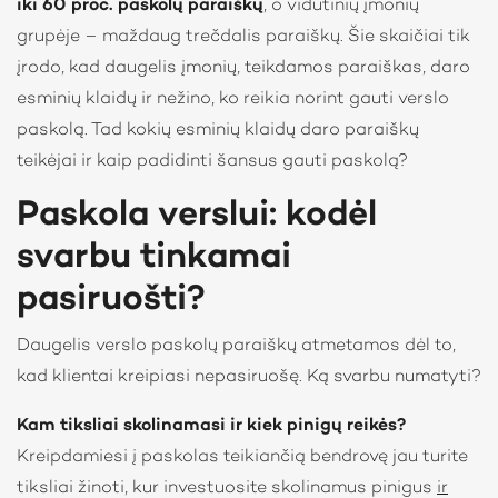
iki 60 proc. paskolų paraiškų
, o vidutinių įmonių
grupėje – maždaug trečdalis paraiškų. Šie skaičiai tik
įrodo, kad daugelis įmonių, teikdamos paraiškas, daro
esminių klaidų ir nežino, ko reikia norint gauti verslo
paskolą. Tad kokių esminių klaidų daro paraiškų
teikėjai ir kaip padidinti šansus gauti paskolą?
Paskola verslui: kodėl
svarbu tinkamai
pasiruošti?
Daugelis verslo paskolų paraiškų atmetamos dėl to,
kad klientai kreipiasi nepasiruošę. Ką svarbu numatyti?
Kam tiksliai skolinamasi ir kiek pinigų reikės?
Kreipdamiesi į paskolas teikiančią bendrovę jau turite
tiksliai žinoti, kur investuosite skolinamus pinigus
ir