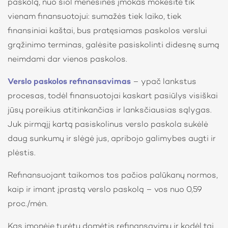
paskolą, nuo šiol mėnesines įmokas mokėsite tik
vienam finansuotojui: sumažės tiek laiko, tiek
finansiniai kaštai, bus pratęsiamas paskolos verslui
grąžinimo terminas, galėsite pasiskolinti didesnę sumą
neimdami dar vienos paskolos.
Verslo paskolos refinansavimas
– ypač lankstus
procesas, todėl finansuotojai kaskart pasiūlys visiškai
jūsų poreikius atitinkančias ir lanksčiausias sąlygas.
Juk pirmąjį kartą pasiskolinus verslo paskola sukėlė
daug sunkumų ir slėgė jus, apribojo galimybes augti ir
plėstis.
Refinansuojant taikomos tos pačios palūkanų normos,
kaip ir imant įprastą verslo paskolą – vos nuo 0,59
proc./mėn.
Kas įmonėje turėtų domėtis refinansavimu ir kodėl tai