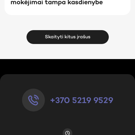
mokėjimai tampa kasdienybe
Skaityti kitus įrašus
+370 5219 9529