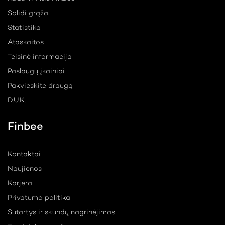
Solidi grąža
Statistika
Ataskaitos
Teisinė informacija
Paslaugų įkainiai
Pakvieskite draugą
D.U.K.
Finbee
Kontaktai
Naujienos
Karjera
Privatumo politika
Sutartys ir skundų nagrinėjimas