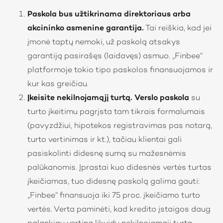
Paskola bus užtikrinama direktoriaus arba
akcininko asmenine garantija.
Tai reiškia, kad jei
įmonė taptų nemoki, už paskolą atsakys
garantiją pasirašęs (laidavęs) asmuo. „Finbee“
platformoje tokio tipo paskolos finansuojamos ir
kur kas greičiau.
Įkeisite nekilnojamąjį turtą.
Verslo paskola
su
turto įkeitimu pagrįsta tam tikrais formalumais
(pavyzdžiui, hipotekos registravimas pas notarą,
turto vertinimas ir kt.), tačiau klientai gali
pasiskolinti didesnę sumą su mažesnėmis
palūkanomis. Įprastai kuo didesnės vertės turtas
įkeičiamas, tuo didesnę paskolą galima gauti:
„Finbee“ finansuoja iki 75 proc. įkeičiamo turto
vertės. Verta paminėti, kad kredito įstaigos daug