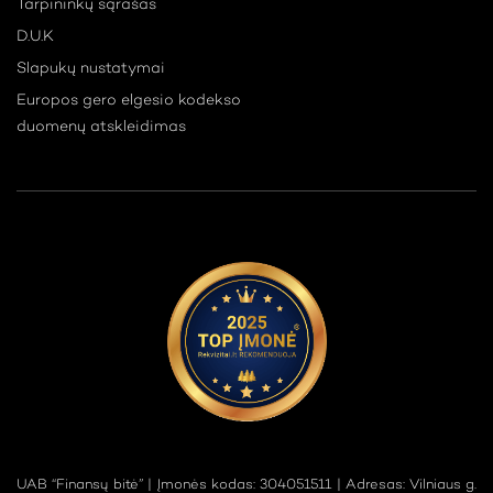
Tarpininkų sąrašas
D.U.K
Slapukų nustatymai
Europos gero elgesio kodekso
duomenų atskleidimas
UAB “Finansų bitė” | Įmonės kodas: 304051511 | Adresas: Vilniaus g.