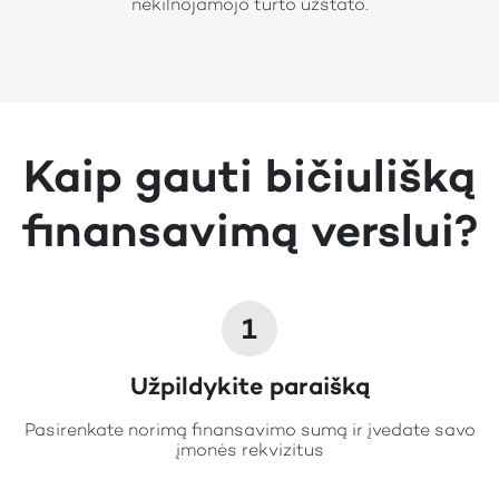
nekilnojamojo turto užstato.
Kaip gauti bičiulišką
finansavimą verslui?
1
Užpildykite paraišką
Pasirenkate norimą finansavimo sumą ir įvedate savo
įmonės rekvizitus