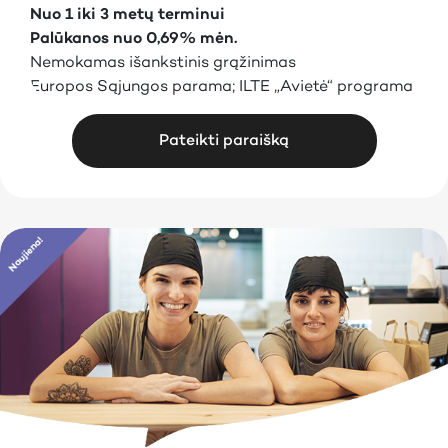
Nuo 1 iki 3 metų terminui
Palūkanos nuo 0,69% mėn.
Nemokamas išankstinis grąžinimas
Europos Sąjungos parama; ILTE „Avietė“ programa
Pateikti paraišką