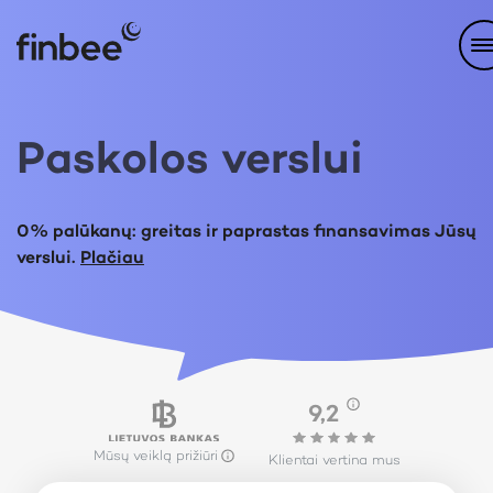
Paskolos verslui
0% palūkanų: greitas ir paprastas finansavimas Jūsų
verslui.
Plačiau
9,2
Mūsų veiklą prižiūri
Klientai vertina mus