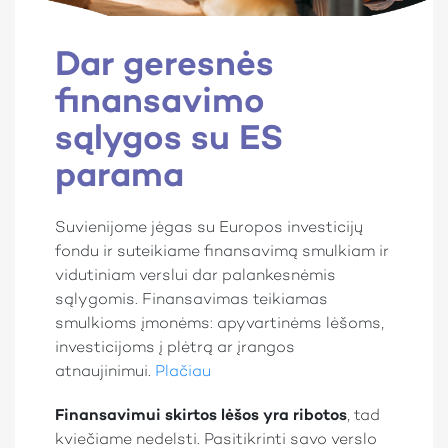
Dar geresnės
finansavimo
sąlygos su ES
parama
Suvienijome jėgas su Europos investicijų
fondu ir suteikiame finansavimą smulkiam ir
vidutiniam verslui dar palankesnėmis
sąlygomis. Finansavimas teikiamas
smulkioms įmonėms: apyvartinėms lėšoms,
investicijoms į plėtrą ar įrangos
atnaujinimui.
Plačiau
Finansavimui skirtos lėšos yra ribotos
, tad
kviečiame nedelsti. Pasitikrinti savo verslo