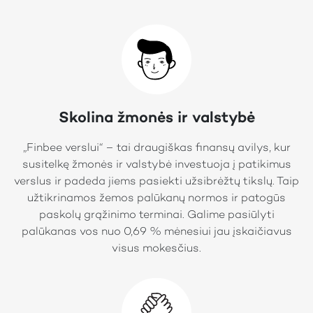
Skolina žmonės ir valstybė
„Finbee verslui“ – tai draugiškas finansų avilys, kur
susitelkę žmonės ir valstybė investuoja į patikimus
verslus ir padeda jiems pasiekti užsibrėžtų tikslų. Taip
užtikrinamos žemos palūkanų normos ir patogūs
paskolų grąžinimo terminai. Galime pasiūlyti
palūkanas vos nuo 0,69 % mėnesiui jau įskaičiavus
visus mokesčius.