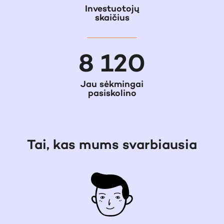
Investuotojų
skaičius
8 120
Jau sėkmingai
pasiskolino
Tai, kas mums svarbiausia