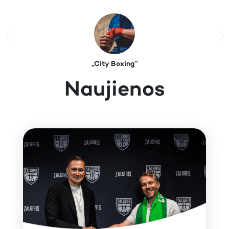
Previous
N
„City Boxing“
Naujienos