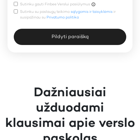
Sutinku gauti Finbee Verslui pasiūlymus
Sutinku su paslaugų teikimo
sąlygomis ir taisyklėmis
ir
susipažinau su
Privatumo politika
Pildyti paraišką
Dažniausiai
užduodami
klausimai apie verslo
paskolas