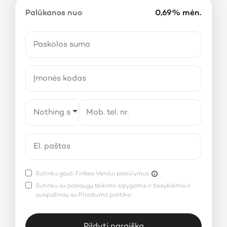
Palūkanos nuo
0,69% mėn.
Nothing selected
Sutinku gauti Finbee Verslui pasiūlymus
Sutinku su paslaugų teikimo
sąlygomis ir taisyklėmis
ir
susipažinau su
Privatumo politika
Pildyti paraišką