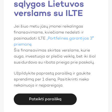
sąlygos Lietuvos
verslams su ILTE
Jei šiuo metu jūsų įmonei reikalingas
finansavimams, kviečiame nedelsti ir
pasinaudoti ILTE
„Portfelinės garantijos 3″
priemonę
.
Šis finansavimas skirtas verslams, kurie
auga, investuoja ar plečia veiklą, bet iki šiol
susidurdavo su ribota prieiga prie paskolų.
Užpildykite paprastą paraišką ir gaukite
sprendimą per 1 dieną. Pasitikrinti nieko
nekainuoja ir neįpareigoja.
Pateikti paraišką