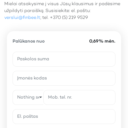
Mielai atsakysime į visus Jūsų klausimus ir padėsime
užpildyti paraišką. Susisiekite: el. paštu:
verslui@finbee.lt
; tel. +370 (5) 219 9529
Palūkanos nuo
0,69% mėn.
Nothing selected