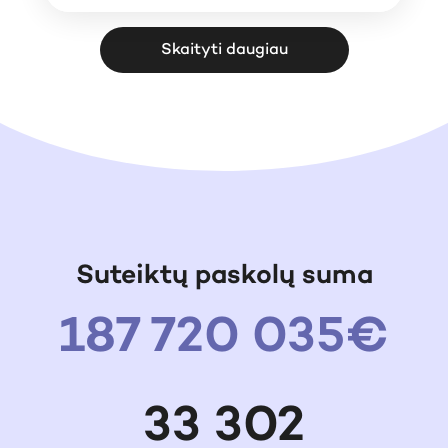
Skaityti daugiau
Suteiktų paskolų suma
187 720 035€
33 302