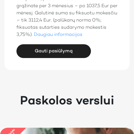
grąžinate per 3 mėnesius – po 1037,5 Eur per
mėnesį. Galutinė suma su fiksuotu mokesčiu
– tik 3112,4 Eur. (palūkanų norma 0%;
fiksuotas sutarties sudarymo mokestis
3,75%).
Daugiau informacijos
Gauti pasiūlymą
Paskolos verslui