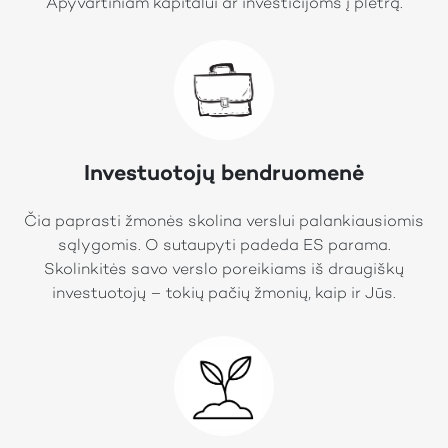
Apyvartiniam kapitalui ar investicijoms į plėtrą.
Investuotojų bendruomenė
Čia paprasti žmonės skolina verslui palankiausiomis
sąlygomis. O sutaupyti padeda ES parama.
Skolinkitės savo verslo poreikiams iš draugiškų
investuotojų – tokių pačių žmonių, kaip ir Jūs.