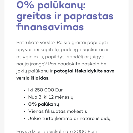
0% palūkanų:
greitas ir paprastas
finansavimas
Pritrūkote versle? Reikia greitai papildyti
apyvartinį kapitalą, padengti sąskaitas ir
atlyginimus, papildyti sandėlį ar įsigyti
naują įrangą? Pasinaudokite paskola be
jokių palūkanų ir
patogiai išskaidykite savo
verslo išlaidas
.
Iki 250 000 Eur
Nuo 3 iki 12 mėnesių
0% palūkanų
Vienas fiksuotas mokestis
Jokio turto įkeitimo ar notaro išlaidų
Pavyzdžiui, pasiskolinate 3000 Eur ir