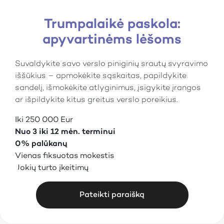
Trumpalaikė paskola:
apyvartinėms lėšoms
Suvaldykite savo verslo piniginių srautų svyravimo
iššūkius – apmokėkite sąskaitas, papildykite
sandelį, išmokėkite atlyginimus, įsigykite įrangos
ar išpildykite kitus greitus verslo poreikius.
Iki 250 000 Eur
Nuo 3 iki 12 mėn. terminui
0% palūkanų
Vienas fiksuotas mokestis
Jokių turto įkeitimų
Pateikti paraišką