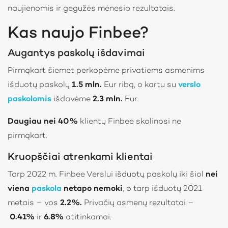
naujienomis ir gegužės mėnesio rezultatais.
Kas naujo Finbee?
Augantys paskolų išdavimai
Pirmąkart šiemet perkopėme privatiems asmenims
išduotų paskolų
1.5 mln.
Eur ribą, o kartu su
verslo
paskolomis
išdavėme
2.3 mln.
Eur.
Daugiau nei 40%
klientų Finbee skolinosi ne
pirmąkart.
Kruopščiai atrenkami klientai
Tarp 2022 m. Finbee Verslui išduotų paskolų iki šiol
nei
viena
paskola
netapo nemoki
, o tarp išduotų 2021
metais – vos
2.2%.
Privačių asmenų rezultatai –
0.41%
ir
6.8%
atitinkamai.