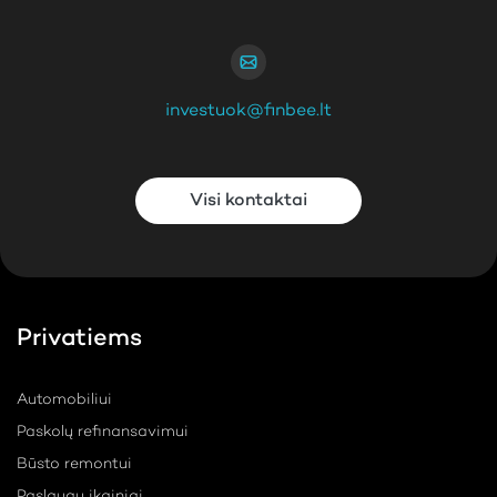
investuok@finbee.lt
Visi kontaktai
Privatiems
Automobiliui
Paskolų refinansavimui
Būsto remontui
Paslaugų įkainiai