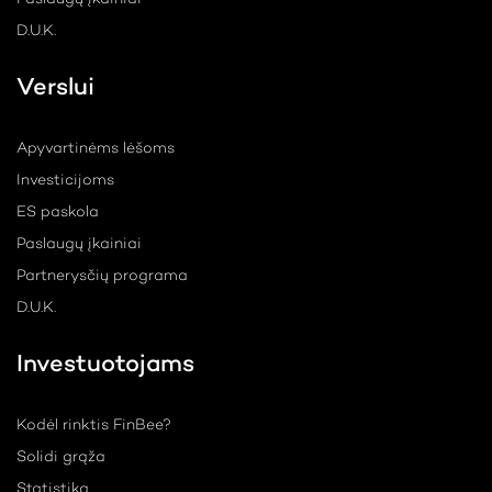
D.U.K.
Verslui
Apyvartinėms lėšoms
Investicijoms
ES paskola
Paslaugų įkainiai
Partnerysčių programa
D.U.K.
Investuotojams
Kodėl rinktis FinBee?
Solidi grąža
Statistika