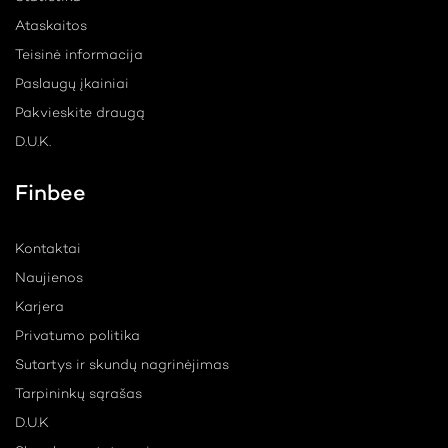
Ataskaitos
Teisinė informacija
Paslaugų įkainiai
Pakvieskite draugą
D.U.K.
Finbee
Kontaktai
Naujienos
Karjera
Privatumo politika
Sutartys ir skundų nagrinėjimas
Tarpininkų sąrašas
D.U.K