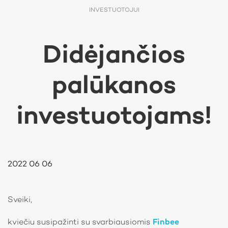
INVESTUOTOJUI
Didėjančios
palūkanos
investuotojams!
2022 06 06
Sveiki,
kviečiu susipažinti su svarbiausiomis
Finbee