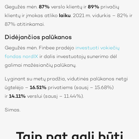
Gegužės mėn.
87%
verslo klientų ir
89%
privačių
klientų ir įmokas atliko
laiku
. 2021 m. vidurkis – 82% ir
87% atitinkamai.
Didėjančios palūkanos
Gegužės mėn. Finbee pradėjo
investuoti
vokiečių
fondas nordIX
ir dalis investuotojų sunerimo dėl
galimai mažėsiančių palūkanų.
Lyginant su metų pradžia, vidutinės palūkanos netgi
ūgtelėjo –
16.51%
privatiems (sausį – 15.68%)
ir
14.11%
verslui (sausį – 11.44%).
Simas.
Taip pat gali būti