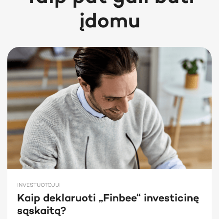
įdomu
INVESTUOTOJUI
Kaip deklaruoti „Finbee“ investicinę
sąskaitą?