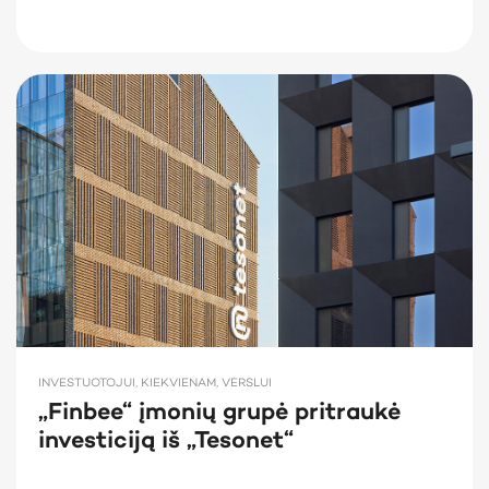
INVESTUOTOJUI, KIEKVIENAM, VERSLUI
„Finbee“ įmonių grupė pritraukė
investiciją iš „Tesonet“