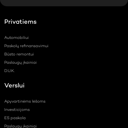
Privatiems
Automobiliui
Paskolų refinansavimui
Būsto remontui
Paslaugų įkainiai
D.U.K.
Verslui
Apyvartinėms lėšoms
Investicijoms
ES paskola
Paslaugų įkainiai