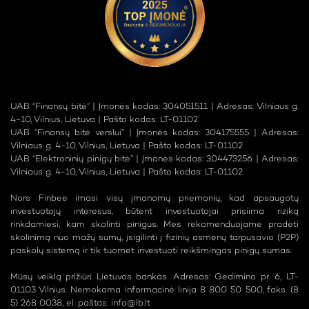
UAB “Finansų bitė” | Įmonės kodas: 304051511 | Adresas: Vilniaus g.
4-10, Vilnius, Lietuva | Pašto kodas: LT-01102
UAB “Finansų bitė verslui” | Įmonės kodas: 304175555 | Adresas:
Vilniaus g. 4-10, Vilnius, Lietuva | Pašto kodas: LT-01102
UAB “Elektroninių pinigų bitė” | Įmonės kodas: 304473256 | Adresas:
Vilniaus g. 4-10, Vilnius, Lietuva | Pašto kodas: LT-01102
Nors Finbee imasi visų įmanomų priemonių, kad apsaugotų
investuotojų interesus, būtent investuotojai prisiima riziką
rinkdamiesi, kam skolinti pinigus. Mes rekomenduojame pradėti
skolinimą nuo mažų sumų, įsigilinti į fizinių asmenų tarpusavio (P2P)
paskolų sistemą ir tik tuomet investuoti reikšmingas pinigų sumas.
Mūsų veiklą prižiūri Lietuvos bankas. Adresas: Gedimino pr. 6, LT-
01103 Vilnius. Nemokama informacinė linija 8 800 50 500, faks. (8
5) 268 0038, el. paštas:
info@lb.lt