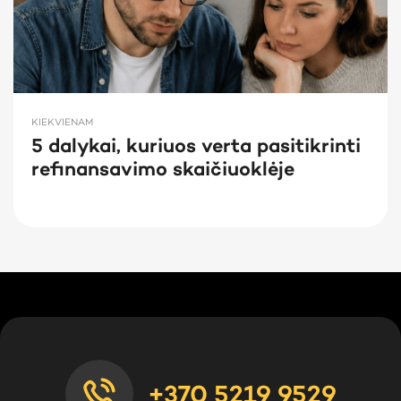
KIEKVIENAM
5 dalykai, kuriuos verta pasitikrinti
refinansavimo skaičiuoklėje
+370 5219 9529