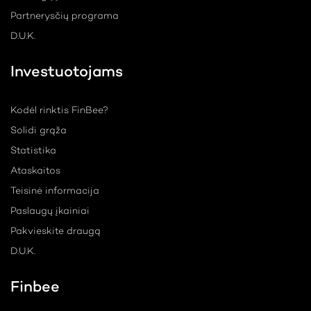
Partnerysčių programa
D.U.K.
Investuotojams
Kodėl rinktis FinBee?
Solidi grąža
Statistika
Ataskaitos
Teisinė informacija
Paslaugų įkainiai
Pakvieskite draugą
D.U.K.
Finbee