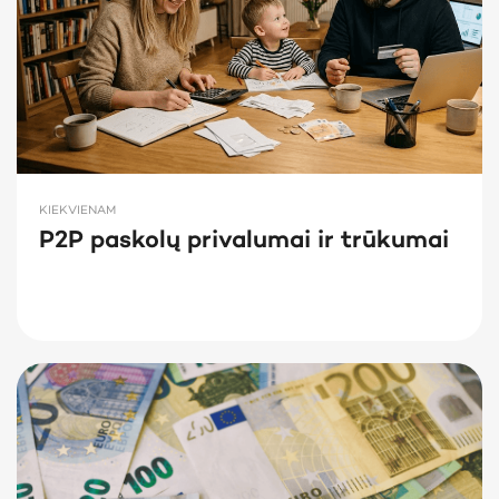
KIEKVIENAM
P2P paskolų privalumai ir trūkumai