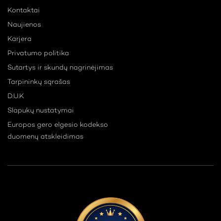
Kontaktai
Naujienos
Karjera
Privatumo politika
Sutartys ir skundų nagrinėjimas
Tarpininkų sąrašas
D.U.K
Slapukų nustatymai
Europos gero elgesio kodekso
duomenų atskleidimas