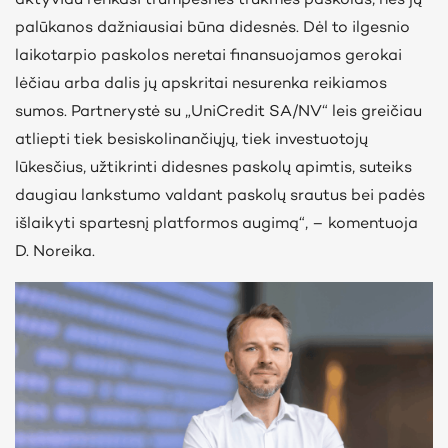
palūkanos dažniausiai būna didesnės. Dėl to ilgesnio
laikotarpio paskolos neretai finansuojamos gerokai
lėčiau arba dalis jų apskritai nesurenka reikiamos
sumos. Partnerystė su „UniCredit SA/NV“ leis greičiau
atliepti tiek besiskolinančiųjų, tiek investuotojų
lūkesčius, užtikrinti didesnes paskolų apimtis, suteiks
daugiau lankstumo valdant paskolų srautus bei padės
išlaikyti spartesnį platformos augimą“, – komentuoja
D. Noreika.