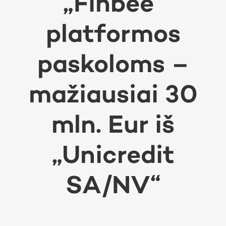
„Finbee“
platformos
paskoloms –
mažiausiai 30
mln. Eur iš
„Unicredit
SA/NV“