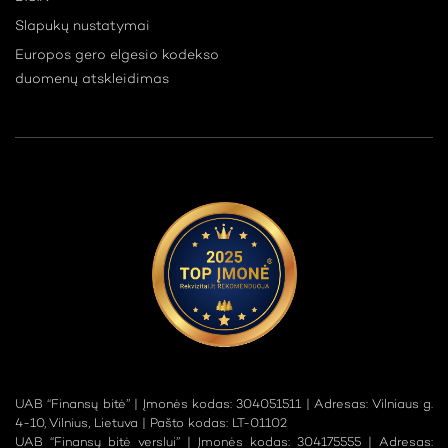
Slapukų nustatymai
Europos gero elgesio kodekso
duomenų atskleidimas
UAB “Finansų bitė” | Įmonės kodas: 304051511 | Adresas: Vilniaus g.
4-10, Vilnius, Lietuva | Pašto kodas: LT-01102
UAB “Finansų bitė verslui” | Įmonės kodas: 304175555 | Adresas: