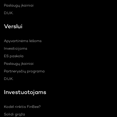
Paslaugų įkainiai
D.U.K.
Verslui
Apyvartinėms lėšoms
Investicijoms
ES paskola
Paslaugų įkainiai
Partnerysčių programa
D.U.K.
Investuotojams
Kodėl rinktis FinBee?
Solidi grąža