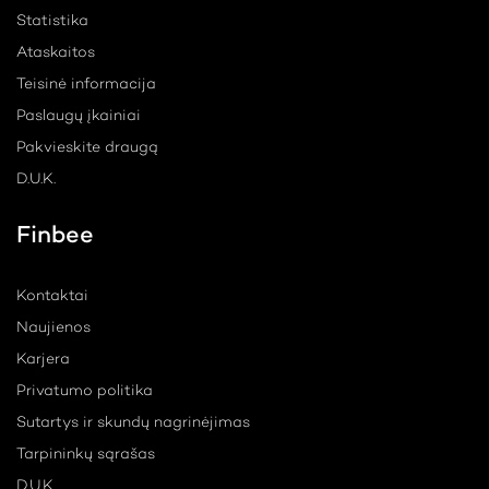
Statistika
Ataskaitos
Teisinė informacija
Paslaugų įkainiai
Pakvieskite draugą
D.U.K.
Finbee
Kontaktai
Naujienos
Karjera
Privatumo politika
Sutartys ir skundų nagrinėjimas
Tarpininkų sąrašas
D.U.K