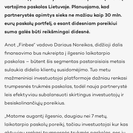
vartojimo paskolas Lietuvoje. Planuojama, kad
partnerystės apimtys sieks ne mažiau kaip 30 mln.
eurų paskolų portfelį, o esant didesniam poreikiui
suma galės būti reikšmingai didesnė.
Anot „Finbee“ vadovo Dariaus Noreikos, didžioji dalis
finansavimo bus nukreipta į ilgesnio laikotarpio
paskolas – būtent šis segmentas pastaraisiais metais
sulaukia didelio klientų susidomėjimo. Tuo metu
mažmeniniai investuotojai platformoje dažniau renkasi
trumpesnės trukmės paskolas, todėl nauja partnerystė
leis efektyviau subalansuoti skirtingus investuotojų ir
besiskolinančiųjų poreikius.
„Matome augantį ilgesnio, daugiau nei 7 metų,
laikotarpio paskolų poreikį, tačiau investuotojai kur kas
aktyviau renkasi trumpesnės trukmės paskolas, nes jų