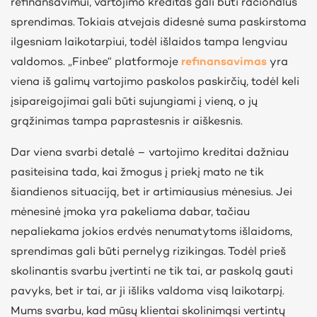
refinansavimui, vartojimo kreditas gali būti racionalus
sprendimas. Tokiais atvejais didesnė suma paskirstoma
ilgesniam laikotarpiui, todėl išlaidos tampa lengviau
valdomos. „Finbee“ platformoje
refinansavimas
yra
viena iš galimų vartojimo paskolos paskirčių, todėl keli
įsipareigojimai gali būti sujungiami į vieną, o jų
grąžinimas tampa paprastesnis ir aiškesnis.
Dar viena svarbi detalė – vartojimo kreditai dažniau
pasiteisina tada, kai žmogus į priekį mato ne tik
šiandienos situaciją, bet ir artimiausius mėnesius. Jei
mėnesinė įmoka yra pakeliama dabar, tačiau
nepaliekama jokios erdvės nenumatytoms išlaidoms,
sprendimas gali būti pernelyg rizikingas. Todėl prieš
skolinantis svarbu įvertinti ne tik tai, ar paskolą gauti
pavyks, bet ir tai, ar ji išliks valdoma visą laikotarpį.
Mums svarbu, kad mūsų klientai skolinimąsi vertintų