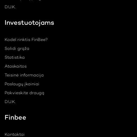
D.U.K.
Investuotojams
Kodėl rinktis FinBee?
Solidi grąža
Statistika
Ataskaitos
Teisinė informacija
Paslaugų įkainiai
Pakvieskite draugą
D.U.K.
Finbee
Kontaktai