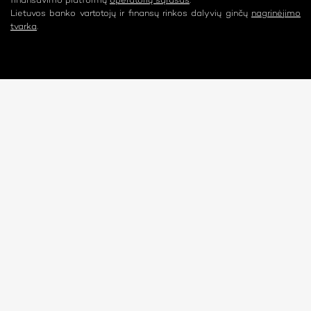
finansavimo platformų
operatorių sąrašas
.
Lietuvos banko vartotojų ir finansų rinkos dalyvių ginčų
nagrinėjimo
tvarka
.