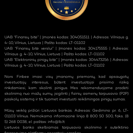
UAB “Finansų bitė” | Įmonės kodas: 304051511 | Adresas: Vilniaus g.
4-10, Vilnius, Lietuva | Pašto kodas: LT-01102
UAB “Finansų bitė verslui” | Įmonės kodas: 304175555 | Adresas:
Vilniaus g. 4-10, Vilnius, Lietuva | Pašto kodas: LT-01102
UAB “Elektroninių pinigų bitė” | Įmonės kodas: 304473256 | Adresas:
Vilniaus g. 4-10, Vilnius, Lietuva | Pašto kodas: LT-01102
Nors Finbee imasi visų įmanomų priemonių, kad apsaugotų
investuotojų interesus, būtent investuotojai prisiima riziką
rinkdamiesi, kam skolinti pinigus. Mes rekomenduojame pradėti
skolinimą nuo mažų sumų, įsigilinti į fizinių asmenų tarpusavio (P2P)
paskolų sistemą ir tik tuomet investuoti reikšmingas pinigų sumas.
Mūsų veiklą prižiūri Lietuvos bankas. Adresas: Gedimino pr. 6, LT-
01103 Vilnius. Nemokama informacinė linija 8 800 50 500, faks. (8
5) 268 0038, el. paštas:
info@lb.lt
Lietuvos banko skelbiamas tarpusavio skolinimo ir sutelktinio