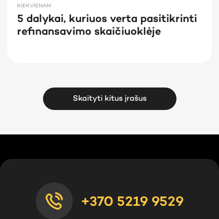
KIEKVIENAM
5 dalykai, kuriuos verta pasitikrinti
refinansavimo skaičiuoklėje
Skaityti kitus įrašus
+370 5219 9529