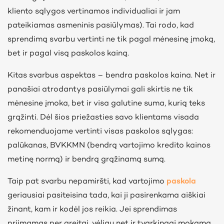
kliento sąlygos vertinamos individualiai ir jam
pateikiamas asmeninis pasiūlymas). Tai rodo, kad
sprendimą svarbu vertinti ne tik pagal mėnesinę įmoką,
bet ir pagal visą paskolos kainą.
Kitas svarbus aspektas – bendra paskolos kaina. Net ir
panašiai atrodantys pasiūlymai gali skirtis ne tik
mėnesine įmoka, bet ir visa galutine suma, kurią teks
grąžinti. Dėl šios priežasties savo klientams visada
rekomenduojame vertinti visas paskolos sąlygas:
palūkanas, BVKKMN (bendrą vartojimo kredito kainos
metinę normą) ir bendrą grąžinamą sumą.
Taip pat svarbu nepamiršti, kad vartojimo
paskola
geriausiai pasiteisina tada, kai ji pasirenkama aiškiai
žinant, kam ir kodėl jos reikia. Jei sprendimas
priimamas per greitai, vėliau net ir tvarkingai mokama