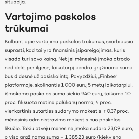
situaciją.
Vartojimo paskolos
trūkumai
Kalbant apie vartojimo paskolos trūkumus, svarbiausia
suprasti, kad tai yra finansinis įsipareigojimas, kuris
visada turi savo kainą. Net jei mėnesinė įmoka atrodo
nedidelė, per ilgesnį laikotarpį bendra grąžinama suma
bus didesnė už pasiskolintą. Pavyzdžiui, „Finbee“
platformoje, skolinantis 1 000 eurų 5 metų laikotarpiui,
išmokama paskolos suma siekia 940 eurų, taikoma 10
proc. fiksuota metinė palūkanų norma, 4 proc.
vienkartinis sutarties sudarymo mokestis ir 0,37 proc.
mėnesinis administravimo mokestis nuo paskolos
likučio. Tokiu atveju mėnesinė įmoka sudaro 23,09 euro,
o visa grąžinama suma – 1 385,23 euro (kiekvieno