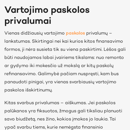
Vartojimo paskolos
privalumai
Vienas didžiausių vartojimo
paskolos
privalumų –
lankstumas. Skirtingai nei kai kurios kitos finansavimo
formos, ji nėra susieta tik su viena paskirtimi. Lėšos gali
būti naudojamos labai įvairiems tikslams: nuo remonto
ar gydymo iki mokesčio už mokslą ar kitų paskolų
refinansavimo. Galimybė pačiam nuspręsti, kam bus
panaudoti pinigai, yra vienas svarbiausių vartojimo
paskolos išskirtinumų.
Kitas svarbus privalumas – aiškumas. Jei paskolos
palūkanos yra fiksuotos, žmogus gali tiksliau planuoti
savo biudžetą, nes žino, kokios įmokos jo laukia. Tai
ypač svarbu tiems, kurie nemėgsta finansinio