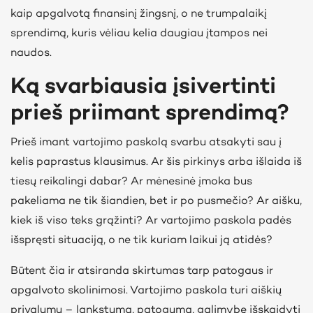
kaip apgalvotą finansinį žingsnį, o ne trumpalaikį
sprendimą, kuris vėliau kelia daugiau įtampos nei
naudos.
Ką svarbiausia įsivertinti
prieš priimant sprendimą?
Prieš imant vartojimo paskolą svarbu atsakyti sau į
kelis paprastus klausimus. Ar šis pirkinys arba išlaida iš
tiesų reikalingi dabar? Ar mėnesinė įmoka bus
pakeliama ne tik šiandien, bet ir po pusmečio? Ar aišku,
kiek iš viso teks grąžinti? Ar vartojimo paskola padės
išspręsti situaciją, o ne tik kuriam laikui ją atidės?
Būtent čia ir atsiranda skirtumas tarp patogaus ir
apgalvoto skolinimosi. Vartojimo paskola turi aiškių
privalumų – lankstumą, patogumą, galimybę išskaidyti