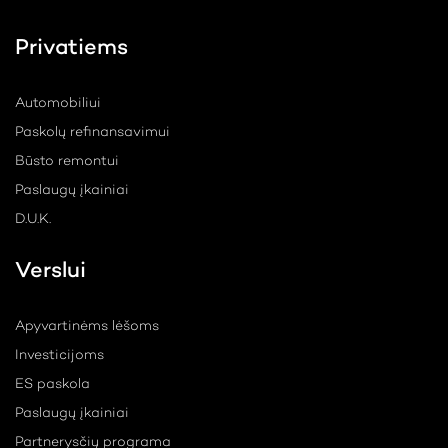
Privatiems
Automobiliui
Paskolų refinansavimui
Būsto remontui
Paslaugų įkainiai
D.U.K.
Verslui
Apyvartinėms lėšoms
Investicijoms
ES paskola
Paslaugų įkainiai
Partnerysčių programa