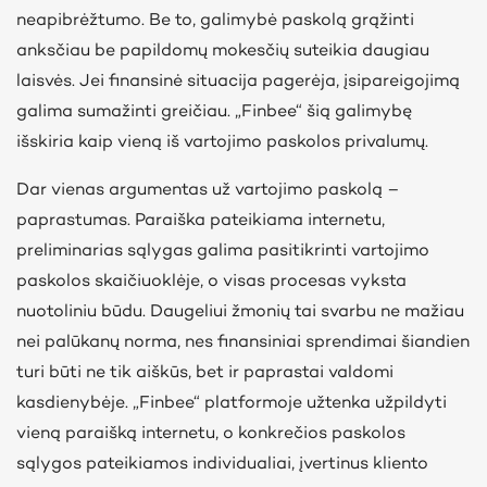
neapibrėžtumo. Be to, galimybė paskolą grąžinti
anksčiau be papildomų mokesčių suteikia daugiau
laisvės. Jei finansinė situacija pagerėja, įsipareigojimą
galima sumažinti greičiau. „Finbee“ šią galimybę
išskiria kaip vieną iš vartojimo paskolos privalumų.
Dar vienas argumentas už vartojimo paskolą –
paprastumas. Paraiška pateikiama internetu,
preliminarias sąlygas galima pasitikrinti vartojimo
paskolos skaičiuoklėje, o visas procesas vyksta
nuotoliniu būdu. Daugeliui žmonių tai svarbu ne mažiau
nei palūkanų norma, nes finansiniai sprendimai šiandien
turi būti ne tik aiškūs, bet ir paprastai valdomi
kasdienybėje. „Finbee“ platformoje užtenka užpildyti
vieną paraišką internetu, o konkrečios paskolos
sąlygos pateikiamos individualiai, įvertinus kliento