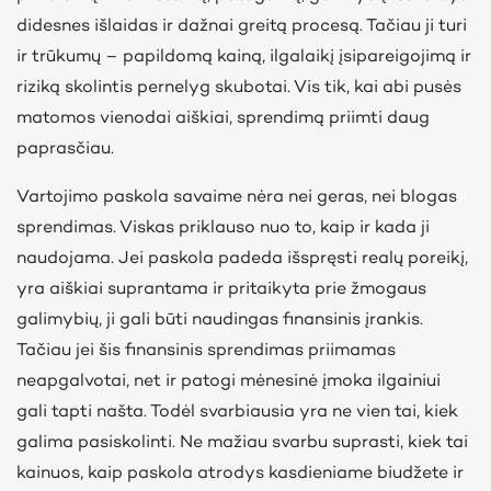
didesnes išlaidas ir dažnai greitą procesą. Tačiau ji turi
ir trūkumų – papildomą kainą, ilgalaikį įsipareigojimą ir
riziką skolintis pernelyg skubotai. Vis tik, kai abi pusės
matomos vienodai aiškiai, sprendimą priimti daug
paprasčiau.
Vartojimo paskola savaime nėra nei geras, nei blogas
sprendimas. Viskas priklauso nuo to, kaip ir kada ji
naudojama. Jei paskola padeda išspręsti realų poreikį,
yra aiškiai suprantama ir pritaikyta prie žmogaus
galimybių, ji gali būti naudingas finansinis įrankis.
Tačiau jei šis finansinis sprendimas priimamas
neapgalvotai, net ir patogi mėnesinė įmoka ilgainiui
gali tapti našta. Todėl svarbiausia yra ne vien tai, kiek
galima pasiskolinti. Ne mažiau svarbu suprasti, kiek tai
kainuos, kaip paskola atrodys kasdieniame biudžete ir