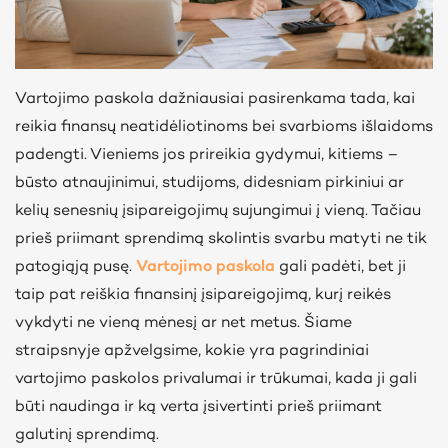
Vartojimo paskola dažniausiai pasirenkama tada, kai
reikia finansų neatidėliotinoms bei svarbioms išlaidoms
padengti. Vieniems jos prireikia gydymui, kitiems –
būsto atnaujinimui, studijoms, didesniam pirkiniui ar
kelių senesnių įsipareigojimų sujungimui į vieną. Tačiau
prieš priimant sprendimą skolintis svarbu matyti ne tik
patogiąją pusę.
Vartojimo paskola
gali padėti, bet ji
taip pat reiškia finansinį įsipareigojimą, kurį reikės
vykdyti ne vieną mėnesį ar net metus. Šiame
straipsnyje apžvelgsime, kokie yra pagrindiniai
vartojimo paskolos privalumai ir trūkumai, kada ji gali
būti naudinga ir ką verta įsivertinti prieš priimant
galutinį sprendimą.