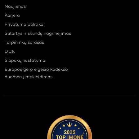
Naujienos
Karjera
Privatumo politika
Sutartys ir skundų nagrinėjimas
Tarpininkų sąrašas
D.U.K
Slapukų nustatymai
Europos gero elgesio kodekso
duomenų atskleidimas