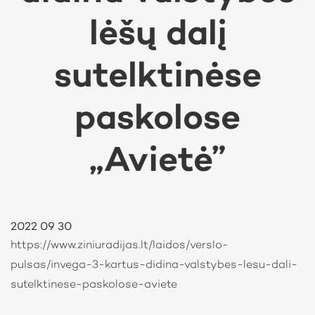
lėšų dalį
sutelktinėse
paskolose
„Avietė”
2022 09 30
https://www.ziniuradijas.lt/laidos/verslo-
pulsas/invega-3-kartus-didina-valstybes-lesu-dali-
sutelktinese-paskolose-aviete