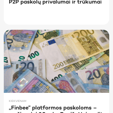
P2P paskolų privalumai ir trūkumai
KIEKVIENAM
„Finbee“ platformos paskoloms –