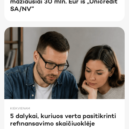
mažiausiai 30 mln. Eur iš „Unicredit
SA/NV“
KIEKVIENAM
5 dalykai, kuriuos verta pasitikrinti
refinansavimo skaičiuoklėje