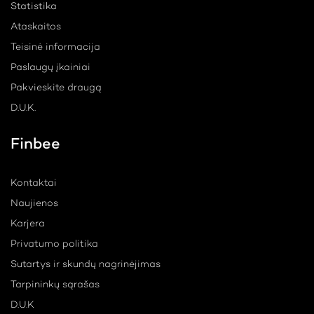
Statistika
Ataskaitos
Teisinė informacija
Paslaugų įkainiai
Pakvieskite draugą
D.U.K.
Finbee
Kontaktai
Naujienos
Karjera
Privatumo politika
Sutartys ir skundų nagrinėjimas
Tarpininkų sąrašas
D.U.K