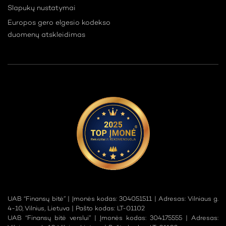
Slapukų nustatymai
Europos gero elgesio kodekso
duomenų atskleidimas
UAB “Finansų bitė” | Įmonės kodas: 304051511 | Adresas: Vilniaus g.
4-10, Vilnius, Lietuva | Pašto kodas: LT-01102
UAB “Finansų bitė verslui” | Įmonės kodas: 304175555 | Adresas: