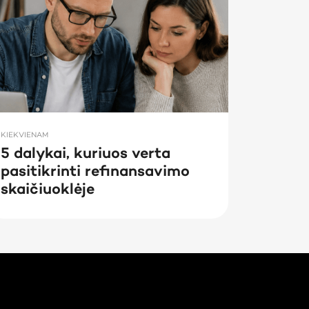
KIEKVIENAM
5 dalykai, kuriuos verta
pasitikrinti refinansavimo
skaičiuoklėje