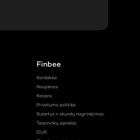
Finbee
Kontaktai
Naujienos
Karjera
Privatumo politika
Sutartys ir skundų nagrinėjimas
Tarpininkų sąrašas
D.U.K