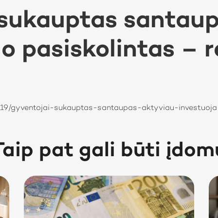
 sukauptas santaup
 o pasiskolintas – 
94319/gyventojai-sukauptas-santaupas-aktyviau-investuoja
Taip pat gali būti įdom