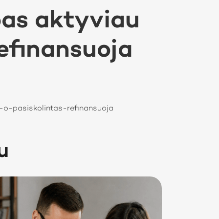
as aktyviau
refinansuoja
-o-pasiskolintas-refinansuoja
u