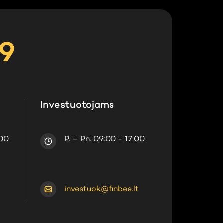
29
Investuotojams
:00
P. – Pn. 09:00 - 17:00
investuok@finbee.lt