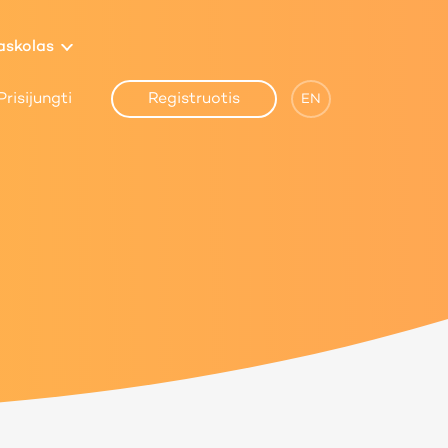
paskolas
Prisijungti
Registruotis
EN