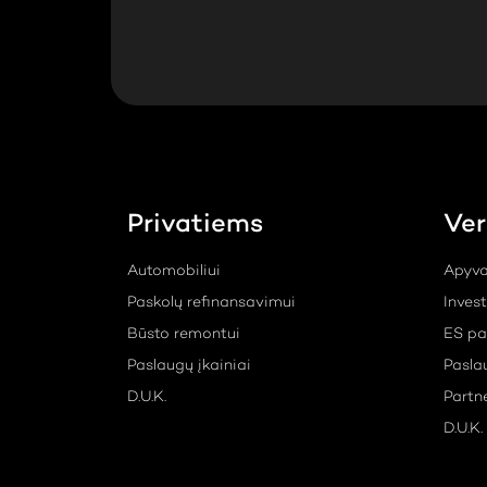
Privatiems
Ver
Automobiliui
Apyva
Paskolų refinansavimui
Inves
Būsto remontui
ES pa
Paslaugų įkainiai
Pasla
D.U.K.
Partn
D.U.K.