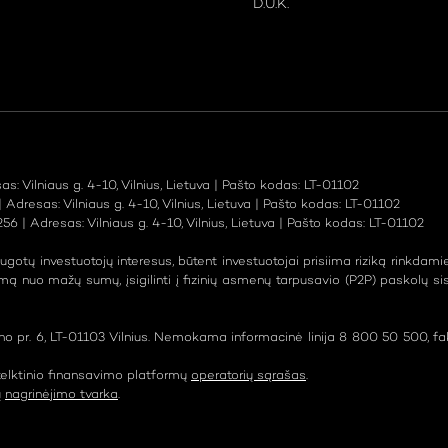
D.U.K.
: Vilniaus g. 4-10, Vilnius, Lietuva | Pašto kodas: LT-01102
Adresas: Vilniaus g. 4-10, Vilnius, Lietuva | Pašto kodas: LT-01102
6 | Adresas: Vilniaus g. 4-10, Vilnius, Lietuva | Pašto kodas: LT-01102
tų investuotojų interesus, būtent investuotojai prisiima riziką rinkdami
ą nuo mažų sumų, įsigilinti į fizinių asmenų tarpusavio (P2P) paskolų si
no pr. 6, LT-01103 Vilnius. Nemokama informacinė linija 8 800 50 500, fak
telktinio finansavimo platformų
operatorių sąrašas
.
ų
nagrinėjimo tvarka
.