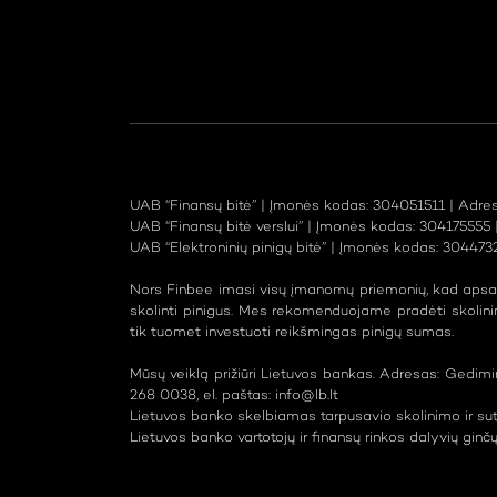
UAB “Finansų bitė” | Įmonės kodas: 304051511 | Adresas
UAB “Finansų bitė verslui” | Įmonės kodas: 304175555 | 
UAB “Elektroninių pinigų bitė” | Įmonės kodas: 30447325
Nors Finbee imasi visų įmanomų priemonių, kad apsaugo
skolinti pinigus. Mes rekomenduojame pradėti skolinim
tik tuomet investuoti reikšmingas pinigų sumas.
Mūsų veiklą prižiūri Lietuvos bankas. Adresas: Gedimi
268 0038, el. paštas:
info@lb.lt
Lietuvos banko skelbiamas tarpusavio skolinimo ir su
Lietuvos banko vartotojų ir finansų rinkos dalyvių ginč