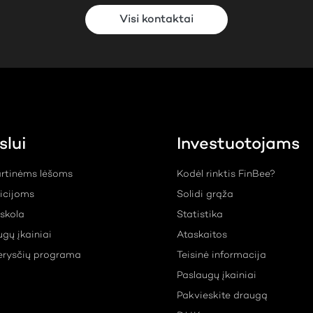
Visi kontaktai
slui
Investuotojams
rtinėms lėšoms
Kodėl rinktis FinBee?
ticijoms
Solidi grąža
skola
Statistika
ugų įkainiai
Ataskaitos
erysčių programa
Teisinė informacija
Paslaugų įkainiai
Pakvieskite draugą