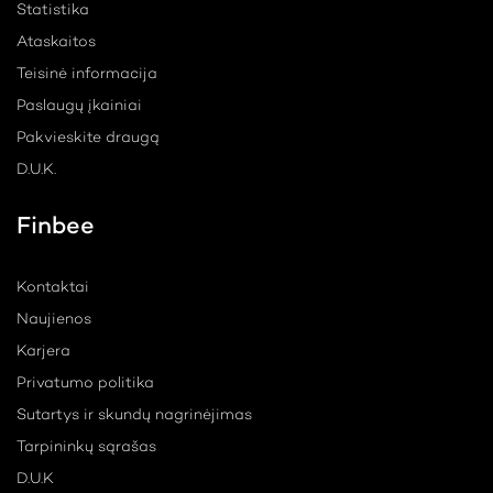
Statistika
Ataskaitos
Teisinė informacija
Paslaugų įkainiai
Pakvieskite draugą
D.U.K.
Finbee
Kontaktai
Naujienos
Karjera
Privatumo politika
Sutartys ir skundų nagrinėjimas
Tarpininkų sąrašas
D.U.K