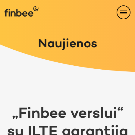
Naujienos
„Finbee verslui“
su ILTE garantija