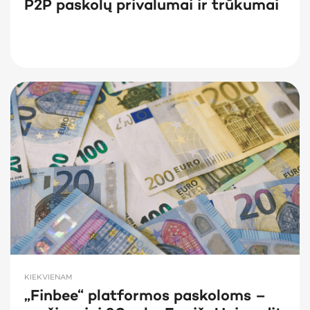
P2P paskolų privalumai ir trūkumai
KIEKVIENAM
„Finbee“ platformos paskoloms –