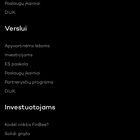
Paslaugų įkainiai
D.U.K.
Verslui
Apyvartinėms lėšoms
Investicijoms
ES paskola
Paslaugų įkainiai
Partnerysčių programa
D.U.K.
Investuotojams
Kodėl rinktis FinBee?
Solidi grąža