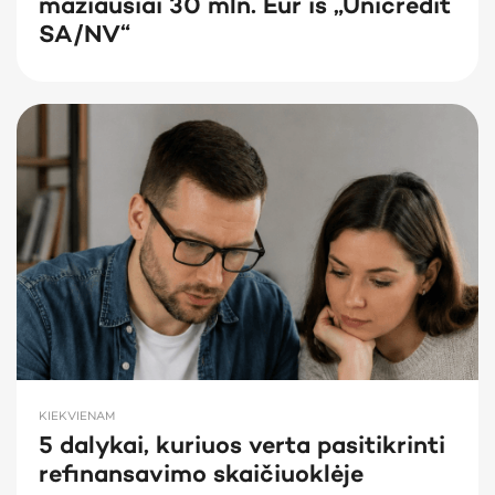
mažiausiai 30 mln. Eur iš „Unicredit
SA/NV“
KIEKVIENAM
5 dalykai, kuriuos verta pasitikrinti
refinansavimo skaičiuoklėje