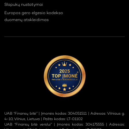
Slapukų nustatymai
Europos gero elgesio kodekso
duomenų atskleidimas
UAB “Finansų bitė” | Įmonės kodas: 304051511 | Adresas: Vilniaus g.
4-10, Vilnius, Lietuva | Pašto kodas: LT-01102
UAB “Finansų bitė verslui” | Įmonės kodas: 304175555 | Adresas: