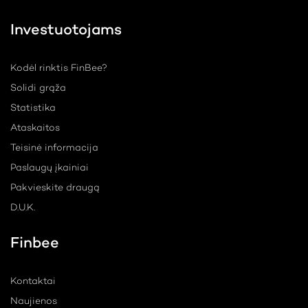
Investuotojams
Kodėl rinktis FinBee?
Solidi grąža
Statistika
Ataskaitos
Teisinė informacija
Paslaugų įkainiai
Pakvieskite draugą
D.U.K.
Finbee
Kontaktai
Naujienos