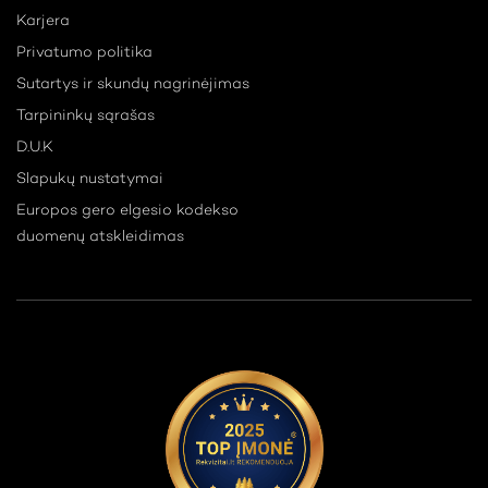
Karjera
Privatumo politika
Sutartys ir skundų nagrinėjimas
Tarpininkų sąrašas
D.U.K
Slapukų nustatymai
Europos gero elgesio kodekso
duomenų atskleidimas