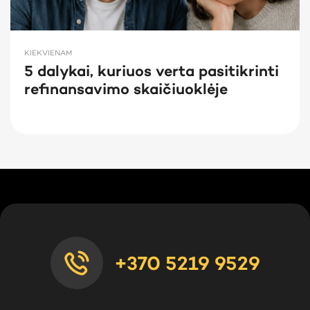
KIEKVIENAM
5 dalykai, kuriuos verta pasitikrinti
refinansavimo skaičiuoklėje
+370 5219 9529