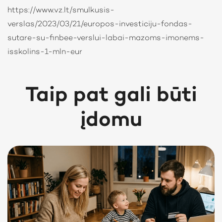
https://www.vz.lt/smulkusis-
verslas/2023/03/21/europos-investiciju-fondas-
sutare-su-finbee-verslui-labai-mazoms-imonems-
isskolins-1-mln-eur
Taip pat gali būti
įdomu