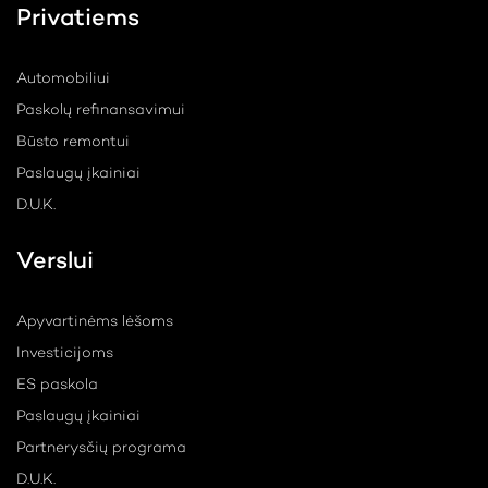
Privatiems
Automobiliui
Paskolų refinansavimui
Būsto remontui
Paslaugų įkainiai
D.U.K.
Verslui
Apyvartinėms lėšoms
Investicijoms
ES paskola
Paslaugų įkainiai
Partnerysčių programa
D.U.K.