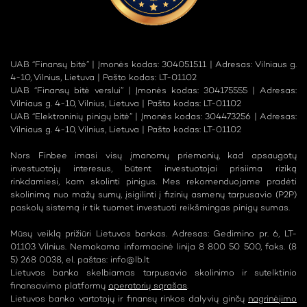
UAB “Finansų bitė” | Įmonės kodas: 304051511 | Adresas: Vilniaus g.
4-10, Vilnius, Lietuva | Pašto kodas: LT-01102
UAB “Finansų bitė verslui” | Įmonės kodas: 304175555 | Adresas:
Vilniaus g. 4-10, Vilnius, Lietuva | Pašto kodas: LT-01102
UAB “Elektroninių pinigų bitė” | Įmonės kodas: 304473256 | Adresas:
Vilniaus g. 4-10, Vilnius, Lietuva | Pašto kodas: LT-01102
Nors Finbee imasi visų įmanomų priemonių, kad apsaugotų
investuotojų interesus, būtent investuotojai prisiima riziką
rinkdamiesi, kam skolinti pinigus. Mes rekomenduojame pradėti
skolinimą nuo mažų sumų, įsigilinti į fizinių asmenų tarpusavio (P2P)
paskolų sistemą ir tik tuomet investuoti reikšmingas pinigų sumas.
Mūsų veiklą prižiūri Lietuvos bankas. Adresas: Gedimino pr. 6, LT-
01103 Vilnius. Nemokama informacinė linija 8 800 50 500, faks. (8
5) 268 0038, el. paštas:
info@lb.lt
Lietuvos banko skelbiamas tarpusavio skolinimo ir sutelktinio
finansavimo platformų
operatorių sąrašas
.
Lietuvos banko vartotojų ir finansų rinkos dalyvių ginčų
nagrinėjimo