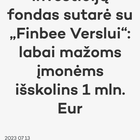
fondas sutarė su
„Finbee Verslui“:
labai mažoms
įmonėms
išskolins 1 mln.
Eur
2023 07 13