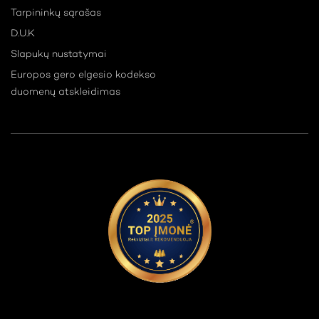
Tarpininkų sąrašas
D.U.K
Slapukų nustatymai
Europos gero elgesio kodekso
duomenų atskleidimas