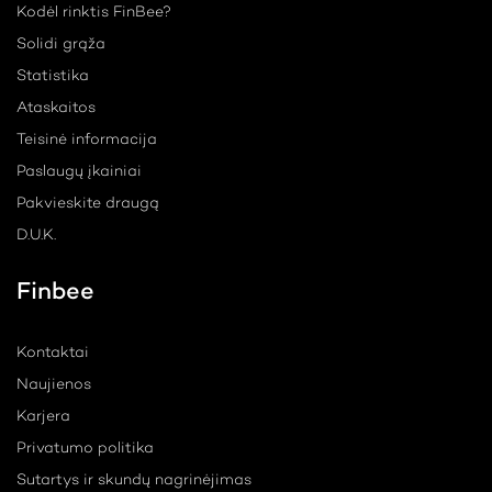
Kodėl rinktis FinBee?
Solidi grąža
Statistika
Ataskaitos
Teisinė informacija
Paslaugų įkainiai
Pakvieskite draugą
D.U.K.
Finbee
Kontaktai
Naujienos
Karjera
Privatumo politika
Sutartys ir skundų nagrinėjimas