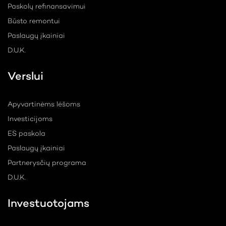
Paskolų refinansavimui
Būsto remontui
Paslaugų įkainiai
D.U.K.
Verslui
Apyvartinėms lėšoms
Investicijoms
ES paskola
Paslaugų įkainiai
Partnerysčių programa
D.U.K.
Investuotojams