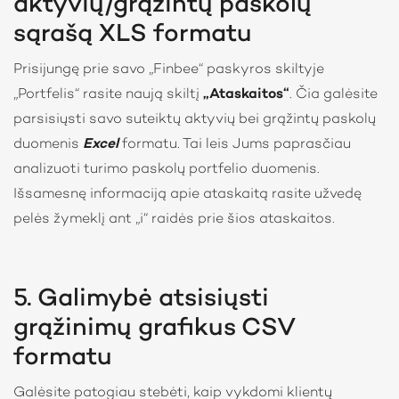
aktyvių/grąžintų paskolų
sąrašą XLS formatu
Prisijungę prie savo „Finbee“ paskyros skiltyje
„Portfelis“ rasite naują skiltį
„Ataskaitos“
. Čia galėsite
parsisiųsti savo suteiktų aktyvių bei grąžintų paskolų
duomenis
Excel
formatu. Tai leis Jums paprasčiau
analizuoti turimo paskolų portfelio duomenis.
Išsamesnę informaciją apie ataskaitą rasite užvedę
pelės žymeklį ant „i“ raidės prie šios ataskaitos.
5. Galimybė atsisiųsti
grąžinimų grafikus CSV
formatu
Galėsite patogiau stebėti, kaip vykdomi klientų