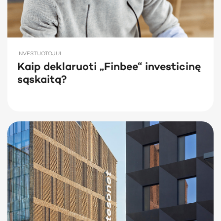
INVESTUOTOJUI
Kaip deklaruoti „Finbee“ investicinę
sąskaitą?