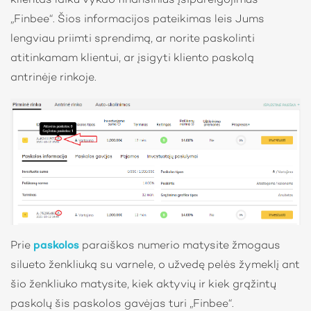
klientas laiku vykdo finansinius įsipareigojimus
„Finbee“. Šios informacijos pateikimas leis Jums
lengviau priimti sprendimą, ar norite paskolinti
atitinkamam klientui, ar įsigyti kliento paskolą
antrinėje rinkoje.
Prie
paskolos
paraiškos numerio matysite žmogaus
silueto ženkliuką su varnele, o užvedę pelės žymeklį ant
šio ženkliuko matysite, kiek aktyvių ir kiek grąžintų
paskolų šis paskolos gavėjas turi „Finbee“.