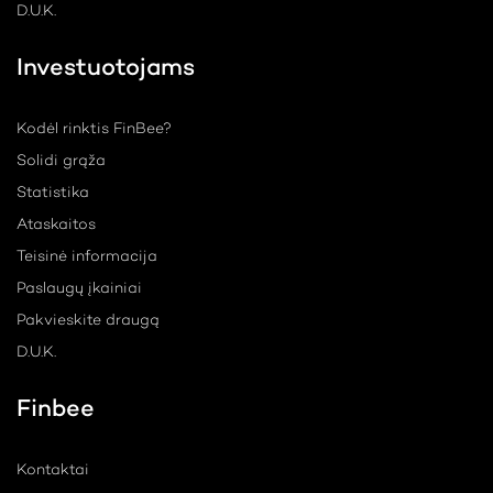
D.U.K.
Investuotojams
Kodėl rinktis FinBee?
Solidi grąža
Statistika
Ataskaitos
Teisinė informacija
Paslaugų įkainiai
Pakvieskite draugą
D.U.K.
Finbee
Kontaktai