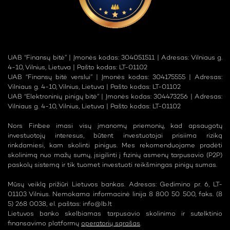
UAB “Finansų bitė” | Įmonės kodas: 304051511 | Adresas: Vilniaus g.
4-10, Vilnius, Lietuva | Pašto kodas: LT-01102
UAB “Finansų bitė verslui” | Įmonės kodas: 304175555 | Adresas:
Vilniaus g. 4-10, Vilnius, Lietuva | Pašto kodas: LT-01102
UAB “Elektroninių pinigų bitė” | Įmonės kodas: 304473256 | Adresas:
Vilniaus g. 4-10, Vilnius, Lietuva | Pašto kodas: LT-01102
Nors Finbee imasi visų įmanomų priemonių, kad apsaugotų
investuotojų interesus, būtent investuotojai prisiima riziką
rinkdamiesi, kam skolinti pinigus. Mes rekomenduojame pradėti
skolinimą nuo mažų sumų, įsigilinti į fizinių asmenų tarpusavio (P2P)
paskolų sistemą ir tik tuomet investuoti reikšmingas pinigų sumas.
Mūsų veiklą prižiūri Lietuvos bankas. Adresas: Gedimino pr. 6, LT-
01103 Vilnius. Nemokama informacinė linija 8 800 50 500, faks. (8
5) 268 0038, el. paštas:
info@lb.lt
Lietuvos banko skelbiamas tarpusavio skolinimo ir sutelktinio
finansavimo platformų
operatorių sąrašas
.