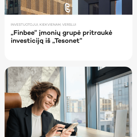
INVESTUOTOJUI, KIEKVIENAM, VERSLUI
„Finbee“ įmonių grupė pritraukė
investiciją iš „Tesonet“