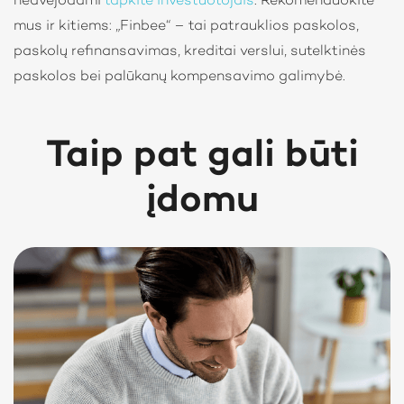
nedvejodami
tapkite investuotojais
. Rekomenduokite
mus ir kitiems: „Finbee“ – tai patrauklios paskolos,
paskolų refinansavimas, kreditai verslui, sutelktinės
paskolos bei palūkanų kompensavimo galimybė.
Taip pat gali būti
įdomu