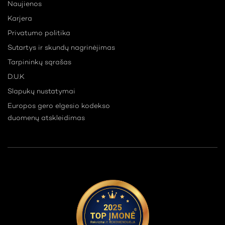
Naujienos
Karjera
Privatumo politika
Sutartys ir skundų nagrinėjimas
Tarpininkų sąrašas
D.U.K
Slapukų nustatymai
Europos gero elgesio kodekso
duomenų atskleidimas