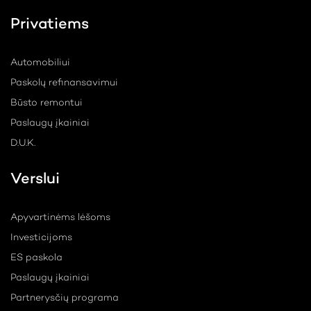
Privatiems
Automobiliui
Paskolų refinansavimui
Būsto remontui
Paslaugų įkainiai
D.U.K.
Verslui
Apyvartinėms lėšoms
Investicijoms
ES paskola
Paslaugų įkainiai
Partnerysčių programa