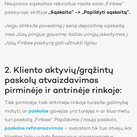
Naujosios sąskaitos rekvizitus rasite savo „Finbee“
paskyroje: skiltyje
„Sąskaita“ -> „Papildyti sąskaitą“.
Jeigu atliksite pavedimą į seną depozitinę sąskaitą,
mes Jūsų pinigus gausime, tačiau pinigų įskaitymas į
Jūsų Finbee paskyrą gali užtrukti ilgiau.
2. Kliento aktyvių/grąžintų
paskolų atvaizdavimas
pirminėje ir antrinėje rinkoje:
Tiek pirminėje, tiek antrinėje rinkoje turėsite galimybę
matyti, ar
paskolos
gavėjas yra turėjęs ir ar šiuo metu
turi paskolą „Finbee“. Papildoma / nauja paskola,
paskolos refinansavimas
– svarstom tik tuo atveju, kai