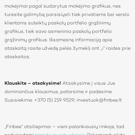
mokėjimai pagal sudarytus mokėjimo grafikus, nes
turėsite galimybę parsisiųsti tiek privatiems bei verslo
klientams suteiktų paskolų portfelio grąžinimų
grafikus, tiek savo asmeninio paskolų portfelio
grąžinimų grafikus. Išsamesnę informaciją apie
ataskaitą rasite užvedę pelės žymeklį ant „i“ raidės prie
ataskaitos.
Klauskite – atsakysime!
Atsakysime į visus Jus
dominančius klausimus, patarsime ir padėsime.
Susisiekime: +370 (5) 219 9529;
investuok@finbee.lt
„Finbee“ atsiliepimai – vieni palankiausių rinkoje, tad