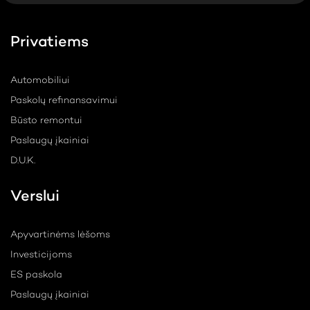
Privatiems
Automobiliui
Paskolų refinansavimui
Būsto remontui
Paslaugų įkainiai
D.U.K.
Verslui
Apyvartinėms lėšoms
Investicijoms
ES paskola
Paslaugų įkainiai