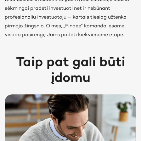
sėkmingai pradėti investuoti net ir nebūnant
profesionaliu investuotoju – kartais tiesiog užtenka
pirmojo žingsnio. O mes, „Finbee“ komanda, esame
visada pasirengę Jums padėti kiekviename etape.
Taip pat gali būti
įdomu