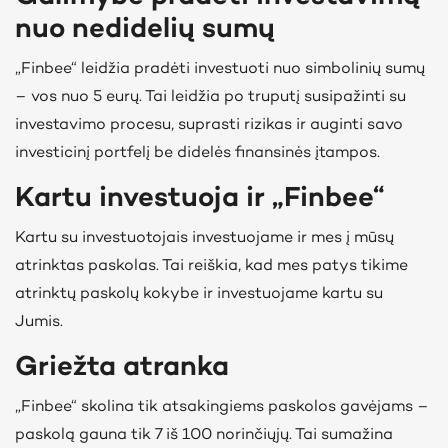
nuo nedidelių sumų
„Finbee“ leidžia pradėti investuoti nuo simbolinių sumų
– vos nuo 5 eurų. Tai leidžia po truputį susipažinti su
investavimo procesu, suprasti rizikas ir auginti savo
investicinį portfelį be didelės finansinės įtampos.
Kartu investuoja ir „Finbee“
Kartu su investuotojais investuojame ir mes į mūsų
atrinktas paskolas. Tai reiškia, kad mes patys tikime
atrinktų paskolų kokybe ir investuojame kartu su
Jumis.
Griežta atranka
„Finbee“ skolina tik atsakingiems paskolos gavėjams –
paskolą gauna tik 7 iš 100 norinčiųjų. Tai sumažina