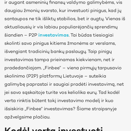
ir augant asmeninių finansų valdymo galimybėms, vis
daugiau žmonių svarsto, kur investuoti pinigus, kad jų
santaupos ne tik išliktų stabilios, bet ir augtų. Vienas iš
aktualiausių ir vis labiau populiarėjančių sprendimų
šiandien – P2P
investavimas
. Tai būdas tiesiogiai
skolinti savo pinigus kitiems žmonėms ar verslams,
išvengiant tradicinių bankų paslaugų. Taip pinigų
investavimas tampa prieinamas kiekvienam, net ir
pradedančiajam. „Finbee“ – viena pirmųjų tarpusavio
skolinimo (P2P) platformų Lietuvoje – suteikia
galimybę paprastai ir saugiai pradėti investavimą, net
jei savo sąskaitoje turite vos keliolika eurų. Tad kodėl
verta rinktis būtent tokį investavimo modelį ir kuo
išsiskiria „Finbee“ investavimas? Šiame straipsnyje
apžvelgsime plačiau.