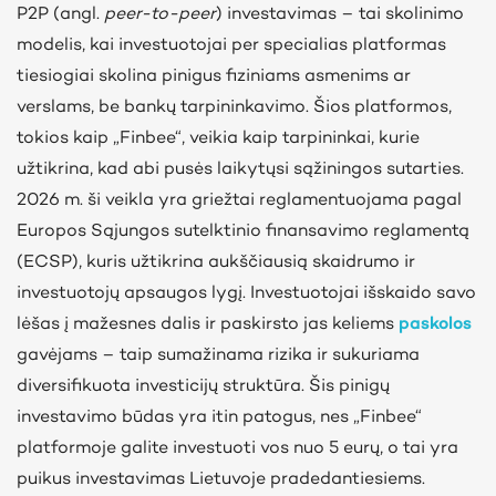
P2P (angl.
peer-to-peer
) investavimas – tai skolinimo
modelis, kai investuotojai per specialias platformas
tiesiogiai skolina pinigus fiziniams asmenims ar
verslams, be bankų tarpininkavimo.
Šios platformos,
tokios kaip „Finbee“, veikia kaip tarpininkai, kurie
užtikrina, kad abi pusės laikytųsi sąžiningos sutarties.
2026 m. ši veikla yra griežtai reglamentuojama pagal
Europos Sąjungos sutelktinio finansavimo reglamentą
(ECSP), kuris užtikrina aukščiausią skaidrumo ir
investuotojų apsaugos lygį. Investuotojai išskaido savo
lėšas į mažesnes dalis ir paskirsto jas keliems
paskolos
gavėjams
– taip
sumažinama rizika ir sukuriama
diversifikuota investicijų struktūra.
Šis pinigų
investavimo būdas yra itin patogus, nes „Finbee“
platformoje galite investuoti vos nuo 5 eurų,
o tai
yra
puikus investavimas Lietuvoje pradedantiesiems.