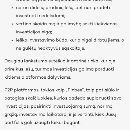
neturi didelių pradinių lėšų, bet nori pradėti
investuoti nedelsdami;
vertina skaidrumą ir galimybę sekti kiekvienos
investicijos eigą;
ieško investavimo būdo, kur pinigai dirbtų jiems, o
ne gulėtų neaktyvūs sąskaitoje.
Daugiau lankstumo suteikia ir antrinė rinka, kurioje
prireikus lėšų, turimas investicijas galima parduoti
kitiems platformos dalyviams.
P2P platformos, tokios kaip „Finbee“, taip pat siūlo i
r
patogias skaičiuokles,
kurios padeda suplanuoti savo
investicijas: pasirinkti investuojamą sumą, norimą
grąžą, investavimo laikotarpį ir įsivertinti, kiek Jūsų
portfelis gali užaugti laikui bėgant.