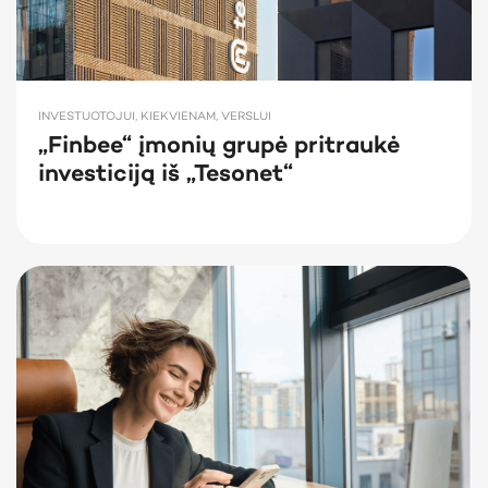
INVESTUOTOJUI, KIEKVIENAM, VERSLUI
„Finbee“ įmonių grupė pritraukė
investiciją iš „Tesonet“