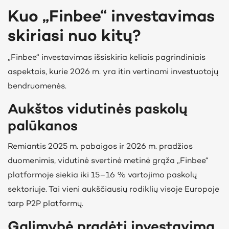
Kuo „Finbee“ investavimas
skiriasi nuo kitų?
„Finbee“ investavimas išsiskiria keliais pagrindiniais
aspektais
, kurie 2026 m. yra itin vertinami investuotojų
bendruomenės.
Aukštos vidutinės paskolų
palūkanos
Remiantis 2025 m. pabaigos ir 2026 m. pradžios
duomenimis, vidutinė svertinė metinė grąža „Finbee“
platformoje siekia iki 15–16 % vartojimo paskolų
sektoriuje.
Tai vieni aukščiausių rodiklių visoje Europoje
tarp P2P platformų.
Galimybė pradėti investavimą