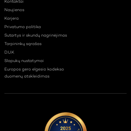
Kontaktai
Naujienos
Karjera
Privatumo politika
Sutartys ir skundų nagrinėjimas
Tarpininkų sąrašas
D.U.K
Slapukų nustatymai
Europos gero elgesio kodekso
duomenų atskleidimas