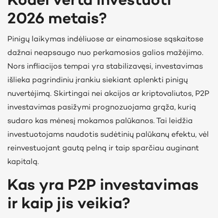
Kodėl verta investuoti
2026 metais?
Pinigų laikymas
indėliuose ar einamosiose sąskaitose
dažnai neapsaugo nuo perkamosios galios mažėjimo.
Nors infliacijos tempai yra stabilizavęsi, investavimas
išlieka pagrindiniu įrankiu siekiant aplenkti pinigų
nuvertėjimą. Skirtingai nei akcijos ar kriptovaliutos, P2P
investavimas pasižymi prognozuojama grąža, kurią
sudaro kas mėnesį mokamos palūkanos. Tai leidžia
investuotojams naudotis sudėtinių palūkanų efektu, vėl
reinvestuojant gautą pelną ir taip sparčiau auginant
kapitalą.
Kas yra P2P investavimas
ir kaip jis veikia?