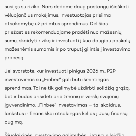
susijęs su rizika. Nors dedame daug pastangų išieškoti
vėluojančius mokėjimus, investuotojas prisiima
atsakomybę už priimtus sprendimus. Dėl šios
priežasties rekomenduojame pradėti nuo mažesnių
sumų,
skaidyti riziką ir investuoti į kuo daugiau paskolų
mažesnėmis sumomis ir po truputį gilintis į investavimo
procesą.
Jei svarstote, kur investuoti pinigus 2026 m., P2P
investavimas su „Finbee“ gali būti išmintingas
sprendimas. Tai ne tik galimybė uždirbti solidžią grąžą,
bet ir būdas prisidėti prie žmonių ir verslų svajonių
įgyvendinimo. „Finbee“ investavimas – tai skaidrus,
lankstus ir finansiškai atsakingas kelias į Jūsų finansų
augimą.
Šiuolaikinės investavimo galimybės Lietuvoje leidžia