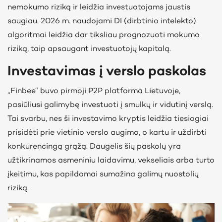
nemokumo riziką ir leidžia investuotojams jaustis
saugiau.
2026 m. naudojami DI (dirbtinio intelekto)
algoritmai leidžia dar tiksliau prognozuoti mokumo
riziką, taip apsaugant investuotojų kapitalą.
Investavimas į verslo paskolas
„Finbee“ buvo pirmoji P2P platforma Lietuvoje,
pasiūliusi galimybę investuoti į smulkų ir vidutinį verslą.
Tai svarbu, nes ši investavimo kryptis leidžia tiesiogiai
prisidėti prie vietinio verslo augimo, o kartu ir uždirbti
konkurencingą grąžą.
Daugelis šių paskolų yra
užtikrinamos asmeniniu laidavimu, vekseliais arba turto
įkeitimu, kas papildomai sumažina galimų nuostolių
riziką.