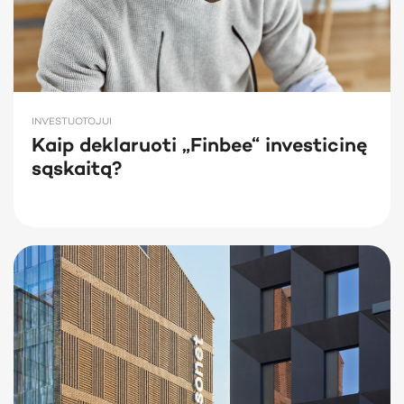
INVESTUOTOJUI
Kaip deklaruoti „Finbee“ investicinę
sąskaitą?