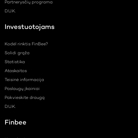
Partnerysčių programa
D.U.K.
Investuotojams
Kodėl rinktis FinBee?
Solidi grąža
Statistika
Ataskaitos
Teisinė informacija
Paslaugų įkainiai
Pakvieskite draugą
D.U.K.
Finbee