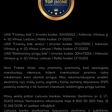
UAB “Finansų bitė” | Įmonės kodas: 304051511 | Adresas: Vilniaus g.
4-10, Vilnius, Lietuva | Pašto kodas: LT-01102
UAB “Finansų bitė verslui” | Įmonės kodas: 304175555 | Adresas:
Vilniaus g. 4-10, Vilnius, Lietuva | Pašto kodas: LT-01102
UAB “Elektroninių pinigų bitė” | Įmonės kodas: 304473256 | Adresas:
Vilniaus g. 4-10, Vilnius, Lietuva | Pašto kodas: LT-01102
Nors Finbee imasi visų įmanomų priemonių, kad apsaugotų
investuotojų interesus, būtent investuotojai prisiima riziką
rinkdamiesi, kam skolinti pinigus. Mes rekomenduojame pradėti
skolinimą nuo mažų sumų, įsigilinti į fizinių asmenų tarpusavio (P2P)
paskolų sistemą ir tik tuomet investuoti reikšmingas pinigų sumas.
Mūsų veiklą prižiūri Lietuvos bankas. Adresas: Gedimino pr. 6, LT-
01103 Vilnius. Nemokama informacinė linija 8 800 50 500, faks. (8
5) 268 0038, el. paštas:
info@lb.lt
Lietuvos banko skelbiamas tarpusavio skolinimo ir sutelktinio