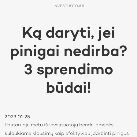
INVESTUOTOJUI
Ką daryti, jei
pinigai nedirba?
3 sprendimo
būdai!
2023 01 25
Pastaruoju metu iš investuotojų bendruomenės
sulaukiame klausimų kaip efektyviau įdarbinti pinigus