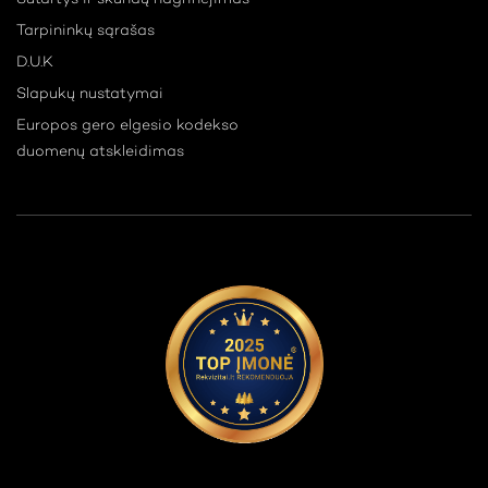
Tarpininkų sąrašas
D.U.K
Slapukų nustatymai
Europos gero elgesio kodekso
duomenų atskleidimas