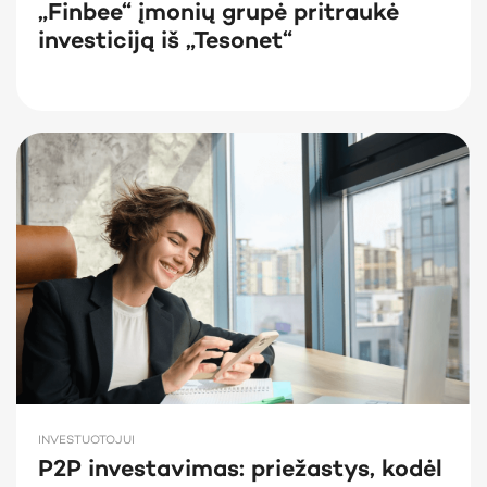
„Finbee“ įmonių grupė pritraukė
investiciją iš „Tesonet“
INVESTUOTOJUI
P2P investavimas: priežastys, kodėl