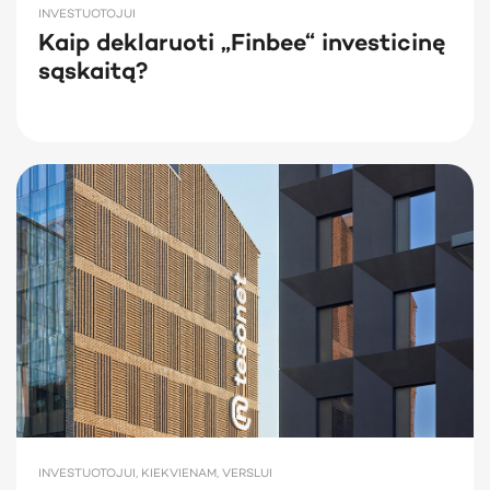
INVESTUOTOJUI
Kaip deklaruoti „Finbee“ investicinę
sąskaitą?
INVESTUOTOJUI, KIEKVIENAM, VERSLUI