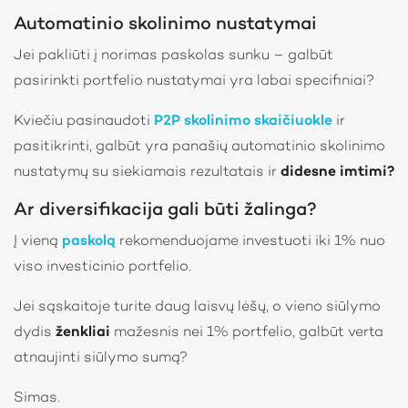
Automatinio skolinimo nustatymai
Jei pakliūti į norimas paskolas sunku – galbūt
pasirinkti portfelio nustatymai yra labai specifiniai?
Kviečiu pasinaudoti
P2P skolinimo skaičiuokle
ir
pasitikrinti, galbūt yra panašių automatinio skolinimo
nustatymų su siekiamais rezultatais ir
didesne imtimi
?
Ar diversifikacija gali būti žalinga?
Į vieną
paskolą
rekomenduojame investuoti iki 1% nuo
viso investicinio portfelio.
Jei sąskaitoje turite daug laisvų lėšų, o vieno siūlymo
dydis
ženkliai
mažesnis nei 1% portfelio, galbūt verta
atnaujinti siūlymo sumą?
Simas.