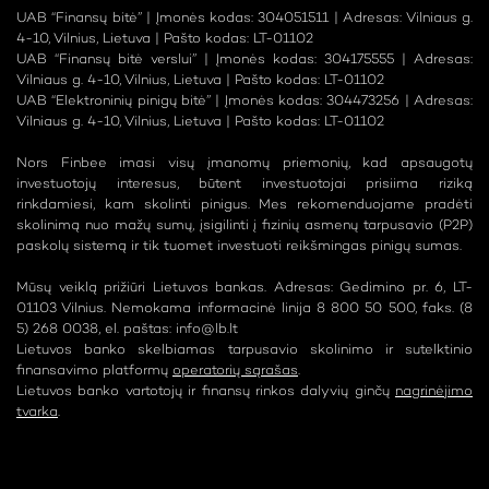
UAB “Finansų bitė” | Įmonės kodas: 304051511 | Adresas: Vilniaus g.
4-10, Vilnius, Lietuva | Pašto kodas: LT-01102
UAB “Finansų bitė verslui” | Įmonės kodas: 304175555 | Adresas:
Vilniaus g. 4-10, Vilnius, Lietuva | Pašto kodas: LT-01102
UAB “Elektroninių pinigų bitė” | Įmonės kodas: 304473256 | Adresas:
Vilniaus g. 4-10, Vilnius, Lietuva | Pašto kodas: LT-01102
Nors Finbee imasi visų įmanomų priemonių, kad apsaugotų
investuotojų interesus, būtent investuotojai prisiima riziką
rinkdamiesi, kam skolinti pinigus. Mes rekomenduojame pradėti
skolinimą nuo mažų sumų, įsigilinti į fizinių asmenų tarpusavio (P2P)
paskolų sistemą ir tik tuomet investuoti reikšmingas pinigų sumas.
Mūsų veiklą prižiūri Lietuvos bankas. Adresas: Gedimino pr. 6, LT-
01103 Vilnius. Nemokama informacinė linija 8 800 50 500, faks. (8
5) 268 0038, el. paštas:
info@lb.lt
Lietuvos banko skelbiamas tarpusavio skolinimo ir sutelktinio
finansavimo platformų
operatorių sąrašas
.
Lietuvos banko vartotojų ir finansų rinkos dalyvių ginčų
nagrinėjimo
tvarka
.