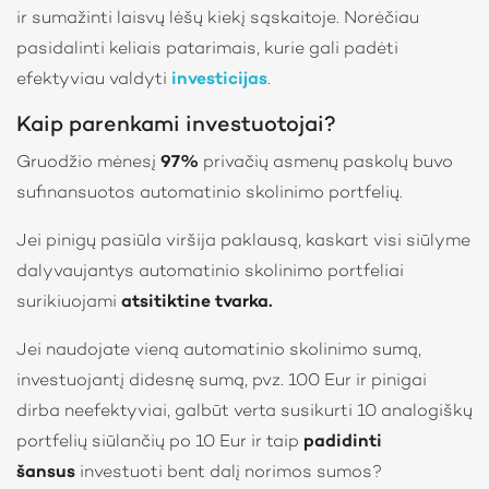
ir sumažinti laisvų lėšų kiekį sąskaitoje. Norėčiau
pasidalinti keliais patarimais, kurie gali padėti
efektyviau valdyti
investicijas
.
Kaip parenkami investuotojai?
Gruodžio mėnesį
97%
privačių asmenų paskolų buvo
sufinansuotos automatinio skolinimo portfelių.
Jei pinigų pasiūla viršija paklausą, kaskart visi siūlyme
dalyvaujantys automatinio skolinimo portfeliai
surikiuojami
atsitiktine tvarka.
Jei naudojate vieną automatinio skolinimo sumą,
investuojantį didesnę sumą, pvz. 100 Eur ir pinigai
dirba neefektyviai, galbūt verta susikurti 10 analogiškų
portfelių siūlančių po 10 Eur ir taip
padidinti
šansus
investuoti bent dalį norimos sumos?