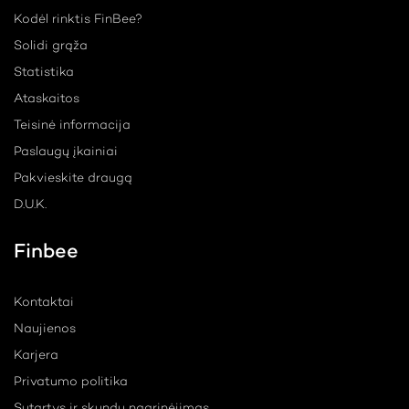
Kodėl rinktis FinBee?
Solidi grąža
Statistika
Ataskaitos
Teisinė informacija
Paslaugų įkainiai
Pakvieskite draugą
D.U.K.
Finbee
Kontaktai
Naujienos
Karjera
Privatumo politika
Sutartys ir skundų nagrinėjimas