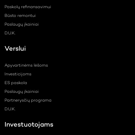
Paskolų refinansavimui
Būsto remontui
Paslaugų įkainiai
D.U.K.
Verslui
Apyvartinėms lėšoms
Investicijoms
ES paskola
Paslaugų įkainiai
Partnerysčių programa
D.U.K.
Investuotojams