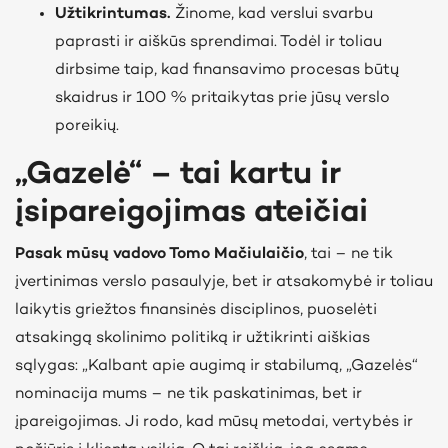
Užtikrintumas.
Žinome, kad verslui svarbu
paprasti ir aiškūs sprendimai. Todėl ir toliau
dirbsime taip, kad finansavimo procesas būtų
skaidrus ir 100 % pritaikytas prie jūsų verslo
poreikių.
„Gazelė“ – tai kartu ir
įsipareigojimas ateičiai
Pasak mūsų vadovo Tomo Mačiulaičio
, tai – ne tik
įvertinimas verslo pasaulyje, bet ir atsakomybė ir toliau
laikytis griežtos finansinės disciplinos, puoselėti
atsakingą skolinimo politiką ir užtikrinti aiškias
sąlygas: „Kalbant apie augimą ir stabilumą, „Gazelės“
nominacija mums – ne tik paskatinimas, bet ir
įpareigojimas. Ji rodo, kad mūsų metodai, vertybės ir