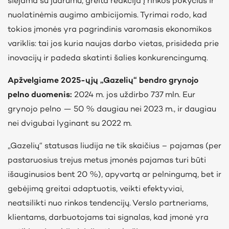
siejama su judrumu, greita reakcija į rinkos pokyčius ir
nuolatinėmis augimo ambicijomis. Tyrimai rodo, kad
tokios įmonės yra pagrindinis varomasis ekonomikos
variklis: tai jos kuria naujas darbo vietas, prisideda prie
inovacijų ir padeda skatinti šalies konkurencingumą.
Apžvelgiame 2025-ųjų „Gazelių“ bendro grynojo
pelno duomenis:
2024 m. jos uždirbo 737 mln. Eur
grynojo pelno — 50 % daugiau nei 2023 m., ir daugiau
nei dvigubai lyginant su 2022 m.
„Gazelių“ statusas liudija ne tik skaičius – pajamas (per
pastaruosius trejus metus įmonės pajamas turi būti
išauginusios bent 20 %), apyvartą ar pelningumą, bet ir
gebėjimą greitai adaptuotis, veikti efektyviai,
neatsilikti nuo rinkos tendencijų. Verslo partneriams,
klientams, darbuotojams tai signalas, kad įmonė yra