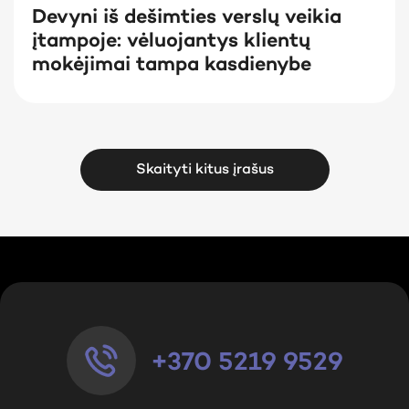
Devyni iš dešimties verslų veikia
įtampoje: vėluojantys klientų
mokėjimai tampa kasdienybe
Skaityti kitus įrašus
+370 5219 9529