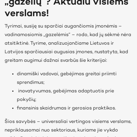
„gazelių“? Aktualu visiems
verslams!
Tyrimai, susiję su sparčiai augančiomis įmonėmis –
vadinamosiomis „gazelėmis“ – rodo, kad jų sėkmė nėra
atsitiktinė. Tyrime, analizuojančiame Lietuvos ir
Latvijos sparčiausiai augusias įmones, nustatyta, kad
greitam augimui dažnai svarbūs šie kriterijai:
dinamiški vadovai, gebėjimas greitai priimti
sprendimus;
inovatyvumas, gebėjimas adaptuotis prie
pokyčių;
finansinis skaidrumas ir gerosios praktikos.
Šios savybės – universaliai vertingos visiems verslams,
nepriklausomai nuo sektoriaus, kuriame jie vykdo