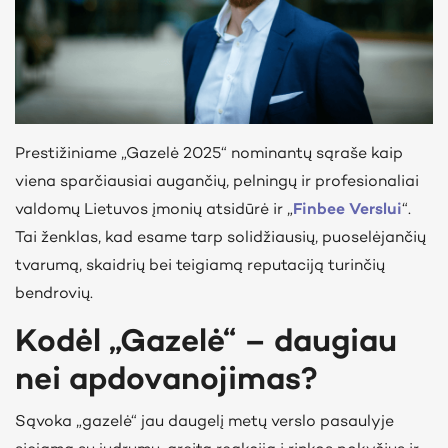
Prestižiniame „Gazelė 2025“ nominantų sąraše kaip
viena sparčiausiai augančių, pelningų ir profesionaliai
valdomų Lietuvos įmonių atsidūrė ir „
Finbee Verslui
“.
Tai ženklas, kad esame tarp solidžiausių, puoselėjančių
tvarumą, skaidrių bei teigiamą reputaciją turinčių
bendrovių.
Kodėl „Gazelė“ – daugiau
nei apdovanojimas?
Sąvoka „gazelė“ jau daugelį metų verslo pasaulyje