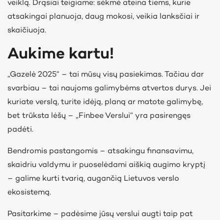
veiklą. Drąsiai teigiame: sėkmė ateina tiems, kurie
atsakingai planuoja, daug mokosi, veikia lanksčiai ir
skaičiuoja.
Aukime kartu!
„Gazelė 2025“ – tai mūsų visų pasiekimas. Tačiau dar
svarbiau – tai naujoms galimybėms atvertos durys. Jei
kuriate verslą, turite idėją, planą ar matote galimybę,
bet trūksta lėšų – „Finbee Verslui“ yra pasirengęs
padėti.
Bendromis pastangomis – atsakingu finansavimu,
skaidriu valdymu ir puoselėdami aiškią augimo kryptį
– galime kurti tvarią, augančią Lietuvos verslo
ekosistemą.
Pasitarkime – padėsime jūsų verslui augti taip pat