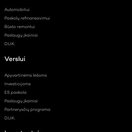
Automobiliui
Paskolų refinansavimui
Būsto remontui
Paslaugų įkainiai
D.U.K.
Verslui
Apyvartinėms lėšoms
Investicijoms
ES paskola
Paslaugų įkainiai
Partnerysčių programa
D.U.K.