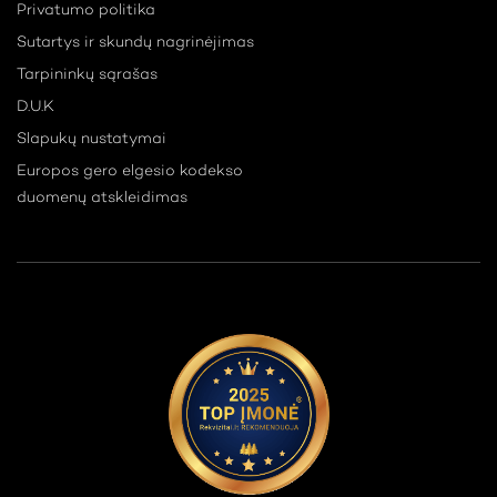
Privatumo politika
Sutartys ir skundų nagrinėjimas
Tarpininkų sąrašas
D.U.K
Slapukų nustatymai
Europos gero elgesio kodekso
duomenų atskleidimas