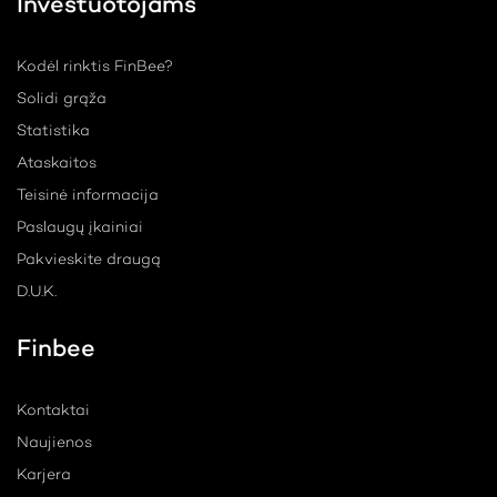
Investuotojams
Kodėl rinktis FinBee?
Solidi grąža
Statistika
Ataskaitos
Teisinė informacija
Paslaugų įkainiai
Pakvieskite draugą
D.U.K.
Finbee
Kontaktai
Naujienos
Karjera