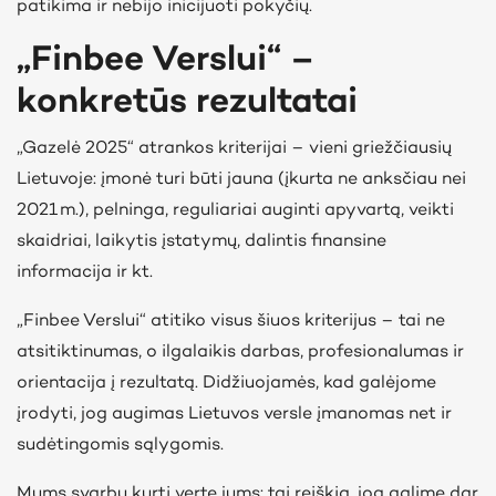
patikima ir nebijo inicijuoti pokyčių.
„Finbee Verslui“ –
konkretūs rezultatai
„Gazelė 2025“ atrankos kriterijai – vieni griežčiausių
Lietuvoje: įmonė turi būti jauna (įkurta ne anksčiau nei
2021 m.), pelninga, reguliariai auginti apyvartą, veikti
skaidriai, laikytis įstatymų, dalintis finansine
informacija ir kt.
„Finbee Verslui“ atitiko visus šiuos kriterijus – tai ne
atsitiktinumas, o ilgalaikis darbas, profesionalumas ir
orientacija į rezultatą. Didžiuojamės, kad galėjome
įrodyti, jog augimas Lietuvos versle įmanomas net ir
sudėtingomis sąlygomis.
Mums svarbu kurti vertę jums: tai reiškia, jog galime dar