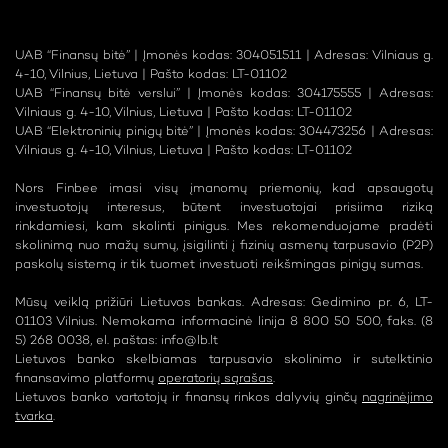
UAB “Finansų bitė” | Įmonės kodas: 304051511 | Adresas: Vilniaus g.
4-10, Vilnius, Lietuva | Pašto kodas: LT-01102
UAB “Finansų bitė verslui” | Įmonės kodas: 304175555 | Adresas:
Vilniaus g. 4-10, Vilnius, Lietuva | Pašto kodas: LT-01102
UAB “Elektroninių pinigų bitė” | Įmonės kodas: 304473256 | Adresas:
Vilniaus g. 4-10, Vilnius, Lietuva | Pašto kodas: LT-01102
Nors Finbee imasi visų įmanomų priemonių, kad apsaugotų
investuotojų interesus, būtent investuotojai prisiima riziką
rinkdamiesi, kam skolinti pinigus. Mes rekomenduojame pradėti
skolinimą nuo mažų sumų, įsigilinti į fizinių asmenų tarpusavio (P2P)
paskolų sistemą ir tik tuomet investuoti reikšmingas pinigų sumas.
Mūsų veiklą prižiūri Lietuvos bankas. Adresas: Gedimino pr. 6, LT-
01103 Vilnius. Nemokama informacinė linija 8 800 50 500, faks. (8
5) 268 0038, el. paštas:
info@lb.lt
Lietuvos banko skelbiamas tarpusavio skolinimo ir sutelktinio
finansavimo platformų
operatorių sąrašas
.
Lietuvos banko vartotojų ir finansų rinkos dalyvių ginčų
nagrinėjimo
tvarka
.