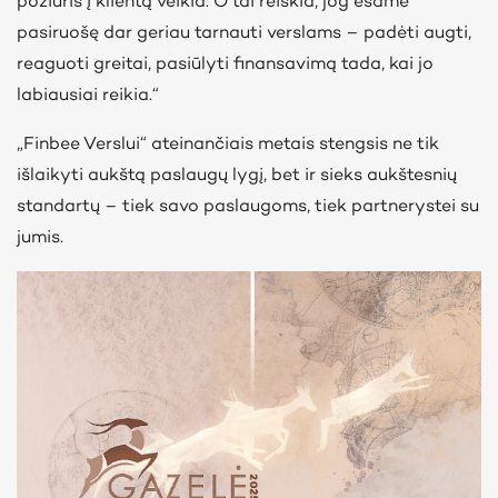
požiūris į klientą veikia. O tai reiškia, jog esame
pasiruošę dar geriau tarnauti verslams – padėti augti,
reaguoti greitai, pasiūlyti finansavimą tada, kai jo
labiausiai reikia.“
„Finbee Verslui“ ateinančiais metais stengsis ne tik
išlaikyti aukštą paslaugų lygį, bet ir sieks aukštesnių
standartų – tiek savo paslaugoms, tiek partnerystei su
jumis.