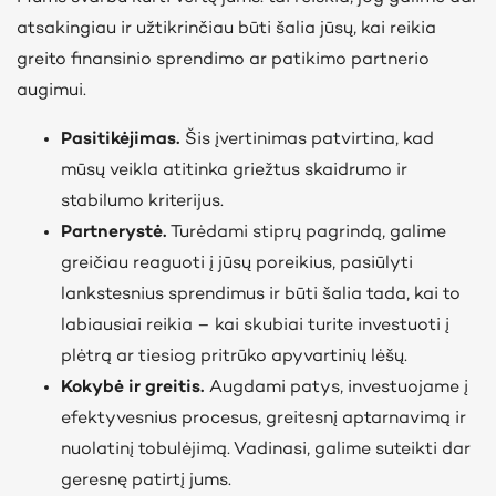
atsakingiau ir užtikrinčiau būti šalia jūsų, kai reikia
greito finansinio sprendimo ar patikimo partnerio
augimui.
Pasitikėjimas.
Šis įvertinimas patvirtina, kad
mūsų veikla atitinka griežtus skaidrumo ir
stabilumo kriterijus.
Partnerystė.
Turėdami stiprų pagrindą, galime
greičiau reaguoti į jūsų poreikius, pasiūlyti
lankstesnius sprendimus ir būti šalia tada, kai to
labiausiai reikia – kai skubiai turite investuoti į
plėtrą ar tiesiog pritrūko apyvartinių lėšų.
Kokybė ir greitis.
Augdami patys, investuojame į
efektyvesnius procesus, greitesnį aptarnavimą ir
nuolatinį tobulėjimą. Vadinasi, galime suteikti dar
geresnę patirtį jums.