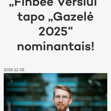
„Finbee Verslui“
tapo „Gazelė
2025“
nominantais!
2025 12 05