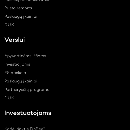
Paskolų refinansavimui
Būsto remontui
Paslaugų įkainiai
D.U.K.
Verslui
Apyvartinėms lėšoms
Investicijoms
ES paskola
Paslaugų įkainiai
Partnerysčių programa
D.U.K.
Investuotojams
Kodėl rinktis FinBee?