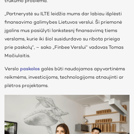
trūkumo problema.
„Partnerystė su ILTE leidžia mums dar labiau išplėsti
finansavimo galimybes Lietuvos verslui. Ši priemonė
įgalins mus pasiūlyti lankstesnį finansavimą tiems
verslams, kurie iki šiol susidurdavo su ribota prieiga
prie paskolų“, – sako „Finbee Verslui“ vadovas Tomas
Mačiulaitis.
Verslo
paskolos
galės būti naudojamos apyvartinėms
reikmėms, investicijoms, technologijoms atnaujinti ar
plėtros projektams.