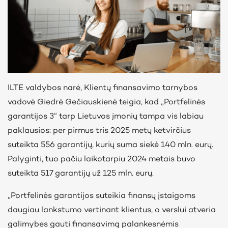
ILTE valdybos narė, Klientų finansavimo tarnybos
vadovė Giedrė Gečiauskienė teigia, kad „Portfelinės
garantijos 3“ tarp Lietuvos įmonių tampa vis labiau
paklausios: per pirmus tris 2025 metų ketvirčius
suteikta 556 garantijų, kurių suma siekė 140 mln. eurų.
Palyginti, tuo pačiu laikotarpiu 2024 metais buvo
suteikta 517 garantijų už 125 mln. eurų.
„Portfelinės garantijos suteikia finansų įstaigoms
daugiau lankstumo vertinant klientus, o verslui atveria
galimybes gauti finansavimą palankesnėmis