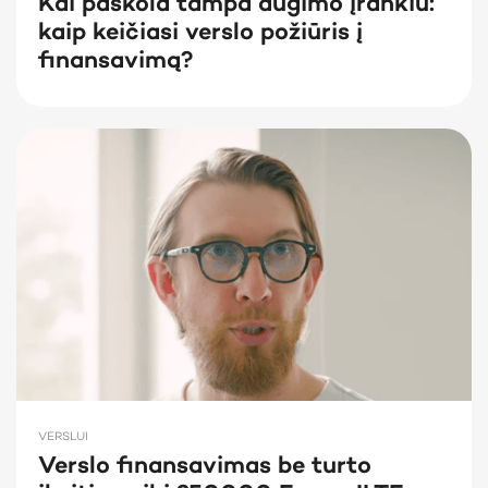
Kai paskola tampa augimo įrankiu:
kaip keičiasi verslo požiūris į
finansavimą?
VERSLUI
Verslo finansavimas be turto