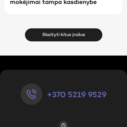
mokėjimai tampa kasdienybe
Skaityti kitus įrašus
+370 5219 9529