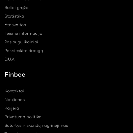
Solidi grąža
Statistika
Ataskaitos
Teisinė informacija
Paslaugų įkainiai
Pakvieskite draugą
D.U.K.
Finbee
Kontaktai
Naujienos
Karjera
Privatumo politika
Sutartys ir skundų nagrinėjimas