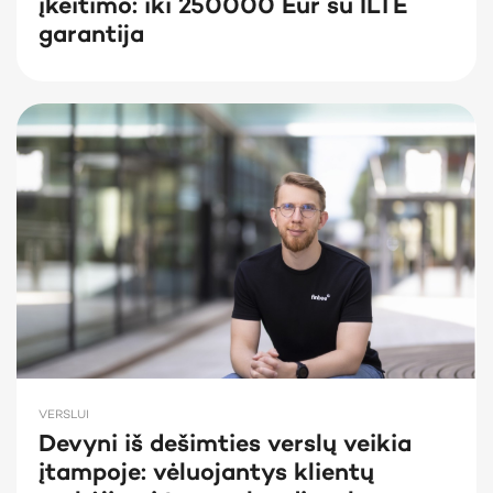
įkeitimo: iki 250000 Eur su ILTE
garantija
VERSLUI
Devyni iš dešimties verslų veikia
įtampoje: vėluojantys klientų