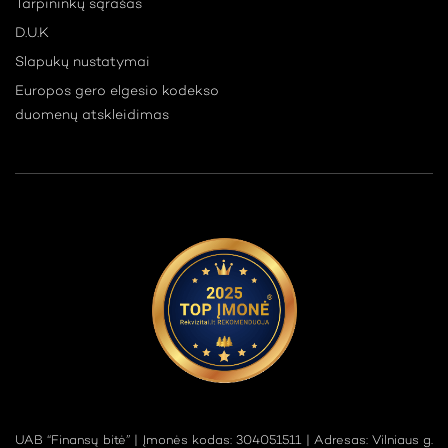
Tarpininkų sąrašas
D.U.K
Slapukų nustatymai
Europos gero elgesio kodekso
duomenų atskleidimas
UAB “Finansų bitė” | Įmonės kodas: 304051511 | Adresas: Vilniaus g.