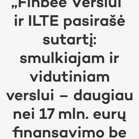
„Finbee Verslui“
ir ILTE pasirašė
sutartį:
smulkiajam ir
vidutiniam
verslui – daugiau
nei 17 mln. eurų
finansavimo be