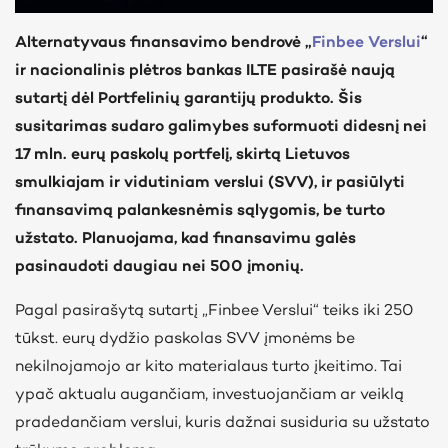
Alternatyvaus finansavimo bendrovė „
Finbee Verslui
“
ir nacionalinis plėtros bankas ILTE pasirašė naują
sutartį dėl Portfelinių garantijų produkto. Šis
susitarimas sudaro galimybes suformuoti didesnį nei
17 mln. eurų paskolų portfelį, skirtą Lietuvos
smulkiajam ir vidutiniam verslui (SVV), ir pasiūlyti
finansavimą palankesnėmis sąlygomis, be turto
užstato. Planuojama, kad finansavimu galės
pasinaudoti daugiau nei 500 įmonių.
Pagal pasirašytą sutartį „Finbee Verslui“ teiks iki 250
tūkst. eurų dydžio paskolas SVV įmonėms be
nekilnojamojo ar kito materialaus turto įkeitimo. Tai
ypač aktualu augančiam, investuojančiam ar veiklą
pradedančiam verslui, kuris dažnai susiduria su užstato