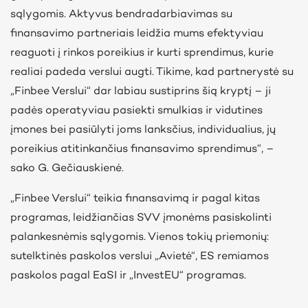
sąlygomis. Aktyvus bendradarbiavimas su
finansavimo partneriais leidžia mums efektyviau
reaguoti į rinkos poreikius ir kurti sprendimus, kurie
realiai padeda verslui augti. Tikime, kad partnerystė su
„Finbee Verslui“ dar labiau sustiprins šią kryptį – ji
padės operatyviau pasiekti smulkias ir vidutines
įmones bei pasiūlyti joms lanksčius, individualius, jų
poreikius atitinkančius finansavimo sprendimus“, –
sako G. Gečiauskienė.
„Finbee Verslui“ teikia finansavimą ir pagal kitas
programas, leidžiančias SVV įmonėms pasiskolinti
palankesnėmis sąlygomis. Vienos tokių priemonių:
sutelktinės paskolos verslui „Avietė“, ES remiamos
paskolos pagal EaSI ir „InvestEU“ programas.