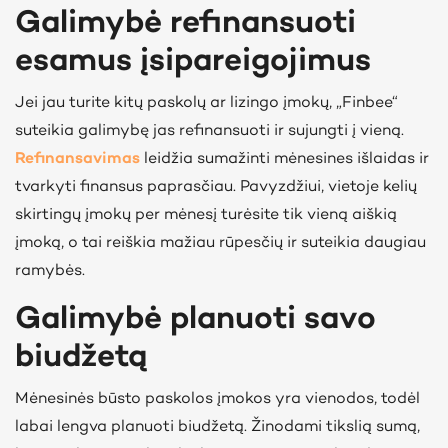
Galimybė refinansuoti
esamus įsipareigojimus
Jei jau turite kitų paskolų ar lizingo įmokų, „Finbee“
suteikia galimybę jas refinansuoti ir sujungti į vieną.
Refinansavimas
leidžia sumažinti mėnesines išlaidas ir
tvarkyti finansus paprasčiau. Pavyzdžiui, vietoje kelių
skirtingų įmokų per mėnesį turėsite tik vieną aiškią
įmoką, o tai reiškia mažiau rūpesčių ir suteikia daugiau
ramybės.
Galimybė planuoti savo
biudžetą
Mėnesinės būsto paskolos įmokos yra vienodos, todėl
labai lengva planuoti biudžetą. Žinodami tikslią sumą,