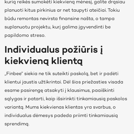
kurią reikės sumokėti kiekvieną mėnesį, galite drąsiau
planuoti kitus pirkinius ar net taupyti ateičiai. Tokiu
būdu remontas nevirsta finansine našta, o tampa
suplanuotu projektu, kurį galima įgyvendinti be
papildomo streso.
Individualus požiūris į
kiekvieną klientą
„Finbee“ siekia ne tik suteikti paskolą, bet ir padėti
klientui jaustis užtikrintai. Dėl šios priežasties visada
esame pasirengę atsakyti į klausimus, paaiškinti
sąlygas ir patarti, kaip išsirinkti tinkamiausią paskolos
variantą. Mums kiekvienas klientas yra svarbus, o
individualus dėmesys padeda priimti tinkamiausią
sprendimą.