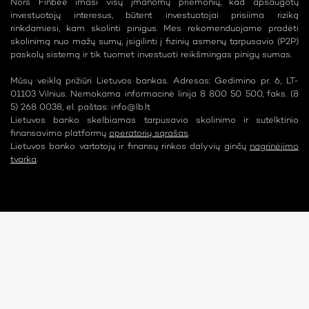
Nors Finbee imasi visų įmanomų priemonių, kad apsaugotų
investuotojų interesus, būtent investuotojai prisiima riziką
rinkdamiesi, kam skolinti pinigus. Mes rekomenduojame pradėti
skolinimą nuo mažų sumų, įsigilinti į fizinių asmenų tarpusavio (P2P)
paskolų sistemą ir tik tuomet investuoti reikšmingas pinigų sumas.
Mūsų veiklą prižiūri Lietuvos bankas. Adresas: Gedimino pr. 6, LT-
01103 Vilnius. Nemokama informacinė linija 8 800 50 500, faks. (8
5) 268 0038, el. paštas:
info@lb.lt
Lietuvos banko skelbiamas tarpusavio skolinimo ir sutelktinio
finansavimo platformų
operatorių sąrašas
.
Lietuvos banko vartotojų ir finansų rinkos dalyvių ginčų
nagrinėjimo
tvarka
.