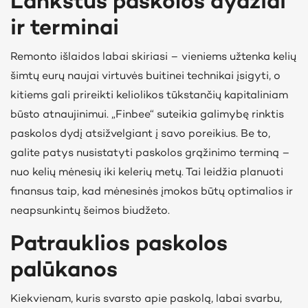
Lankstūs paskolos dydžiai
ir terminai
Remonto išlaidos labai skiriasi – vieniems užtenka kelių
šimtų eurų naujai virtuvės buitinei technikai įsigyti, o
kitiems gali prireikti keliolikos tūkstančių kapitaliniam
būsto atnaujinimui. „Finbee“ suteikia galimybę rinktis
paskolos dydį atsižvelgiant į savo poreikius. Be to,
galite patys nusistatyti paskolos grąžinimo terminą –
nuo kelių mėnesių iki kelerių metų. Tai leidžia planuoti
finansus taip, kad mėnesinės įmokos būtų optimalios ir
neapsunkintų šeimos biudžeto.
Patrauklios paskolos
palūkanos
Kiekvienam, kuris svarsto apie paskolą, labai svarbu,