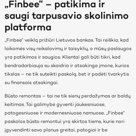
„Finbee“ – patikima ir
saugi tarpusavio skolinimo
platforma
„Finbee“ veiklą prižiūri Lietuvos bankas. Tai reiškia, kad
laikomės visų reikalavimų ir taisyklių, o mūsų paslaugos
yra patikimos ir saugios. Klientai gali būti tikri, kad
bendradarbiauja su skaidria ir atsakinga įmone, kurios
tikslas – ne tik suteikti paskolą, bet ir padėti tvarkytis
su finansais atsakingai.
Būsto remontas – tai ne tik sienų perdažymas ar baldų
keitimas. Tai galimybė gyventi jaukesniuose,
patogesniuose ir modernesniuose namuose. „Finbee“
paskolos būsto remontui yra skirtos tiems, kurie nori
įgyvendinti savo planus greitai, patogiai ir be