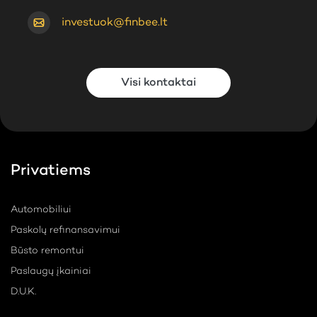
investuok@finbee.lt
Visi kontaktai
Privatiems
Automobiliui
Paskolų refinansavimui
Būsto remontui
Paslaugų įkainiai
D.U.K.