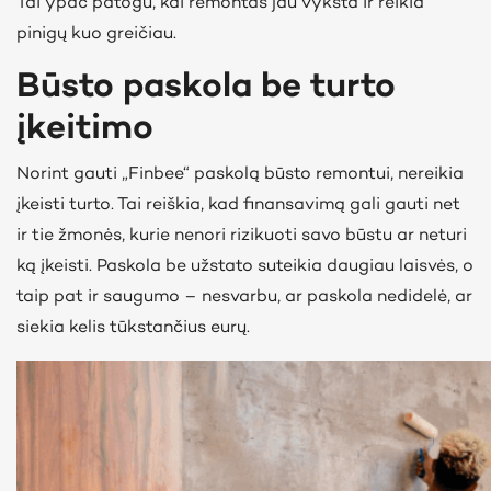
Tai ypač patogu, kai remontas jau vyksta ir reikia
pinigų kuo greičiau.
Būsto paskola be turto
įkeitimo
Norint gauti „Finbee“ paskolą būsto remontui, nereikia
įkeisti turto. Tai reiškia, kad finansavimą gali gauti net
ir tie žmonės, kurie nenori rizikuoti savo būstu ar neturi
ką įkeisti. Paskola be užstato suteikia daugiau laisvės, o
taip pat ir saugumo – nesvarbu, ar paskola nedidelė, ar
siekia kelis tūkstančius eurų.