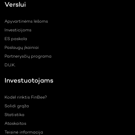
Verslui
Apyvartinėms lėšoms
Investicijoms
ES paskola
Paslaugų įkainiai
Partnerysčių programa
D.U.K.
Investuotojams
Kodėl rinktis FinBee?
Solidi grąža
Statistika
Ataskaitos
Teisinė informacija