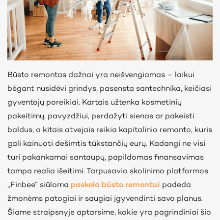
Būsto remontas dažnai yra neišvengiamas – laikui
bėgant nusidėvi grindys, pasensta santechnika, keičiasi
gyventojų poreikiai. Kartais užtenka kosmetinių
pakeitimų, pavyzdžiui, perdažyti sienas ar pakeisti
baldus, o kitais atvejais reikia kapitalinio remonto, kuris
gali kainuoti dešimtis tūkstančių eurų. Kadangi ne visi
turi pakankamai santaupų, papildomas finansavimas
tampa realia išeitimi. Tarpusavio skolinimo platformos
„Finbee“ siūloma
paskola būsto remontui
padeda
žmonėms patogiai ir saugiai įgyvendinti savo planus.
Šiame straipsnyje aptarsime, kokie yra pagrindiniai šio