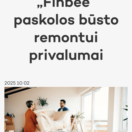
„Finbee“
paskolos būsto
remontui
privalumai
2025 10 02