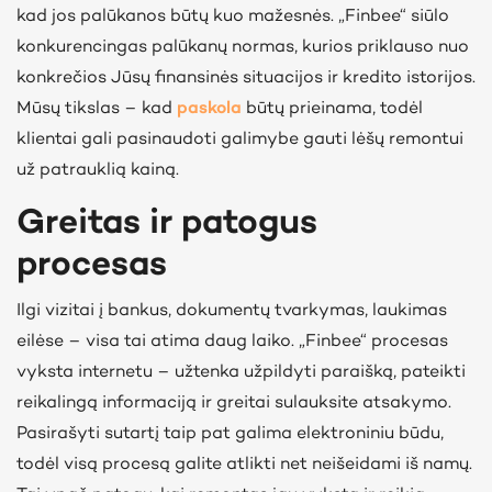
kad jos palūkanos būtų kuo mažesnės. „Finbee“ siūlo
konkurencingas palūkanų normas, kurios priklauso nuo
konkrečios Jūsų finansinės situacijos ir kredito istorijos.
Mūsų tikslas – kad
paskola
būtų prieinama, todėl
klientai gali pasinaudoti galimybe gauti lėšų remontui
už patrauklią kainą.
Greitas ir patogus
procesas
Ilgi vizitai į bankus, dokumentų tvarkymas, laukimas
eilėse – visa tai atima daug laiko. „Finbee“ procesas
vyksta internetu – užtenka užpildyti paraišką, pateikti
reikalingą informaciją ir greitai sulauksite atsakymo.
Pasirašyti sutartį taip pat galima elektroniniu būdu,
todėl visą procesą galite atlikti net neišeidami iš namų.