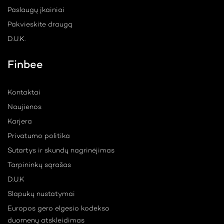
Paslaugų įkainiai
Pakvieskite draugą
D.U.K.
Finbee
Kontaktai
Naujienos
Karjera
Privatumo politika
Sutartys ir skundų nagrinėjimas
Tarpininkų sąrašas
D.U.K
Slapukų nustatymai
Europos gero elgesio kodekso
duomenų atskleidimas