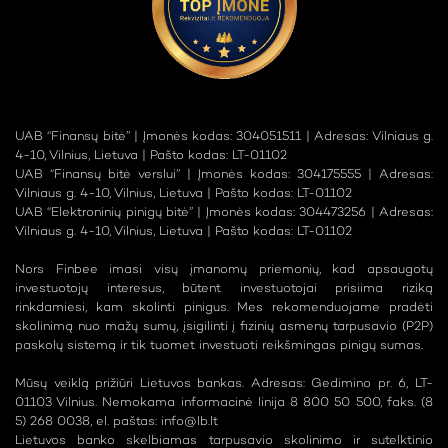
UAB “Finansų bitė” | Įmonės kodas: 304051511 | Adresas: Vilniaus g.
4-10, Vilnius, Lietuva | Pašto kodas: LT-01102
UAB “Finansų bitė verslui” | Įmonės kodas: 304175555 | Adresas:
Vilniaus g. 4-10, Vilnius, Lietuva | Pašto kodas: LT-01102
UAB “Elektroninių pinigų bitė” | Įmonės kodas: 304473256 | Adresas:
Vilniaus g. 4-10, Vilnius, Lietuva | Pašto kodas: LT-01102
Nors Finbee imasi visų įmanomų priemonių, kad apsaugotų
investuotojų interesus, būtent investuotojai prisiima riziką
rinkdamiesi, kam skolinti pinigus. Mes rekomenduojame pradėti
skolinimą nuo mažų sumų, įsigilinti į fizinių asmenų tarpusavio (P2P)
paskolų sistemą ir tik tuomet investuoti reikšmingas pinigų sumas.
Mūsų veiklą prižiūri Lietuvos bankas. Adresas: Gedimino pr. 6, LT-
01103 Vilnius. Nemokama informacinė linija 8 800 50 500, faks. (8
5) 268 0038, el. paštas:
info@lb.lt
Lietuvos banko skelbiamas tarpusavio skolinimo ir sutelktinio