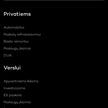
Privatiems
Automobiliui
Paskolų refinansavimui
Būsto remontui
Paslaugų įkainiai
D.U.K.
Verslui
Apyvartinėms lėšoms
Investicijoms
ES paskola
Paslaugų įkainiai