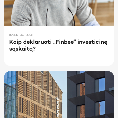
INVESTUOTOJUI
Kaip deklaruoti „Finbee“ investicinę
sąskaitą?