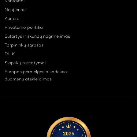
Kontaktai
Naujienos
Karjera
Privatumo politika
Sutartys ir skundų nagrinėjimas
Tarpininkų sąrašas
D.U.K
Slapukų nustatymai
Europos gero elgesio kodekso
duomenų atskleidimas