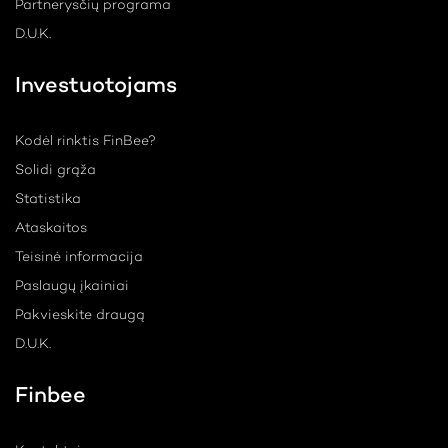
Partnerysčių programa
D.U.K.
Investuotojams
Kodėl rinktis FinBee?
Solidi grąža
Statistika
Ataskaitos
Teisinė informacija
Paslaugų įkainiai
Pakvieskite draugą
D.U.K.
Finbee