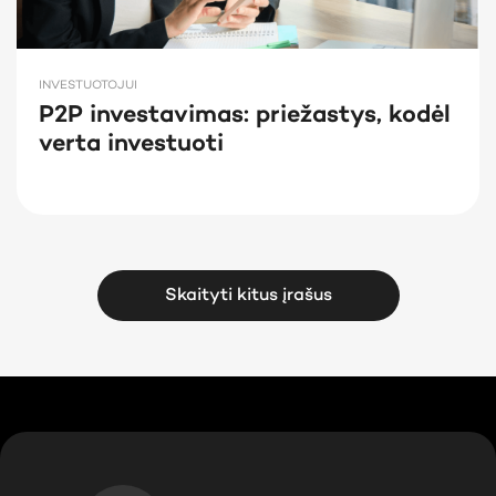
INVESTUOTOJUI
P2P investavimas: priežastys, kodėl
verta investuoti
Skaityti kitus įrašus