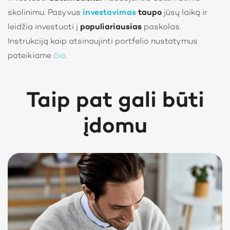
skolinimu. Pasyvus
investavimas
taupo
jūsų laiką ir
leidžia investuoti į
populiariausias
paskolas.
Instrukciją kaip atsinaujinti portfelio nustatymus
pateikiame
čia
.
Taip pat gali būti
įdomu