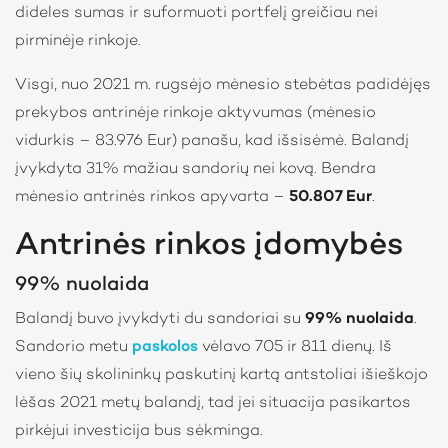
dideles sumas ir suformuoti portfelį greičiau nei
pirminėje rinkoje.
Visgi, nuo 2021 m. rugsėjo mėnesio stebėtas padidėjęs
prekybos antrinėje rinkoje aktyvumas (mėnesio
vidurkis – 83.976 Eur) panašu, kad išsisėmė. Balandį
įvykdyta 31% mažiau sandorių nei kovą. Bendra
mėnesio antrinės rinkos apyvarta –
50.807 Eur
.
Antrinės rinkos įdomybės
99% nuolaida
Balandį buvo įvykdyti du sandoriai su
99% nuolaida
.
Sandorio metu
paskolos
vėlavo 705 ir 811 dienų. Iš
vieno šių skolininkų paskutinį kartą antstoliai išieškojo
lėšas 2021 metų balandį, tad jei situacija pasikartos
pirkėjui investicija bus sėkminga.