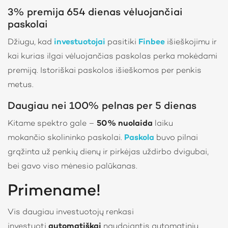
3% premija 654 dienas vėluojančiai
paskolai
Džiugu, kad
investuotojai
pasitiki
Finbee
išieškojimu ir
kai kurias ilgai vėluojančias paskolas perka mokėdami
premiją. Istoriškai paskolos išieškomos per penkis
metus.
Daugiau nei 100% pelnas per 5 dienas
Kitame spektro gale –
50% nuolaida
laiku
mokančio skolininko paskolai.
Paskola
buvo pilnai
grąžinta už penkių dienų ir pirkėjas uždirbo dvigubai,
bei gavo viso mėnesio palūkanas.
Primename!
Vis daugiau investuotojų renkasi
investuoti
automatiškai
naudojantis automatiniu