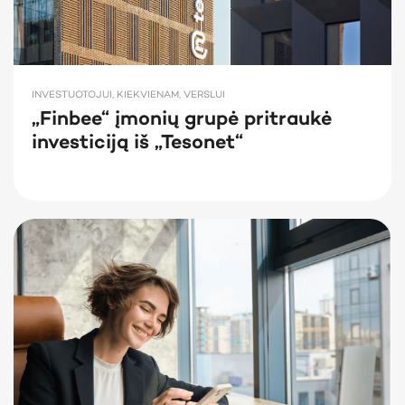
INVESTUOTOJUI, KIEKVIENAM, VERSLUI
„Finbee“ įmonių grupė pritraukė
investiciją iš „Tesonet“