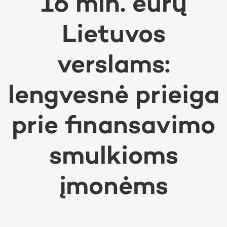
16 mln. eurų
Lietuvos
verslams:
lengvesnė prieiga
prie finansavimo
smulkioms
įmonėms