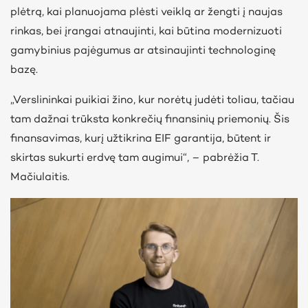
plėtrą, kai planuojama plėsti veiklą ar žengti į naujas
rinkas, bei įrangai atnaujinti, kai būtina modernizuoti
gamybinius pajėgumus ar atsinaujinti technologinę
bazę.
„Verslininkai puikiai žino, kur norėtų judėti toliau, tačiau
tam dažnai trūksta konkrečių finansinių priemonių. Šis
finansavimas, kurį užtikrina EIF garantija, būtent ir
skirtas sukurti erdvę tam augimui“, – pabrėžia T.
Mačiulaitis.