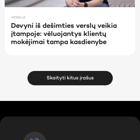
VERSLUI
Devyni iš dešimties verslų veikia
įtampoje: vėluojantys klientų
mokėjimai tampa kasdienybe
Skaityti kitus įrašus