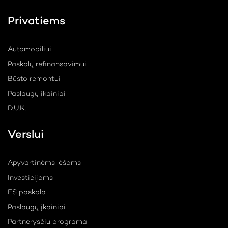
Privatiems
Automobiliui
Paskolų refinansavimui
Būsto remontui
Paslaugų įkainiai
D.U.K.
Verslui
Apyvartinėms lėšoms
Investicijoms
ES paskola
Paslaugų įkainiai
Partnerysčių programa