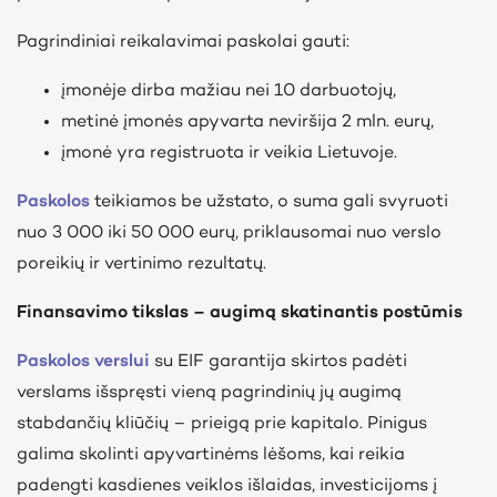
Pagrindiniai reikalavimai paskolai gauti:
įmonėje dirba mažiau nei 10 darbuotojų,
metinė įmonės apyvarta neviršija 2 mln. eurų,
įmonė yra registruota ir veikia Lietuvoje.
Paskolos
teikiamos be užstato, o suma gali svyruoti
nuo 3 000 iki 50 000 eurų, priklausomai nuo verslo
poreikių ir vertinimo rezultatų.
Finansavimo tikslas – augimą skatinantis postūmis
Paskolos verslui
su EIF garantija skirtos padėti
verslams išspręsti vieną pagrindinių jų augimą
stabdančių kliūčių – prieigą prie kapitalo. Pinigus
galima skolinti apyvartinėms lėšoms, kai reikia
padengti kasdienes veiklos išlaidas, investicijoms į