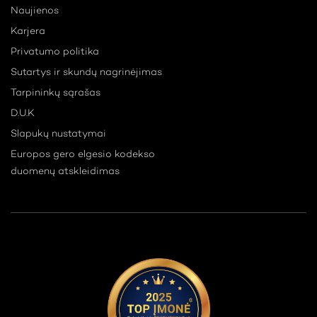
Naujienos
Karjera
Privatumo politika
Sutartys ir skundų nagrinėjimas
Tarpininkų sąrašas
D.U.K
Slapukų nustatymai
Europos gero elgesio kodekso
duomenų atskleidimas