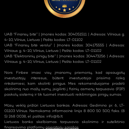
UAB “Finansų bitė” | Įmonės kodas: 304051511 | Adresas: Vilniaus g.
4-10, Vilnius, Lietuva | Pašto kodas: LT-01102
UAB “Finansų bitė verslui” | Įmonės kodas: 304175555 | Adresas:
Vilniaus g. 4-10, Vilnius, Lietuva | Pašto kodas: LT-01102
UAB “Elektroninių pinigų bitė” | Įmonės kodas: 304473256 | Adresas:
Vilniaus g. 4-10, Vilnius, Lietuva | Pašto kodas: LT-01102
Nors Finbee imasi visų įmanomų priemonių, kad apsaugotų
investuotojų interesus, būtent investuotojai prisiima riziką
rinkdamiesi, kam skolinti pinigus. Mes rekomenduojame pradėti
skolinimą nuo mažų sumų, įsigilinti į fizinių asmenų tarpusavio (P2P)
paskolų sistemą ir tik tuomet investuoti reikšmingas pinigų sumas.
Mūsų veiklą prižiūri Lietuvos bankas. Adresas: Gedimino pr. 6, LT-
01103 Vilnius. Nemokama informacinė linija 8 800 50 500, faks. (8
5) 268 0038, el. paštas:
info@lb.lt
Lietuvos banko skelbiamas tarpusavio skolinimo ir sutelktinio
finansavimo platformų
operatorių sąrašas
.