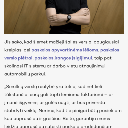
Jis sako, kad šiemet mažieji šalies verslai daugiausiai
kreipiasi dėl
paskolos apyvartinėms lėšoms
,
paskolos
verslo plėtrai
,
paskolos įrangos įsigijimui
, taip pat
skolinasi IT sistemų ar darbo vietų atnaujinimui,
automobilių parkui.
„Smulkių verslų realybė yra tokia, kad net keli
tūkstančiai eurų gali tapti lemiamu faktoriumi – ar
įmonė išgyvens, ar galės augti, ar bus priversta
stabdyti veiklą. Norime, kad tie pinigai būtų pasiekiami
kuo paprasčiau ir greičiau. Be to, garantija mums
leidžia paprasčiau suteikti paskolą pradedančiam