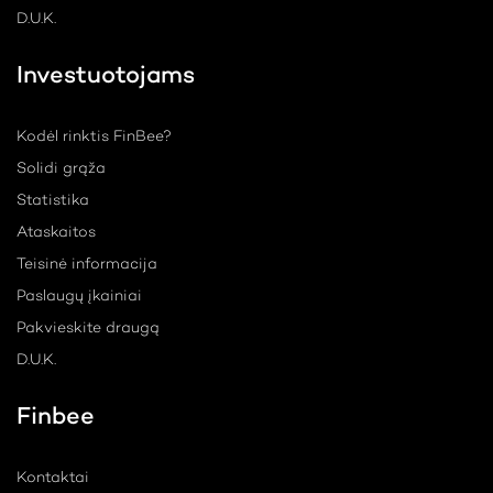
D.U.K.
Investuotojams
Kodėl rinktis FinBee?
Solidi grąža
Statistika
Ataskaitos
Teisinė informacija
Paslaugų įkainiai
Pakvieskite draugą
D.U.K.
Finbee
Kontaktai