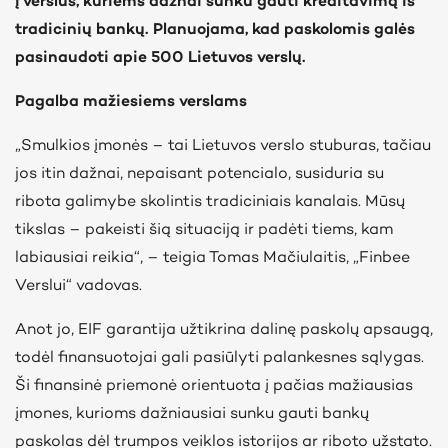
į verslus, kuriems dažnai sunku gauti kreditavimą iš
tradicinių bankų. Planuojama, kad paskolomis galės
pasinaudoti apie 500 Lietuvos verslų.
Pagalba mažiesiems verslams
„Smulkios įmonės – tai Lietuvos verslo stuburas, tačiau
jos itin dažnai, nepaisant potencialo, susiduria su
ribota galimybe skolintis tradiciniais kanalais. Mūsų
tikslas – pakeisti šią situaciją ir padėti tiems, kam
labiausiai reikia“, – teigia Tomas Mačiulaitis, „Finbee
Verslui“ vadovas.
Anot jo, EIF garantija užtikrina dalinę paskolų apsaugą,
todėl finansuotojai gali pasiūlyti palankesnes sąlygas.
Ši finansinė priemonė orientuota į pačias mažiausias
įmones, kurioms dažniausiai sunku gauti bankų
paskolas dėl trumpos veiklos istorijos ar riboto užstato.