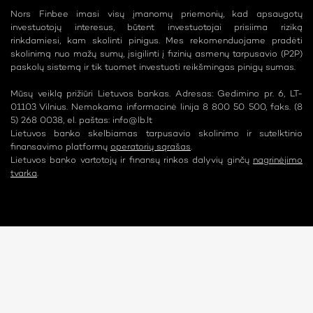
Nors Finbee imasi visų įmanomų priemonių, kad apsaugotų
investuotojų interesus, būtent investuotojai prisiima riziką
rinkdamiesi, kam skolinti pinigus. Mes rekomenduojame pradėti
skolinimą nuo mažų sumų, įsigilinti į fizinių asmenų tarpusavio (P2P)
paskolų sistemą ir tik tuomet investuoti reikšmingas pinigų sumas.
Mūsų veiklą prižiūri Lietuvos bankas. Adresas: Gedimino pr. 6, LT-
01103 Vilnius. Nemokama informacinė linija 8 800 50 500, faks. (8
5) 268 0038, el. paštas:
info@lb.lt
Lietuvos banko skelbiamas tarpusavio skolinimo ir sutelktinio
finansavimo platformų
operatorių sąrašas
.
Lietuvos banko vartotojų ir finansų rinkos dalyvių ginčų
nagrinėjimo
tvarka
.