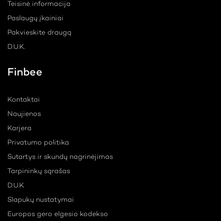
Teisinė informacija
Paslaugų įkainiai
Pakvieskite draugą
D.U.K.
Finbee
Kontaktai
Naujienos
Karjera
Privatumo politika
Sutartys ir skundų nagrinėjimas
Tarpininkų sąrašas
D.U.K
Slapukų nustatymai
Europos gero elgesio kodekso