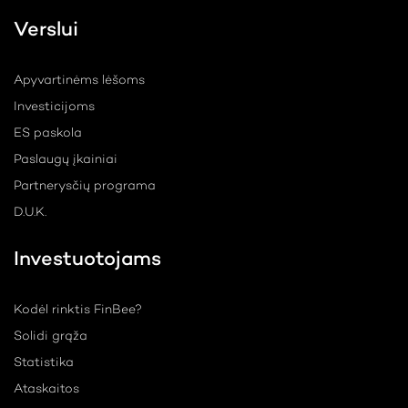
Verslui
Apyvartinėms lėšoms
Investicijoms
ES paskola
Paslaugų įkainiai
Partnerysčių programa
D.U.K.
Investuotojams
Kodėl rinktis FinBee?
Solidi grąža
Statistika
Ataskaitos