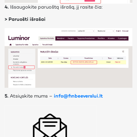
4.
Išsaugokite paruoštą išrašą, jį rasite čia:
> Paruošti išrašai
5.
Atsiųskite mums –
info@finbeeverslui.lt