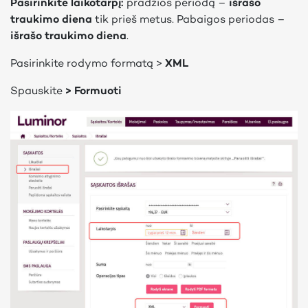
Pasirinkite laikotarpį:
pradžios periodą –
išrašo
traukimo diena
tik prieš metus. Pabaigos periodas –
išrašo traukimo diena
.
Pasirinkite rodymo formatą >
XML
Spauskite
> Formuoti