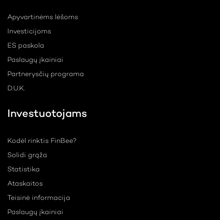
Apyvartinėms lėšoms
Investicijoms
ES paskola
Paslaugų įkainiai
Partnerysčių programa
D.U.K.
Investuotojams
Kodėl rinktis FinBee?
Solidi grąža
Statistika
Ataskaitos
Teisinė informacija
Paslaugų įkainiai