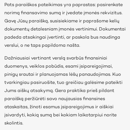
Pats paraiškos pateikimas yra paprastas: pasirenkate
norimą finansavimo sumą ir įvedate įmonės rekvizitus.
Gavę Jūsų paraišką, susisiekiame ir paprašome kelių
dokumentų detalesniam įmonės vertinimui. Dokumentai
padeda atsakingai įvertinti, ar paskola bus naudinga
verslui, o ne taps papildoma našta.
Dažniausiai vertinant verslą svarbūs finansiniai
duomenys, veiklos pobūdis, esami įsipareigojimai,
pinigų srautai ir planuojamas lėšų panaudojimas. Kuo
tvarkingiau pasiruošite, tuo greičiau galėsime pateikti
Jums aiškų atsakymą. Gera praktika prieš pildant
paraišką peržiūrėti savo naujausias finansines
ataskaitas, žinoti esamus įsipareigojimus ir aiškiai
įsivardyti, kokią sumą bei kokiam laikotarpiui norite
skolintis.