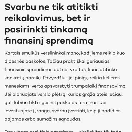
Svarbu ne tik atitikti
reikalavimus, bet ir
pasirinkti tinkamą
finansinį sprendimą
Kartais smulkūs verslininkai mano, kad jiems reikia kuo
didesnės paskolos. Tačiau praktiškai geriausias
finansinis sprendimas dažnai yra tas, kuris atitinka
konkretų poreikį. Pavyzdžiui, jei pinigų reikia keliems
mėnesiams, verta apsvarstyti trumpalaikį finansavimą.
Jei planuojate verslo plėtrą, kurios grąža ateis lėčiau,
gali labiau tikti ilgesnis paskolos terminas. Jei
investuojate į įrangą, svarbu įvertinti, kaip ji padidins
pajamas arba sumažins sąnaudas.