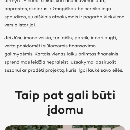
pirmyn. „Finbee“ siekia, kad finansavimas būtų
paprastas, skaidrus ir žmogiškas: be nereikalingo
spaudimo, su aiškiais atsakymais ir pagarba kiekvieno
verslo istorijai.
Jei Jūsų įmonė veikia, turi aiškų poreikį ir nori augti,
verta pasidomėti siūlomomis finansavimo
galimybėmis. Kartais vienas laiku priimtas finansinis
sprendimas leidžia nepraleisti užsakymo, pasiruošti
sezonui ar pradėti projektą, kuris ilgai laukė savo eilės.
Taip pat gali būti
įdomu