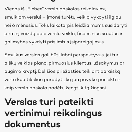
Vienas iš „Finbee“ verslo paskolos reikalavimų
smulkiam verslui – įmonė turėtų veiklą vykdyti ilgiau
nei 6 mėnesius. Toks laikotarpis leidžia mums susidaryti
pirminį vaizdą apie verslo veiklą, finansinius srautus ir
galimybes vykdyti prisiimtus įsipareigojimus.
Smulkus verslas gali būti labai perspektyvus, jei turi
aiškų veiklos planą, pirmuosius klientus, užsakymus ar
augimo kryptį. Dėl šios priežasties teikiant paraišką
verta kuo tiksliau parodyti, ką jau pavyko pasiekti ir
kaip verslo paskola padėtų žengti kitą žingsnį.
Verslas turi pateikti
vertinimui reikalingus
dokumentus