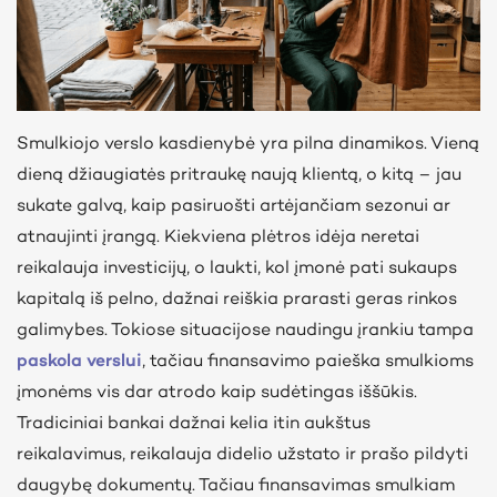
Smulkiojo verslo kasdienybė yra pilna dinamikos. Vieną
dieną džiaugiatės pritraukę naują klientą, o kitą – jau
sukate galvą, kaip pasiruošti artėjančiam sezonui ar
atnaujinti įrangą. Kiekviena plėtros idėja neretai
reikalauja investicijų, o laukti, kol įmonė pati sukaups
kapitalą iš pelno, dažnai reiškia prarasti geras rinkos
galimybes. Tokiose situacijose naudingu įrankiu tampa
paskola verslui
, tačiau finansavimo paieška smulkioms
įmonėms vis dar atrodo kaip sudėtingas iššūkis.
Tradiciniai bankai dažnai kelia itin aukštus
reikalavimus, reikalauja didelio užstato ir prašo pildyti
daugybę dokumentų. Tačiau finansavimas smulkiam