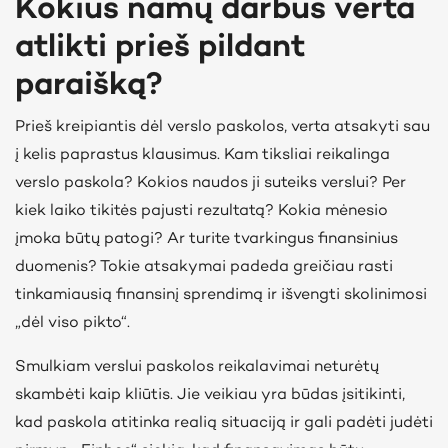
Kokius namų darbus verta
atlikti prieš pildant
paraišką?
Prieš kreipiantis dėl verslo paskolos, verta atsakyti sau
į kelis paprastus klausimus. Kam tiksliai reikalinga
verslo paskola? Kokios naudos ji suteiks verslui? Per
kiek laiko tikitės pajusti rezultatą? Kokia mėnesio
įmoka būtų patogi? Ar turite tvarkingus finansinius
duomenis? Tokie atsakymai padeda greičiau rasti
tinkamiausią finansinį sprendimą ir išvengti skolinimosi
„dėl viso pikto“.
Smulkiam verslui paskolos reikalavimai neturėtų
skambėti kaip kliūtis. Jie veikiau yra būdas įsitikinti,
kad paskola atitinka realią situaciją ir gali padėti judėti