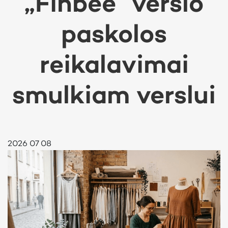
„Finbee“ verslo
paskolos
reikalavimai
smulkiam verslui
2026 07 08