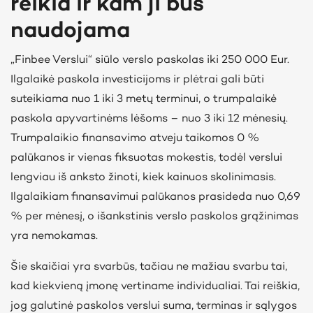
reikia ir kam ji bus
naudojama
„Finbee Verslui“ siūlo verslo paskolas iki 250 000 Eur.
Ilgalaikė paskola investicijoms ir plėtrai gali būti
suteikiama nuo 1 iki 3 metų terminui, o trumpalaikė
paskola apyvartinėms lėšoms – nuo 3 iki 12 mėnesių.
Trumpalaikio finansavimo atveju taikomos 0 %
palūkanos ir vienas fiksuotas mokestis, todėl verslui
lengviau iš anksto žinoti, kiek kainuos skolinimasis.
Ilgalaikiam finansavimui palūkanos prasideda nuo 0,69
% per mėnesį, o išankstinis verslo paskolos grąžinimas
yra nemokamas.
Šie skaičiai yra svarbūs, tačiau ne mažiau svarbu tai,
kad kiekvieną įmonę vertiname individualiai. Tai reiškia,
jog galutinė paskolos verslui suma, terminas ir sąlygos