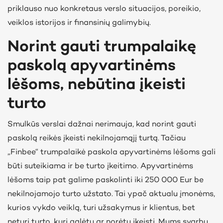
priklauso nuo konkretaus verslo situacijos, poreikio,
veiklos istorijos ir finansinių galimybių.
Norint gauti trumpalaikę
paskolą apyvartinėms
lėšoms, nebūtina įkeisti
turto
Smulkūs verslai dažnai nerimauja, kad norint gauti
paskolą reikės įkeisti nekilnojamąjį turtą. Tačiau
„Finbee“ trumpalaikė paskola apyvartinėms lėšoms gali
būti suteikiama ir be turto įkeitimo. Apyvartinėms
lėšoms taip pat galime paskolinti iki 250 000 Eur be
nekilnojamojo turto užstato. Tai ypač aktualu įmonėms,
kurios vykdo veiklą, turi užsakymus ir klientus, bet
neturi turto, kurį galėtų ar norėtų įkeisti. Mums svarbu