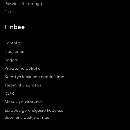
Pakvieskite draugą
D.U.K.
Finbee
Kontaktai
Naujienos
Karjera
Privatumo politika
Sutartys ir skundų nagrinėjimas
Tarpininkų sąrašas
D.U.K
Slapukų nustatymai
Europos gero elgesio kodekso
duomenų atskleidimas