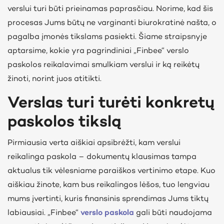
verslui turi būti prieinamas paprasčiau. Norime, kad šis
procesas Jums būtų ne varginanti biurokratinė našta, o
pagalba įmonės tikslams pasiekti. Šiame straipsnyje
aptarsime, kokie yra pagrindiniai „Finbee“ verslo
paskolos reikalavimai smulkiam verslui ir ką reikėtų
žinoti, norint juos atitikti.
Verslas turi turėti konkretų
paskolos tikslą
Pirmiausia verta aiškiai apsibrėžti, kam verslui
reikalinga paskola – dokumentų klausimas tampa
aktualus tik vėlesniame paraiškos vertinimo etape. Kuo
aiškiau žinote, kam bus reikalingos lėšos, tuo lengviau
mums įvertinti, kuris finansinis sprendimas Jums tiktų
labiausiai. „Finbee“
verslo paskola
gali būti naudojama