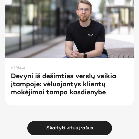
VERSLUI
Devyni iš dešimties verslų veikia
įtampoje: vėluojantys klientų
mokėjimai tampa kasdienybe
Skaityti kitus įrašus