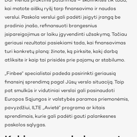
Dar vienas praktinis patarimas – skolinkitės tik tada,
kai matote aiškų ryšį tarp finansavimo ir naudos
verslui. Paskola verslui gali padėti įsigyti įrangą be
pradinio įnašo, refinansuoti brangesnius
įsipareigojimus ar laiku įgyvendinti užsakymą. Tačiau
geriausi rezultatai pasiekiami tada, kai finansavimas
turi konkretų planą: žinote, ką pirksite, kokį darbą
atliksite ir kaip tai prisidės prie pajamų ar stabilumo.
„Finbee“ specialistai padeda pasirinkti geriausią
finansinį sprendimą pagal Jūsų verslo situaciją. Taip
pat smulkūs ir vidutiniai verslai gali pasinaudoti
Europos Sąjungos ir valstybės paramos priemonėmis,
pavyzdžiui, ILTE „Avietė“ programa ar kitais
sprendimais, kurie gali padėti gauti palankesnes
paskolos sąlygas.