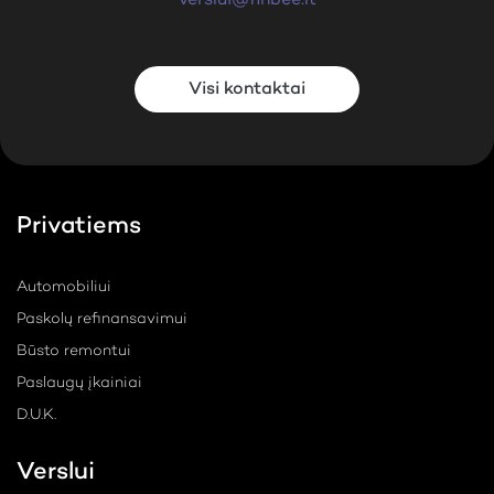
Visi kontaktai
Privatiems
Automobiliui
Paskolų refinansavimui
Būsto remontui
Paslaugų įkainiai
D.U.K.
Verslui