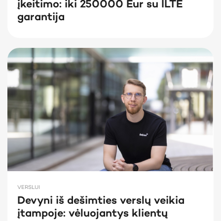
įkeitimo: iki 250000 Eur su ILTE
garantija
VERSLUI
Devyni iš dešimties verslų veikia
įtampoje: vėluojantys klientų