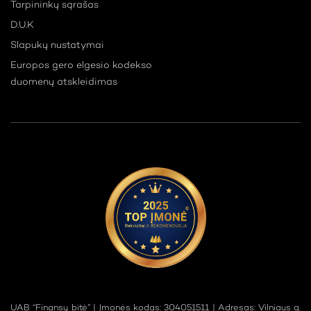
Tarpininkų sąrašas
D.U.K
Slapukų nustatymai
Europos gero elgesio kodekso
duomenų atskleidimas
UAB “Finansų bitė” | Įmonės kodas: 304051511 | Adresas: Vilniaus g.