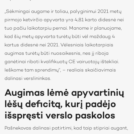
„Sėkmingai augame ir toliau, palyginimui 2021 metų
pirmojo ketvirčio apyvarta yra 4,81 karto didesnė nei
tuo pačiu laikotarpiu pernai. Manome ir planuojame,
kad šių metų apyvarta turėtų būti vėl maždaug 4
kartus didesnė nei 2021. Vėlesniais laikotarpiais
augimas turėtų būti nuosaikesnis, nes jį riboja
ganėtinai riboti kvalifikuotų CE vairuotojų ištekliai.
Ieškome tam sprendimų“, – realiais skaičiavimais
dalinasi verslininkas.
Augimas lėmė apyvartinių
lėšų deficitą, kurį padėjo
išspręsti verslo paskolos
Pašnekovas dalinasi patirtimi, kad taip stipriai augant,