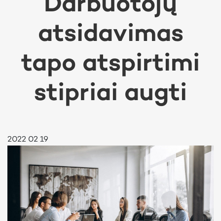
Darbuotojų
atsidavimas
tapo atspirtimi
stipriai augti
2022 02 19