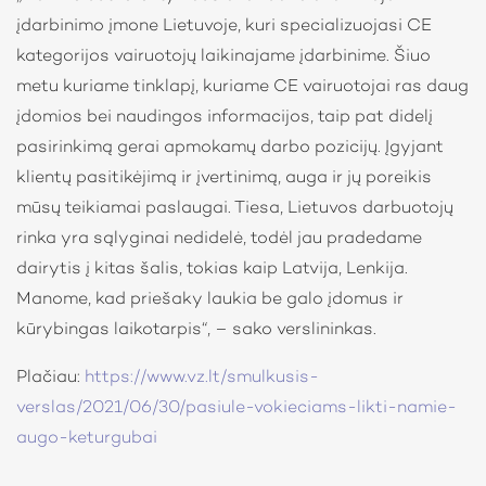
įdarbinimo įmone Lietuvoje, kuri specializuojasi CE
kategorijos vairuotojų laikinajame įdarbinime. Šiuo
metu kuriame tinklapį, kuriame CE vairuotojai ras daug
įdomios bei naudingos informacijos, taip pat didelį
pasirinkimą gerai apmokamų darbo pozicijų. Įgyjant
klientų pasitikėjimą ir įvertinimą, auga ir jų poreikis
mūsų teikiamai paslaugai. Tiesa, Lietuvos darbuotojų
rinka yra sąlyginai nedidelė, todėl jau pradedame
dairytis į kitas šalis, tokias kaip Latvija, Lenkija.
Manome, kad priešaky laukia be galo įdomus ir
kūrybingas laikotarpis“, – sako verslininkas.
Plačiau:
https://www.vz.lt/smulkusis-
verslas/2021/06/30/pasiule-vokieciams-likti-namie-
augo-keturgubai