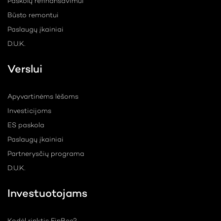
Paskolų refinansavimui
Būsto remontui
Paslaugų įkainiai
D.U.K.
Verslui
Apyvartinėms lėšoms
Investicijoms
ES paskola
Paslaugų įkainiai
Partnerysčių programa
D.U.K.
Investuotojams