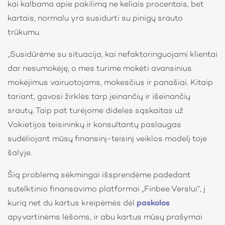
kai kalbama apie pakilimą ne keliais procentais, bet
kartais, normalu yra susidurti su pinigų srauto
trūkumu.
„Susidūrėme su situacija, kai nefaktoringuojami klientai
dar nesumokėję, o mes turime mokėti avansinius
mokėjimus vairuotojams, mokesčius ir panašiai. Kitaip
tariant, gavosi žirklės tarp įeinančių ir išeinančių
srautų. Taip pat turėjome dideles sąskaitas už
Vokietijos teisininkų ir konsultantų paslaugas
sudėliojant mūsų finansinį-teisinį veiklos modelį toje
šalyje.
Šią problemą sėkmingai išsprendėme padedant
sutelktinio finansavimo platformai „Finbee Verslui“, į
kurią net du kartus kreipėmės dėl
paskolos
apyvartinėms lėšoms, ir abu kartus mūsų prašymai