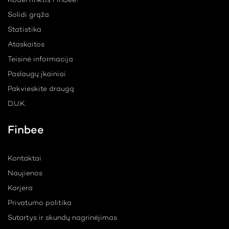
Kodėl rinktis FinBee?
Solidi grąža
Statistika
Ataskaitos
Teisinė informacija
Paslaugų įkainiai
Pakvieskite draugą
D.U.K.
Finbee
Kontaktai
Naujienos
Karjera
Privatumo politika
Sutartys ir skundų nagrinėjimas