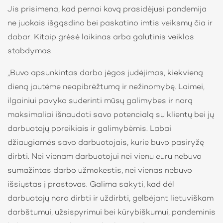
Jis prisimena, kad pernai kovą prasidėjusi pandemija
ne juokais išgąsdino bei paskatino imtis veiksmų čia ir
dabar. Kitaip grėsė laikinas arba galutinis veiklos
stabdymas.
„Buvo apsunkintas darbo jėgos judėjimas, kiekvieną
dieną jautėme neapibrėžtumą ir nežinomybę. Laimei,
ilgainiui pavyko suderinti mūsų galimybes ir norą
maksimaliai išnaudoti savo potencialą su klientų bei jų
darbuotojų poreikiais ir galimybėmis. Labai
džiaugiamės savo darbuotojais, kurie buvo pasiryžę
dirbti. Nei vienam darbuotojui nei vienu euru nebuvo
sumažintas darbo užmokestis, nei vienas nebuvo
išsiųstas į prastovas. Galima sakyti, kad dėl
darbuotojų noro dirbti ir uždirbti, gelbėjant lietuviškam
darbštumui, užsispyrimui bei kūrybiškumui, pandeminis