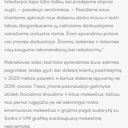
laikotarpis tapo lūžio tašku, kai pradėjome stipriai
augti, – pasakoja verslininkas. – Pasiūlėme savo
klientams apkrauti mus didesniu darbo krūviu ir leisti
labiau išsigandusiems jų vietiniams darbuotojams
vokiečiams izoliuotis namie. Šiam sprendimui pritarė
visi įmonės darbuotojai. Žinoma, laikėmės ir laikomės
visų saugumo rekomendacijų bei reikalavimų.“
Pašnekovas sako, kad toks sprendimas buvo sėkmės
pagrindas, leidęs įgyti dar didesnį klientų pasitikėjimą
ir 2020 metais pasiekti 4 kartus didesnę apyvartą nei
2019-aisiais. Tiesa, įmonė pasinaudojo galimybe
atidėti Socialinio draudimo ir kitus mokesčius, tačiau
nuo pernai rugpjūčio jie vėl sėkmingai moka
einamuosius mokesčius ir grąžina pagal sudarytą su
Sodra ir VMI grafiką susikaupusią mokestinę
nepriemoką.