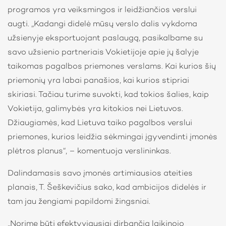
programos yra veiksmingos ir leidžiančios verslui
augti. „Kadangi didelė mūsų verslo dalis vykdoma
užsienyje eksportuojant paslaugą, pasikalbame su
savo užsienio partneriais Vokietijoje apie jų šalyje
taikomas pagalbos priemones verslams. Kai kurios šių
priemonių yra labai panašios, kai kurios stipriai
skiriasi. Tačiau turime suvokti, kad tokios šalies, kaip
Vokietija, galimybės yra kitokios nei Lietuvos.
Džiaugiamės, kad Lietuva taiko pagalbos verslui
priemones, kurios leidžia sėkmingai įgyvendinti įmonės
plėtros planus“, – komentuoja verslininkas.
Dalindamasis savo įmonės artimiausios ateities
planais, T. Šeškevičius sako, kad ambicijos didelės ir
tam jau žengiami papildomi žingsniai.
„Norime būti efektyviausiai dirbančia laikinojo