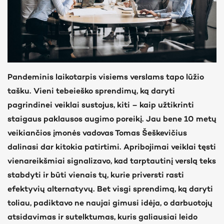
Pandeminis laikotarpis visiems verslams tapo lūžio
tašku. Vieni tebeieško sprendimų, ką daryti
pagrindinei veiklai sustojus, kiti – kaip užtikrinti
staigaus paklausos augimo poreikį. Jau bene
10 metų
veikiančios įmonės vadovas Tomas Šeškevičius
dalinasi dar kitokia patirtimi. Apribojimai veiklai tęsti
vienareikšmiai signalizavo, kad tarptautinį verslą teks
stabdyti ir būti vienais tų, kurie priversti rasti
efektyvių alternatyvų. Bet visgi sprendimą, ką daryti
toliau, padiktavo ne naujai gimusi idėja, o darbuotojų
atsidavimas ir sutelktumas, kuris galiausiai leido