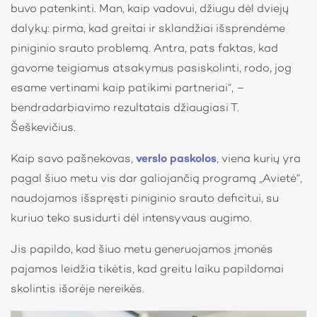
buvo patenkinti. Man, kaip vadovui, džiugu dėl dviejų
dalykų: pirma, kad greitai ir sklandžiai išsprendėme
piniginio srauto problemą. Antra, pats faktas, kad
gavome teigiamus atsakymus pasiskolinti, rodo, jog
esame vertinami kaip patikimi partneriai“, –
bendradarbiavimo rezultatais džiaugiasi T.
Šeškevičius.
Kaip savo pašnekovas,
verslo paskolos
, viena kurių yra
pagal šiuo metu vis dar galiojančią programą „Avietė“,
naudojamos išspręsti piniginio srauto deficitui, su
kuriuo teko susidurti dėl intensyvaus augimo.
Jis papildo, kad šiuo metu generuojamos įmonės
pajamos leidžia tikėtis, kad greitu laiku papildomai
skolintis išorėje nereikės.