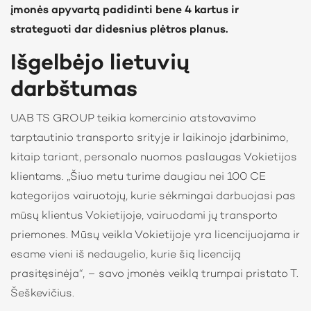
įmonės apyvartą padidinti bene 4 kartus ir
strateguoti dar didesnius plėtros planus.
Išgelbėjo lietuvių
darbštumas
UAB TS GROUP teikia komercinio atstovavimo
tarptautinio transporto srityje ir laikinojo įdarbinimo,
kitaip tariant, personalo nuomos paslaugas Vokietijos
klientams. „Šiuo metu turime daugiau nei 100 CE
kategorijos vairuotojų, kurie sėkmingai darbuojasi pas
mūsų klientus Vokietijoje, vairuodami jų transporto
priemones. Mūsų veikla Vokietijoje yra licencijuojama ir
esame vieni iš nedaugelio, kurie šią licenciją
prasitęsinėja“, – savo įmonės veiklą trumpai pristato T.
Šeškevičius.