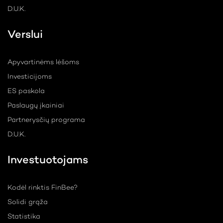
D.U.K.
Verslui
Apyvartinėms lėšoms
Investicijoms
ES paskola
Paslaugų įkainiai
Partnerysčių programa
D.U.K.
Investuotojams
Kodėl rinktis FinBee?
Solidi grąža
Statistika