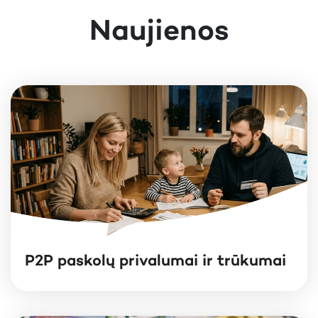
Naujienos
P2P paskolų privalumai ir trūkumai