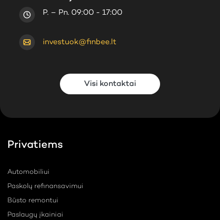
P. – Pn. 09:00 - 17:00
investuok@finbee.lt
Visi kontaktai
Privatiems
Automobiliui
Paskolų refinansavimui
Būsto remontui
Paslaugų įkainiai