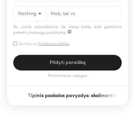
Nothing selected
Su Jumis susisieksime tik vieną kartą, kad galėtume
pateikti paslaugų pasiūlymą.
Sutinku su
Privatumo politika
Pildyti paraišką
Preliminarios sąlygos
Tipinis paskolos pavyzdys: skolinantis 1000 
×
Preliminarios sąlygos
Paskolos suma: