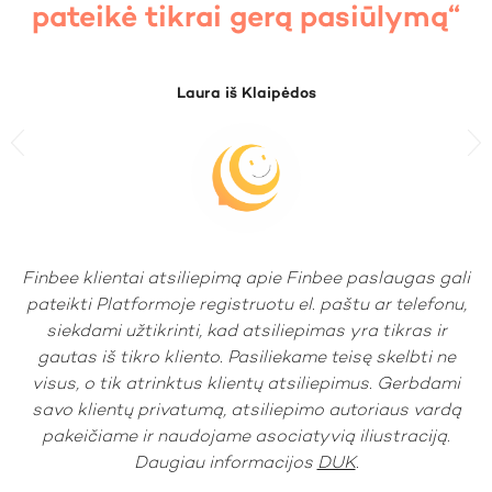
pateikė tikrai gerą pasiūlymą“
Laura iš Klaipėdos
Previous
N
Finbee klientai atsiliepimą apie Finbee paslaugas gali
pateikti Platformoje registruotu el. paštu ar telefonu,
siekdami užtikrinti, kad atsiliepimas yra tikras ir
gautas iš tikro kliento. Pasiliekame teisę skelbti ne
visus, o tik atrinktus klientų atsiliepimus. Gerbdami
savo klientų privatumą, atsiliepimo autoriaus vardą
pakeičiame ir naudojame asociatyvią iliustraciją.
Daugiau informacijos
DUK
.