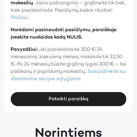
mokesčių
. Jokio pabrangimo – grąžinsite tik tiek,
kiek pasiskolinote. Pasiūlymų kiekis ribotas!
Plačiau
Norėdami pasinaudoti pasiūlymu, paraiškoje
įveskite nuolaidos kodą NULIS.
Pavyzdžiui:
Jei pasiskolinsite 300 € 24
mėnesiams, kiekvieną mėnesį mokėsite tik 12,50
€. Po 24 mėnesių būsite grąžinę lygiai 300 € – be
palūkanų ir papildomų mokesčių.
Susipažinkite su
išsamiomis akcijos sąlygomis
Pateikti paraišką
Norintiems