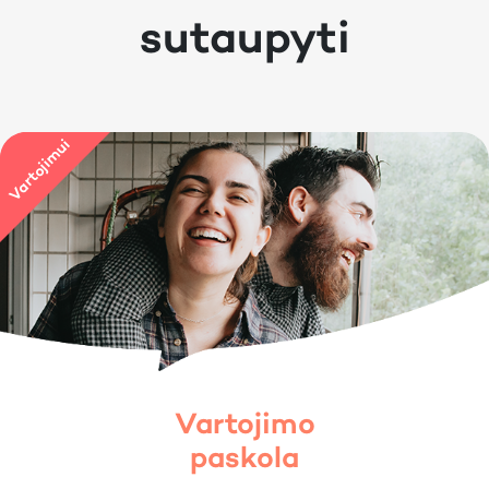
sutaupyti
Vartojimo
paskola