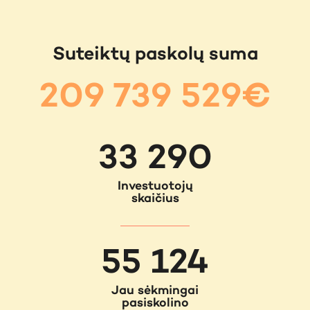
Suteiktų paskolų suma
209 739 529€
33 290
Investuotojų
skaičius
55 124
Jau sėkmingai
pasiskolino