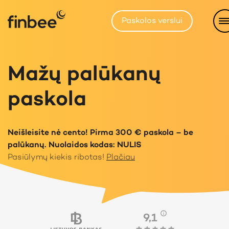
Paskolos verslui
Mažų palūkanų
paskola
Neišleisite nė cento! Pirma 300 € paskola – be
palūkanų. Nuolaidos kodas: NULIS
Pasiūlymų kiekis ribotas!
Plačiau
9,1