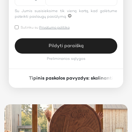
Su Jumis susisieksime tik vieną kartą, kad galėtume
pateikti paslaugų pasiūlymą.
Sutinku su
Privatumo politika
Pildyti paraišką
Preliminarios sąlygos
Tipinis paskolos pavyzdys: skolinantis 1000
×
Preliminarios sąlygos
Paskolos suma:
Paskolos terminas:
Fiksuotoji metinė palūkanų norma:
10%