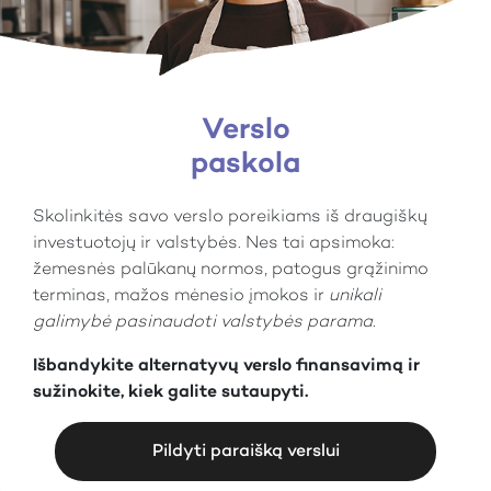
Verslo
paskola
Skolinkitės savo verslo poreikiams iš draugiškų
investuotojų ir valstybės. Nes tai apsimoka:
žemesnės palūkanų normos, patogus grąžinimo
terminas, mažos mėnesio įmokos ir
unikali
galimybė pasinaudoti valstybės parama.
Išbandykite alternatyvų verslo finansavimą ir
sužinokite, kiek galite sutaupyti.
Pildyti paraišką verslui