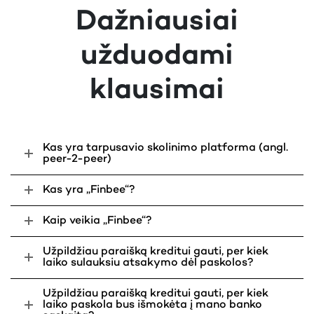
Paskolos terminas:
Dažniausiai
Fiksuotoji metinė palūkanų norma:
10%
užduodami
Vienkartinis sutarties sudarymo
4%
mokestis:
klausimai
Mėnesinis administravimo mokestis:
0.37%
BVKKMN (Bendroji vartojimo kredito
17.76%
kainos metinė norma):
Eilinės mėnesio įmokos suma:
Kas yra tarpusavio skolinimo platforma (angl.
peer-2-peer)
Jums pervedama paskolos suma:
Visa grąžinama paskolos suma:
Kas yra „Finbee“?
Vienkartinis kredito vertinimo
20€
mokestis:
Kaip veikia „Finbee“?
Pildyti paraišką
Užpildžiau paraišką kreditui gauti, per kiek
Konkretų paskolos pasiūlymą kiekvienam klientui
laiko sulauksiu atsakymo dėl paskolos?
pateikiame individualiai, įvertinę jo galimybes grąžinti
paskolą. Todėl Jums siūlomos sąlygos gali skirtis nuo
Užpildžiau paraišką kreditui gauti, per kiek
tų, kurias matote šiame pavyzdyje. Maksimali
laiko paskola bus išmokėta į mano banko
BVKKMN – 63.97%.