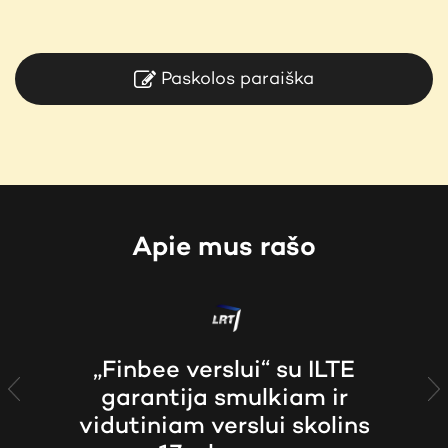
Paskolos paraiška
Apie mus rašo
„Finbee verslui“ su ILTE
garantija smulkiam ir
Previous
N
vidutiniam verslui skolins